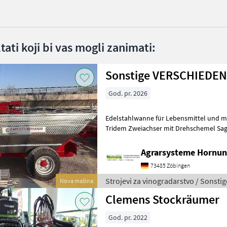
ltati koji bi vas mogli zanimati:
Sonstige VERSCHIEDE
God. pr. 2026
Edelstahlwanne für Lebensmittel und meh
Tridem Zweiachser mit Drehschemel Sag
Größe / Breifung / Zubehör, dann be
Agrarsysteme Hornun
73485 Zöbingen
Strojevi za vinogradarstvo / Sonstig
Nova mašina
Clemens Stockräumer
God. pr. 2022