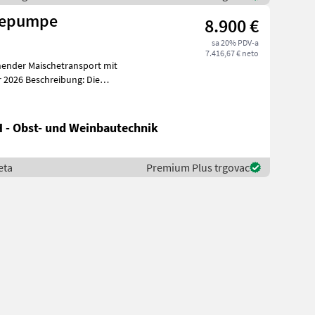
hepumpe
8.900 €
sa 20% PDV-a
7.416,67 € neto
ender Maischetransport mit
m
 - Obst- und Weinbautechnik
eta
Premium Plus trgovac