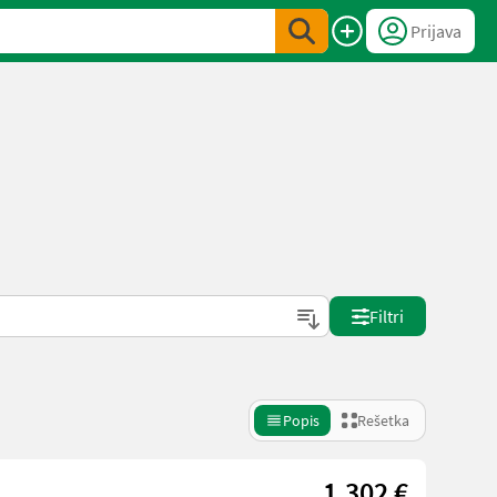
Prijava
Filtri
Popis
Rešetka
1.302 €