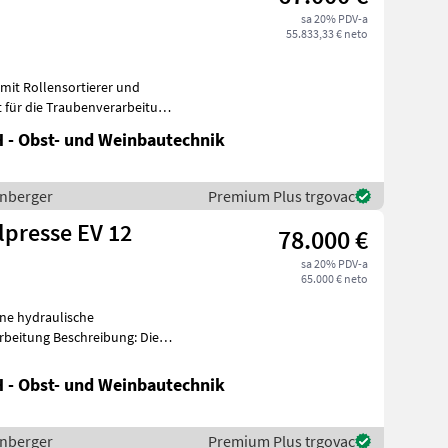
sa 20% PDV-a
55.833,33 € neto
mit Rollensortierer und
t für die Traubenverarbeitung
 - Obst- und Weinbautechnik
enberger
Premium Plus trgovac
lpresse EV 12
78.000 €
sa 20% PDV-a
65.000 € neto
ne hydraulische
reibung: Die
h
 - Obst- und Weinbautechnik
enberger
Premium Plus trgovac