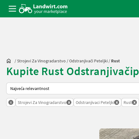
/
Strojevi Za Vinogradarstvo
/
Odstranjivači Peteljki
/
Rust
Kupite Rust Odstranjivačipet
Tako se sortira na Landwirt.com
x
x
x
x
Strojevi Za Vinogradarstvo
Odstranjivaci Peteljki
Rust