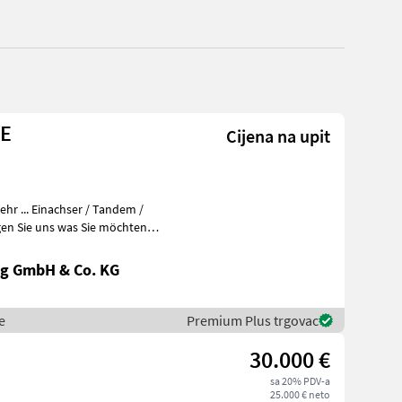
NE
Cijena na upit
r ... Einachser / Tandem /
en Sie uns was Sie möchten
g GmbH & Co. KG
e
Premium Plus trgovac
30.000 €
sa 20% PDV-a
25.000 € neto