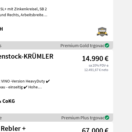
bH
s
Premium Gold trgovac
henstock-KRÜMLER
14.990 €
sa 20% PDV-a
12.491,67 € neto
 VINO -Version HeavyDuty ✔️
u - einseitig ✔️ Hohe
& CoKG
e
Premium Plus trgovac
 Rebler +
67.000 €