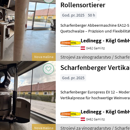
Rollensortierer
God. pr. 2025
50 h
Scharfenberger Abbeermaschine EA12-S 
Quetschwalze – Präzision und Flexibilitä
- Vorführmaschine Beschreibung:
Ledinegg - Kögl GmbH
8462 Gamlitz
Strojevi za vinogradarstvo / Scharf
Nova mašina
Scharfenberger Vertika
God. pr. 2025
Scharfenberger Europress EV 12 – Moder
Vertikalpresse für hochwertige Weinverarbeitung Besch
Scharfenberger Europress EV 12 ist eine 
Ledinegg - Kögl GmbH
8462 Gamlitz
Strojevi za vinogradarstvo / Scharf
Nova mašina