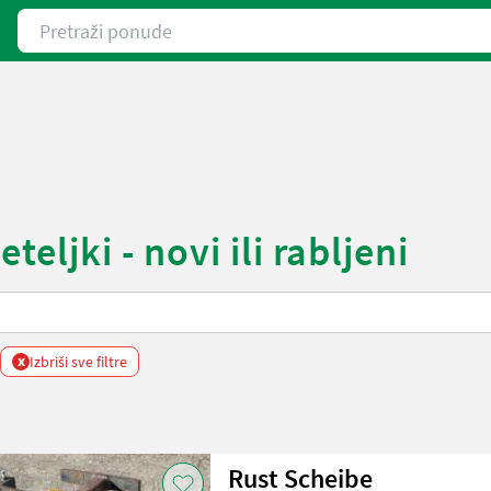
Pretraži ponude
eljki - novi ili rabljeni
x
Izbriši sve filtre
Rust Scheibe