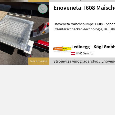
Enoveneta T608 Maisc
Enoveneta Maischepumpe T 608 – Schon
Exzenterschnecken-Technologie, Baujahr 2026 Beschreibung: Die
Enoveneta Maischepumpe T 608 aus de
Ledinegg - Kögl GmbH
8462 Gamlitz
Strojevi za vinogradarstvo / Enoven
Nova mašina