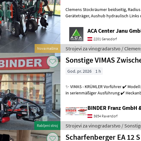
Clemens Stockräumer beidseitig, Radius SL+ mit Zinkenkreisel, SB 2
Geräteträger, Aushub hydraulisch Links und Rechts, Arbeitsbreite
2400 - 3400 mm, inkl. Ventilblock
ACA Center Janu Gm
2201 Gerasdorf
Strojevi za vinogradarstvo / Clemen
Nova mašina
Sonstige VIMAS Zwisc
God. pr. 2026
1 h
✨ VIMAS - KRÜMLER Vorführer ✔️ Modell:
in serienmäßiger Ausführung ✔️ Heckanba
Arbeitsgeschwindigkeit bis zu 5, 5
BINDER Franz GmbH 
3654 Raxendorf
Strojevi za vinogradarstvo / Sonstig
Rabljeni stroj
Scharfenberger EA 12 S