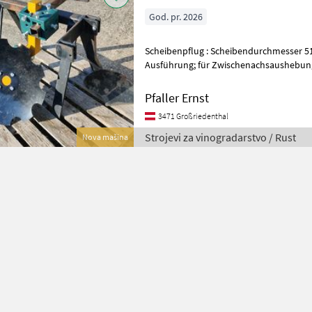
God. pr. 2026
Scheibenpflug : Scheibendurchmesser 510 mm gezackt; verstärkte
Ausführung; für Zwischenachsaushebung Op
waagrechten Anbau 288, -- Strojevi za
Pfaller Ernst
3471 Großriedenthal
Strojevi za vinogradarstvo / Rust
Nova mašina