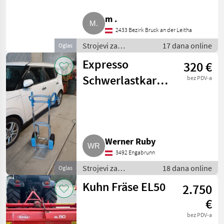
m .
2433 Bezirk Bruck an der Leitha
Strojevi za
17 dana online
Oglas
vinogradarstvo /
Expresso
320 €
Ostali strojevi za
vinogradarstvo
Schwerlastkarre,
bez PDV-a
klappbar
Werner Ruby
3492 Engabrunn
Strojevi za
18 dana online
Oglas
vinogradarstvo /
Kuhn Fräse EL50
2.750
Ostali strojevi za
vinogradarstvo
€
bez PDV-a