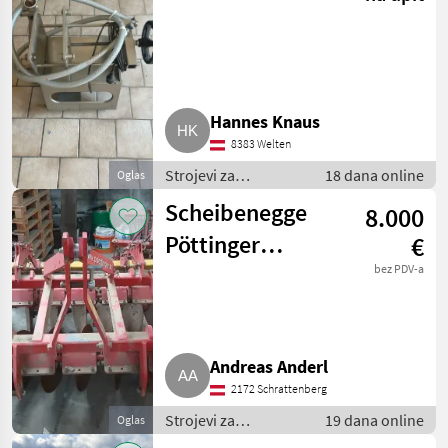
Hannes Knaus
8383 Welten
Strojevi za
18 dana online
Oglas
vinogradarstvo /
Scheibenegge
8.000
Ostali strojevi za
vinogradarstvo
Pöttinger
€
Vinodisc
bez PDV-a
Andreas Anderl
2172 Schrattenberg
Strojevi za
19 dana online
Oglas
vinogradarstvo /