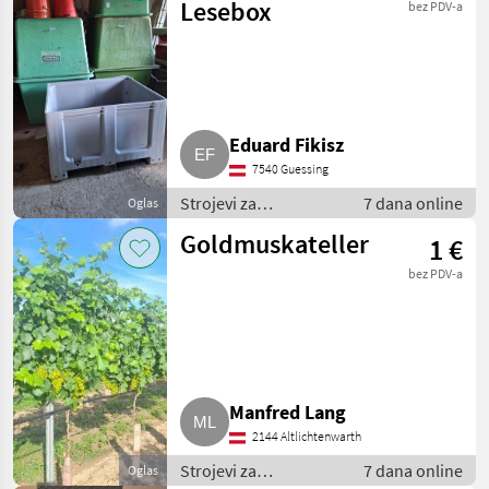
vinogradarstvo
Lesebox
bez PDV-a
Eduard Fikisz
7540 Guessing
Strojevi za
7 dana online
Oglas
vinogradarstvo /
Goldmuskateller
1 €
Ostali strojevi za
vinogradarstvo
bez PDV-a
Manfred Lang
2144 Altlichtenwarth
Strojevi za
7 dana online
Oglas