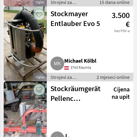
Strojevi za
15 dana online
Oglas
vinogradarstvo /
Stockmayer
3.500
Ostali strojevi za
vinogradarstvo
Entlauber Evo 5
€
bez PDV-a
Michael Kölbl
3743 Röschitz
Strojevi za
2 mjeseci online
Oglas
vinogradarstvo /
Stockräumgerät
Cijena
Ostali strojevi za
vinogradarstvo
na upit
Pellenc
Tournesol
J .