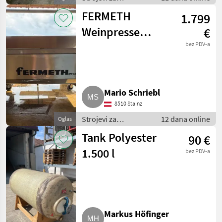
vinogradarstvo /
FERMETH
1.799
Ostali strojevi za
vinogradarstvo
Weinpresse
€
HP7i.e.
bez PDV-a
FERMETH
HP7i.e.
Mario Schriebl
8510 Stainz
Strojevi za
12 dana online
Oglas
vinogradarstvo /
Tank Polyester
90 €
Ostali strojevi za
vinogradarstvo
1.500 l
bez PDV-a
Markus Höfinger