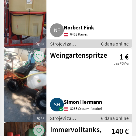
AGP 500 EN
Norbert Fink
6462 Karres
Strojevi za
6 dana online
Oglas
vinogradarstvo /
Weingartenspritze
1 €
Ostali strojevi za
vinogradarstvo
bez PDV-a
Simon Hermann
8263 Grosswilfersdorf
Strojevi za
6 dana online
Oglas
vinogradarstvo /
Immervolltanks,
140 €
Ostali strojevi za