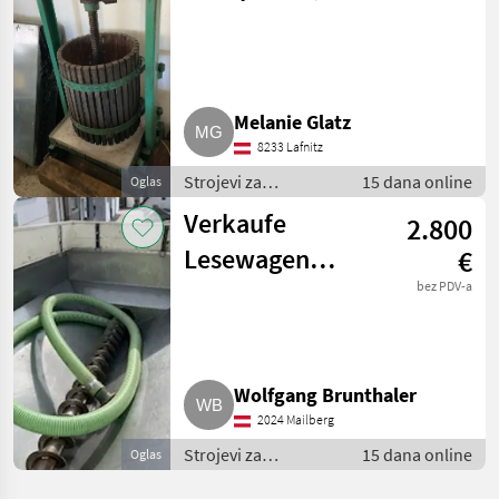
robust Josef
Fritz
Melanie Glatz
8233 Lafnitz
Strojevi za
15 dana online
Oglas
vinogradarstvo /
Verkaufe
2.800
Ostali strojevi za
vinogradarstvo
Lesewagen
€
„Fuhrmann“
bez PDV-a
Wolfgang Brunthaler
2024 Mailberg
Strojevi za
15 dana online
Oglas
vinogradarstvo /