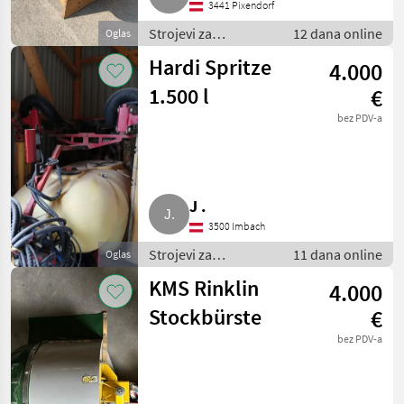
3441 Pixendorf
Strojevi za
12 dana online
Oglas
vinogradarstvo /
Hardi Spritze
4.000
Ostali strojevi za
vinogradarstvo
1.500 l
€
bez PDV-a
J .
3500 Imbach
Strojevi za
11 dana online
Oglas
vinogradarstvo /
KMS Rinklin
4.000
Ostali strojevi za
vinogradarstvo
Stockbürste
€
bez PDV-a