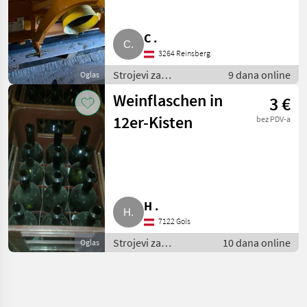
C .
3264 Reinsberg
Strojevi za
9 dana online
Oglas
vinogradarstvo /
Weinflaschen in
3 €
Ostali strojevi za
vinogradarstvo
12er-Kisten
bez PDV-a
H .
7122 Gols
Strojevi za
10 dana online
Oglas
vinogradarstvo /
Ostali strojevi za
vinogradarstvo