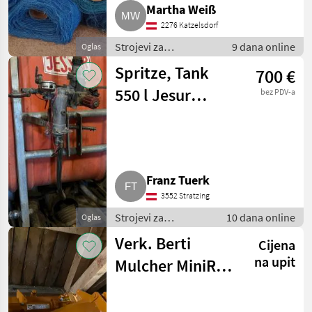
Martha Weiß
2276 Katzelsdorf
Strojevi za
9 dana online
Oglas
vinogradarstvo /
Spritze, Tank
700 €
Ostali strojevi za
vinogradarstvo
550 l Jesur
bez PDV-a
Sattelspritze
Weingarten
Franz Tuerk
3552 Stratzing
Strojevi za
10 dana online
Oglas
vinogradarstvo /
Verk. Berti
Cijena
Ostali strojevi za
vinogradarstvo
na upit
Mulcher MiniRev
145