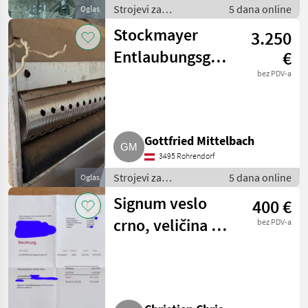
Strojevi za
5 dana online
Oglas
vinogradarstvo /
Stockmayer
3.250
Ostali strojevi za
vinogradarstvo
Entlaubungsgerät,
€
Entlauber
bez PDV-a
Gottfried Mittelbach
3495 Rohrendorf
Strojevi za
5 dana online
Oglas
vinogradarstvo /
Signum veslo
400 €
Ostali strojevi za
vinogradarstvo
crno, veličina M,
bez PDV-a
s računom