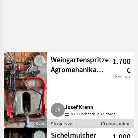
Weingartenspritze
1.700
Agromehanika
€
500 l Weinbau,
bez PDV-a
Obstbau
Josef Krenn
8332 Edelsbach Bei Feldbach
Strojevi za
10 dana online
Oglas
vinogradarstvo /
Sichelmulcher
1.000
Ostali strojevi za