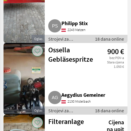
Philipp Stix
2243 Matzen
Strojevi za
18 dana online
Oglas
vinogradarstvo /
Ossella
900 €
Ostali strojevi za
vinogradarstvo
Gebläsespritze
bez PDV-a
Stara cijena
1.050 €
Aegydius Gemeiner
2130 Mistelbach
Strojevi za
18 dana online
Oglas
vinogradarstvo /
Filteranlage
Cijena
Ostali strojevi za
vinogradarstvo
na upit