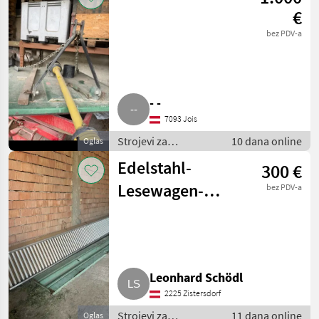
vinogradarstvo
€
bez PDV-a
- -
7093 Jois
Strojevi za
10 dana online
Oglas
vinogradarstvo /
Edelstahl-
300 €
Ostali strojevi za
vinogradarstvo
Lesewagen-
bez PDV-a
Leiter Just
Leonhard Schödl
2225 Zistersdorf
Strojevi za
11 dana online
Oglas