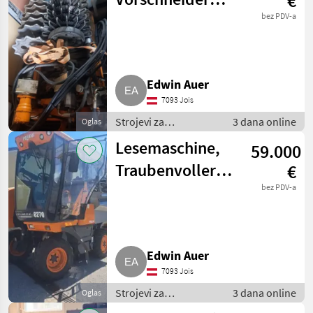
€
Weingarten
bez PDV-a
Pellenc
Edwin Auer
7093 Jois
Strojevi za
3 dana online
Oglas
vinogradarstvo /
Lesemaschine,
59.000
Ostali strojevi za
vinogradarstvo
Traubenvollernter,
€
Pellenc 8270
bez PDV-a
Edwin Auer
7093 Jois
Strojevi za
3 dana online
Oglas
vinogradarstvo /