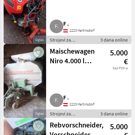
F .
2223 Martinsdorf
Strojevi za
3 dana online
Oglas
vinogradarstvo /
Maischewagen
5.000
Ostali strojevi za
vinogradarstvo
Niro 4.000 l
€
Fuhrmann
bez PDV-a
F .
2223 Martinsdorf
Strojevi za
3 dana online
Oglas
vinogradarstvo /
Rebvorschneider,
5.000
Ostali strojevi za
vinogradarstvo
Vorschneider