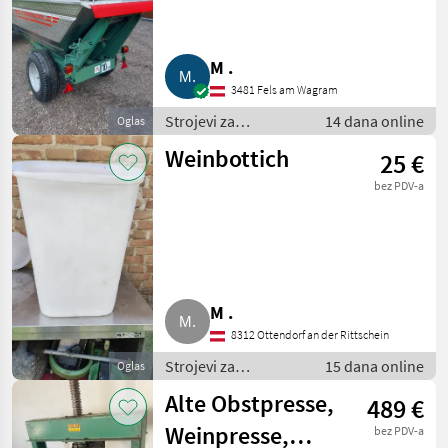
M .
3481 Fels am Wagram
Strojevi za
14 dana online
Oglas
vinogradarstvo /
Weinbottich
25 €
Ostali strojevi za
vinogradarstvo
bez PDV-a
M .
8312 Ottendorf an der Rittschein
Strojevi za
15 dana online
Oglas
vinogradarstvo /
Alte Obstpresse,
489 €
Ostali strojevi za
vinogradarstvo
Weinpresse,
bez PDV-a