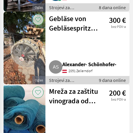
Strojevi za
8 dana online
Oglas
vinogradarstvo /
Gebläse von
300 €
Ostali strojevi za
vinogradarstvo
Gebläsespritze
bez PDV-a
Weinbau
Alexander- Schönhofer-
2051 Zellerndorf
Strojevi za
9 dana online
Oglas
vinogradarstvo /
Mreža za zaštitu
200 €
Ostali strojevi za
vinogradarstvo
vinograda od
bez PDV-a
ptica i osa