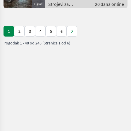
Strojevi za
20 dana online
Oglas
vinogradarstvo /
Ostali strojevi za
vinogradarstvo
1
2
3
4
5
6
Pogodak
1
-
48
od
245
(Stranica 1 od 6)