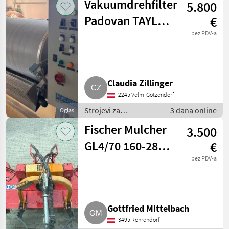
Vakuumdrehfilter
5.800
Ostali strojevi za
vinogradarstvo
Padovan TAYLO
€
LUX 3
bez PDV-a
Claudia Zillinger
2245 Velm-Götzendorf
Strojevi za
3 dana online
Oglas
vinogradarstvo /
Fischer Mulcher
3.500
Ostali strojevi za
vinogradarstvo
GL4/70 160-280
€
cm
bez PDV-a
Gottfried Mittelbach
3495 Rohrendorf