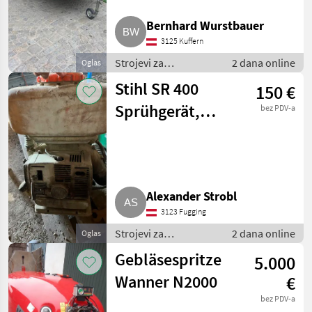
CFS
3
Bernhard Wurstbauer
3125 Kuffern
Pellenc
3
Strojevi za
2 dana online
Oglas
vinogradarstvo /
Stihl SR 400
KMS Rinklin
2
150 €
Ostali strojevi za
vinogradarstvo
Sprühgerät,
bez PDV-a
Sattler
2
Rückenspritze
Prikaži
sve
(13)
Alexander Strobl
MARKETPLACE
3123 Fugging
Ponude
Mali
Marketplace
Strojevi za
2 dana online
Oglas
trgovaca
oglasi
vinogradarstvo /
Gebläsespritze
5.000
Ostali strojevi za
vinogradarstvo
Wanner N2000
€
bez PDV-a