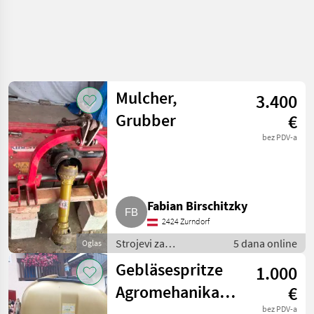
Mulcher,
3.400
Grubber
€
bez PDV-a
Fabian Birschitzky
2424 Zurndorf
Strojevi za
5 dana online
Oglas
vinogradarstvo /
Gebläsespritze
1.000
Ostali strojevi za
vinogradarstvo
Agromehanika
€
bez PDV-a