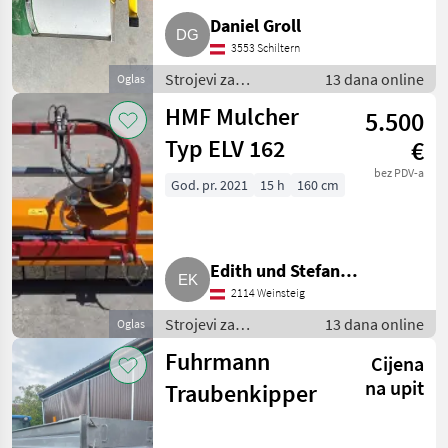
Daniel Groll
3553 Schiltern
Strojevi za
13 dana online
Oglas
vinogradarstvo /
HMF Mulcher
5.500
Ostali strojevi za
vinogradarstvo
Typ ELV 162
€
bez PDV-a
God. pr. 2021
15 h
160 cm
Edith und Stefan
2114 Weinsteig
Kriegbaum
Strojevi za
13 dana online
Oglas
vinogradarstvo /
Fuhrmann
Cijena
Ostali strojevi za
vinogradarstvo
na upit
Traubenkipper