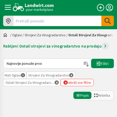
Pretraži ponude
/
Oglasi
/
Strojevi Za Vinogradarstvo
/
Ostali Strojevi Za Vinogradars
Rabljeni Ostali strojevi za vinogradarstvo na prodaju
Tako se sortira na Landwirt.com
Filtri
x
x
Mali Oglasi
Strojevi Za Vinogradarstvo
x
x
Ostali Strojevi Za Vinogradarstvo
Izbriši sve filtre
Popis
Rešetka