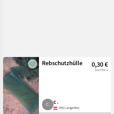
Ostali strojevi za
vinogradarstvo
Rebschutzhülle
0,30 €
bez PDV-a
C .
3552 Lengenfeld