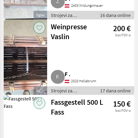
2403 Wildungsmauer
Strojevi za
16 dana online
Oglas
vinogradarstvo /
Weinpresse
200 €
Ostali strojevi za
vinogradarstvo
Vaslin
bez PDV-a
F .
2020 Hollabrunn
Strojevi za
17 dana online
Oglas
vinogradarstvo /
Fassgestell 500 L
150 €
Ostali strojevi za
vinogradarstvo
Fass
bez PDV-a