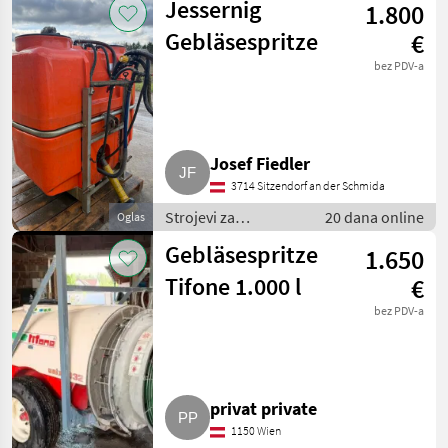
Jessernig
1.800
Ostali strojevi za
vinogradarstvo
Gebläsespritze
€
bez PDV-a
Josef Fiedler
3714 Sitzendorf an der Schmida
Strojevi za
20 dana online
Oglas
vinogradarstvo /
Gebläsespritze
1.650
Ostali strojevi za
vinogradarstvo
Tifone 1.000 l
€
bez PDV-a
privat private
1150 Wien