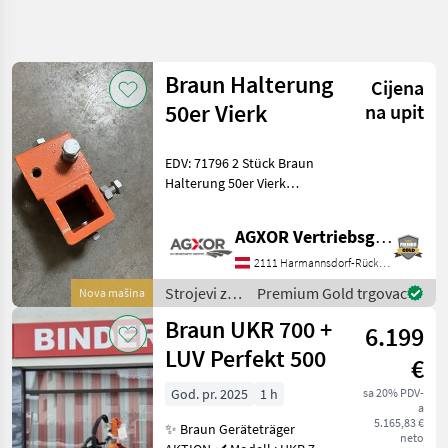
Precizirajte
pretragu
Braun Halterung
Cijena
Kategorija
Država
Filtri
4
50er Vierk
na upit
Prikaži 3
TRENUTNA
EDV: 71796 2 Stück Braun
Poništi
STAZA
rezultata
Halterung 50er Vierk
Poljoprivredna
Unterstockbearbeitung Das
tehnika
Verkaufsteam der Fa. Agxor
AGXOR Vertriebsgesellschaft Ost GmbH
Strojevi Za
zeigt Ihnen das
Vinogradarstvo
Gerät/Maschine gerne und
2111 Harmannsdorf-Rückersdorf
bittet um Terminab
Odstranjivaci
Strojevi za
Premium Gold trgovac
Nova mašina
Peteljki
vinogradarstvo
Braun UKR 700 +
Braun
6.199
/ Braun
LUV Perfekt 500
€
ODABERITE
KATEGORIJU
God. pr. 2025
1 h
sa 20% PDV-
a
Braun
5.165,83 €
✨ Braun Geräteträger
neto