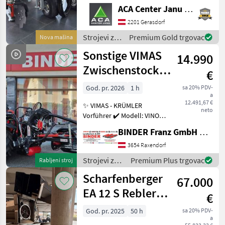
Zinkenkreisel, SB 2
ACA Center Janu GmbH
Geräteträger, Aushub
hydraulisch Links und
2201 Gerasdorf
Rechts, Arbeitsbreite 2400 -
Strojevi za
Premium Gold trgovac
Nova mašina
3400 mm, inkl. Ventilblock
vinogradarstvo
Sonstige VIMAS
14.990
/ Clemens
Zwischenstock-
€
KRÜMLER
God. pr. 2026
1 h
sa 20% PDV-
a
12.491,67 €
✨ VIMAS - KRÜMLER
neto
Vorführer ✔️ Modell: VINO -
Version HeavyDuty ✔️ in
BINDER Franz GmbH & CoKG
serienmäßiger Ausführung
✔️ Heckanbau - einseitig ✔️
3654 Raxendorf
Hohe
Strojevi za
Premium Plus trgovac
Rabljeni stroj
Arbeitsgeschwindigkeit bis
vinogradarstvo
Scharfenberger
zu 5, 5
67.000
/ Sonstige
EA 12 S Rebler +
€
Rollensortierer
God. pr. 2025
50 h
sa 20% PDV-
a