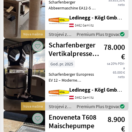
55.833,33 €
Scharfenberger
neto
Abbeermaschine EA12-S mit
Rollensortierer und
Ledinegg - Kögl GmbH - Obst- und Weinbautechnik
Quetschwalze – Präzision
und Flexibilität für die
8462 Gamlitz
Traubenverarbeitung -
Strojevi za
Premium Plus trgovac
Nova mašina
Vorführmaschine
vinogradarstvo
Scharfenberger
Beschreibung:
78.000
/
Scharfenberger
Vertikalpresse
€
EV 12
God. pr. 2025
sa 20% PDV-
a
65.000 €
Scharfenberger Europress
neto
EV 12 – Moderne
hydraulische Vertikalpresse
Ledinegg - Kögl GmbH - Obst- und Weinbautechnik
für hochwertige
Weinverarbeitung
8462 Gamlitz
Beschreibung: Die
Strojevi za
Premium Plus trgovac
Nova mašina
Scharfenberger Europress
vinogradarstvo
Enoveneta T608
EV 12 ist eine h
8.900
/
Scharfenberger
Maischepumpe
€