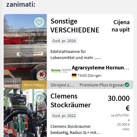
zanimati:
Sonstige
Cijena
VERSCHIEDENE
na upit
God. pr. 2026
Edelstahlwanne für
Lebensmittel und mehr ...
Einachser / Tandem /
Agrarsysteme Hornung GmbH & Co. KG
Tridem Zweiachser mit
Drehschemel Sagen Sie uns
73485 Zöbingen
was Sie möchten Größe /
Strojevi za
Premium Plus trgovac
Nova mašina
Breifung / Zubehör, dann
vinogradarstvo
Clemens
be
30.000
/ Sonstige
Stockräumer
€
God. pr. 2022
sa 20% PDV-
a
25.000 €
Clemens Stockräumer
neto
beidseitig, Radius SL+ mit