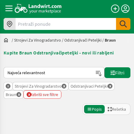
Pretraži ponude
/
Strojevi Za Vinogradarstvo
/
Odstranjivači Peteljki
/
Braun
Kupite Braun Odstranjivačipeteljki - novi ili rabljeni
Tako se sortira na Landwirt.com
Filtri
x
x
x
Strojevi Za Vinogradarstvo
Odstranjivaci Peteljki
x
x
Braun
Izbriši sve filtre
Popis
Rešetka