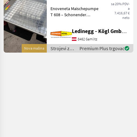
sa 20% PDV-
Enoveneta Maischepumpe
a
7.416,67 €
T 608 – Schonender
neto
Maischetransport mit
Exzenterschnecken-
Ledinegg - Kögl GmbH - Obst- und Weinbautechnik
Technologie, Baujahr 2026
Beschreibung: Die
8462 Gamlitz
Enoveneta Maischepumpe
Strojevi za
Premium Plus trgovac
Nova mašina
T 608 aus dem
vinogradarstvo
/ Enoveneta