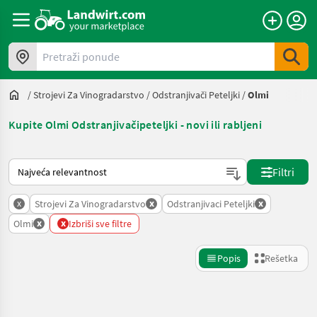
Pretraži ponude
/
Strojevi Za Vinogradarstvo
/
Odstranjivači Peteljki
/
Olmi
Kupite Olmi Odstranjivačipeteljki - novi ili rabljeni
Tako se sortira na Landwirt.com
Filtri
x
x
x
Strojevi Za Vinogradarstvo
Odstranjivaci Peteljki
x
x
Olmi
Izbriši sve filtre
Popis
Rešetka