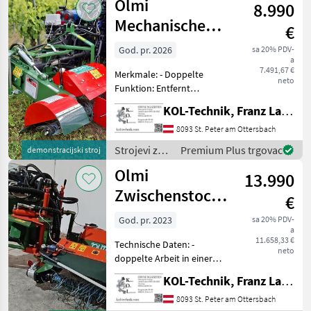
Olmi
8.990
/ Olmi
Mechanische
€
Gras- und
God. pr. 2026
sa 20% PDV-
a
Stockbürste
7.491,67 €
Merkmale: - Doppelte
einseitig
neto
Funktion: Entfernt
Stockaustriebe und Gras in
KOL-Technik, Franz Lampl-Küssner
einem Schritt - Schonende
Neigung: 15°-Neigung der
8093 St. Peter am Ottersbach
Nylonrolle schont die
Strojevi za
Premium Plus trgovac
demonstracijski stroj
Stöcke - Geländeflexib
vinogradarstvo
Olmi
13.990
/ Olmi
Zwischenstock
€
Ökobürste
God. pr. 2023
sa 20% PDV-
a
2seitig
11.658,33 €
Technische Daten: -
neto
doppelte Arbeit in einer
Gasse - Unterstock
KOL-Technik, Franz Lampl-Küssner
Reinigung und
Stockaustriebentfernung -
8093 St. Peter am Ottersbach