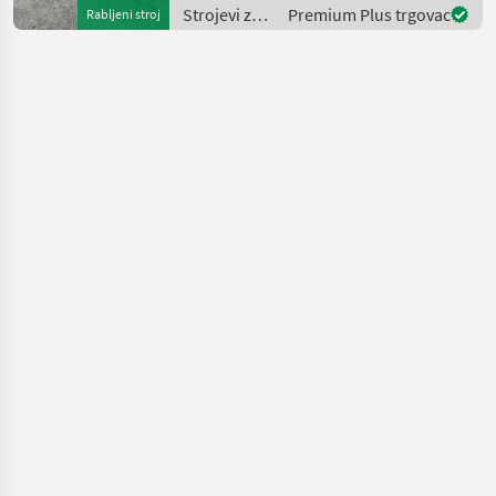
Entfernt Stockaustriebe
Strojevi za
Premium Plus trgovac
Rabljeni stroj
und Unkraut in einem
vinogradarstvo
Arbeitsgang
/ Olmi