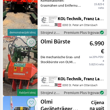
Kombinationen:
a
15.825 €
Grasmähen und Entfernung
neto
der Stockaustriebe im
Weinbau und Obstbau, mit
KOL-Technik, Franz Lampl-Küssner
neuem System Happy
Plant, die Weinstöcke,
8093 St. Peter am Ottersbach
Weinreben oder Apfel
Strojevi za
Premium Plus trgovac
demonstracijski stroj
Pflanzen werde
vinogradarstvo
Olmi Bürste
6.990
/ Olmi
€
Die mechanische Gras- und
sa 20% PDV-
a
Stockbürste von OLMI
5.825 € neto
bietet eine präzise und
schonende Lösung zur
Unkrautbeseitigung in
KOL-Technik, Franz Lampl-Küssner
Weinbergen – ideal auch für
8093 St. Peter am Ottersbach
Biowein-Produzenten. Di
Strojevi za
Premium Plus trgovac
Rabljeni stroj
vinogradarstvo
Olmi
Cijena
/ Olmi
Geräteträger
na upit