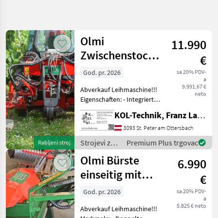
Precizirajte
pretragu
Olmi
11.990
Kategorija
Država
Filtri
4
Zwischenstockfräse
€
zweiseitig
God. pr. 2026
sa 20% PDV-
Prikaži 9
TRENUTNA
Poništi
a
STAZA
rezultata
9.991,67 €
Abverkauf Leihmaschine!!!
neto
Poljoprivredna
Eigenschaften: - Integriertes
tehnika
Hydrauliksystem - Sensor
KOL-Technik, Franz Lampl-Küssner
Strojevi Za
für präzises Arbeiten
Vinogradarstvo
zwischen Rebstöcken - Zwei
8093 St. Peter am Ottersbach
hydraulisch kippbare
Odstranjivaci
Strojevi za
Premium Plus trgovac
Rabljeni stroj
Peteljki
Scheib
vinogradarstvo
Olmi Bürste
Olmi
6.990
/ Olmi
einseitig mit
€
ODABERITE
Happy Plant
KATEGORIJU
God. pr. 2026
sa 20% PDV-
a
System
Olmi
5.825 € neto
Abverkauf Leihmaschine!!!