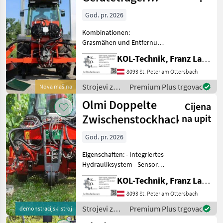
Comby
God. pr. 2026
Kombinationen:
Grasmähen und Entfernung
der Stockaustriebe im
KOL-Technik, Franz Lampl-Küssner
Weinbau und Obstbau, mit
neuem System Happy
8093 St. Peter am Ottersbach
Plant, die Weinstöcke,
Strojevi za
Premium Plus trgovac
Nova mašina
Weinreben oder Apfel
vinogradarstvo
Olmi Doppelte
Pflanzen werde
Cijena
/ Olmi
Zwischenstockhackmaschi
na upit
God. pr. 2026
Eigenschaften: - Integriertes
Hydrauliksystem - Sensor
für präzises Arbeiten
KOL-Technik, Franz Lampl-Küssner
zwischen Rebstöcken - Zwei
hydraulisch kippbare
8093 St. Peter am Ottersbach
Scheiben (beidseitig) -
Strojevi za
Premium Plus trgovac
demonstracijski stroj
Dreipunktanb
vinogradarstvo