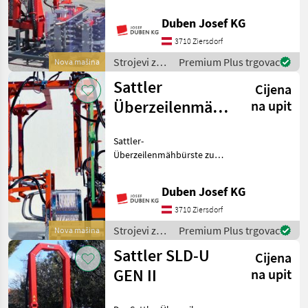
Rinieri
Möglichkeit, Stöcke rasch
Duben Josef KG
und sicher von Austrieben
zu befreien. Der
3710 Ziersdorf
Olmi
Stockputzer gleitet den B
Strojevi za
Premium Plus trgovac
Nova mašina
CFS
vinogradarstvo
Sattler
Cijena
/ Sattler
Überzeilenmähbürste
na upit
Clemens
SLD GEN II
Ostraticky
Sattler-
Überzeilenmähbürste zum
Prikaži
Mähen im
sve
Zwischenstockbereich, zwei
(15)
Duben Josef KG
ineinanderlaufende
Fadenrotoren,
3710 Ziersdorf
MODEL
automatische
Strojevi za
Premium Plus trgovac
Nova mašina
Bodenanpassung mittels
vinogradarstvo
Parallelführung, Kufen zur
Sattler SLD-U
Cijena
/ Sattler
H
GEN II
na upit
Stammputzer
UZ-SP