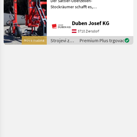
Der Sattler-Überzeilen-
MARKETPLACE
Stockräumer schafft es,
einfacher, schneller und
Ponude
Mali
Marketplace
genauer arbeiten zu
trgovaca
oglasi
Duben Josef KG
können. Dabei ist er auch
noch sicherer und
3710 Ziersdorf
zuverlässiger als andere
Strojevi za
Premium Plus trgovac
Nova mašina
Gerä
vinogradarstvo
/ Sattler