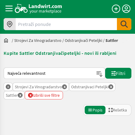
Pretraži ponude
/
Strojevi Za Vinogradarstvo
/
Odstranjivači Peteljki
/
Sattler
Kupite Sattler Odstranjivačipeteljki - novi ili rabljeni
Tako se sortira na Landwirt.com
Filtri
x
x
x
Strojevi Za Vinogradarstvo
Odstranjivaci Peteljki
x
x
Sattler
Izbriši sve filtre
Popis
Rešetka