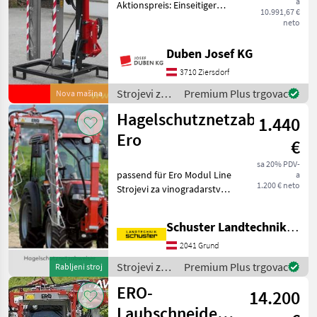
a
Aktionspreis: Einseitiger
10.991,67 €
Überzeilenlaubschneider
MARKETPLACE
neto
inkl. 5 + 1 + 5
Edelstahlmesser,
Ponude
Mali
Duben Josef KG
Marketplace
Schnittlänge 165 cm,
trgovaca
oglasi
3710 Ziersdorf
Hubrahmen mit 800 mm
Hub und hydraul
Strojevi za
Premium Plus trgovac
Nova mašina
vinogradarstvo
Hagelschutznetzabweiser
1.440
/ Ero
Ero
€
sa 20% PDV-
passend für Ero Modul Line
a
1.200 € neto
Strojevi za vinogradarstvo
Rezačice lišća
Schuster Landtechnik Grund
2041 Grund
Strojevi za
Premium Plus trgovac
Rabljeni stroj
vinogradarstvo
ERO-
14.200
/ Ero
Laubschneider