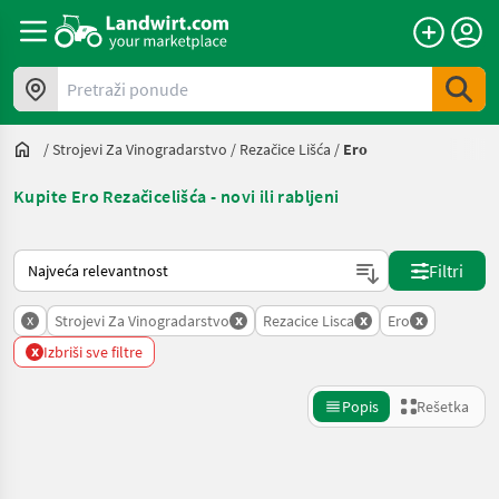
Pretraži ponude
/
Strojevi Za Vinogradarstvo
/
Rezačice Lišća
/
Ero
Kupite Ero Rezačicelišća - novi ili rabljeni
Tako se sortira na Landwirt.com
Filtri
x
x
x
x
Strojevi Za Vinogradarstvo
Rezacice Lisca
Ero
x
Izbriši sve filtre
Popis
Rešetka