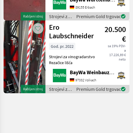
BrackenheimGerne steht
Ihnen Herr Stein unter Tel.:
89155 Erbach
015116104371 für Ihre
Strojevi za
Premium Gold trgovac
Rabljeni stroj
Anfrage zur
vinogradarstvo
Ero
Verfügung!Schlepperkon
20.500
/ Ero
Laubschneider
€
God. pr. 2022
sa 19% PDV-
a
17.226,89 €
Strojevi za vinogradarstvo
neto
Rezačice lišća
BayWa Weinbauzentrum Volkach
97332 Volkach
Strojevi za
Premium Gold trgovac
Rabljeni stroj
vinogradarstvo
/ Ero