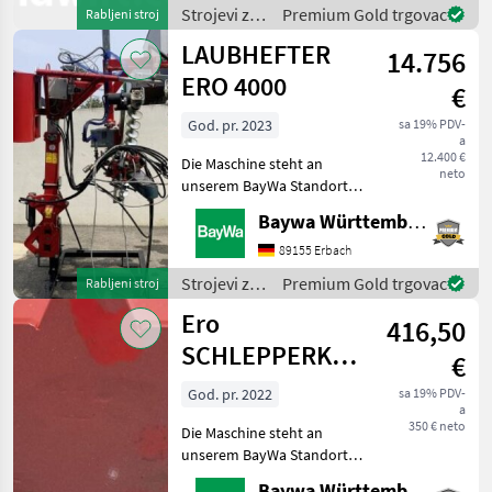
0151 1610 4371 für Ihre
Strojevi za
Premium Gold trgovac
Rabljeni stroj
Anfrage zur Verfügung!ERO-
vinogradarstvo
LAUBHEFTER
Laubhe
14.756
/ Ero
ERO 4000
€
God. pr. 2023
sa 19% PDV-
a
12.400 €
Die Maschine steht an
neto
unserem BayWa Standort in
DE 74076 Heilbronn.Gerne
Baywa Württemberg
steht Ihnen Herr Burk unter
Tel.: 0151 1610 4568 für Ihre
89155 Erbach
Anfrage zur Verfügung!ERO
Strojevi za
Premium Gold trgovac
Rabljeni stroj
Laubheft
vinogradarstvo
Ero
416,50
/ Ero
SCHLEPPERKONSOLE
€
PB3704RW
God. pr. 2022
sa 19% PDV-
a
350 € neto
Die Maschine steht an
unserem BayWa Standort in
DE 74336
Baywa Württemberg