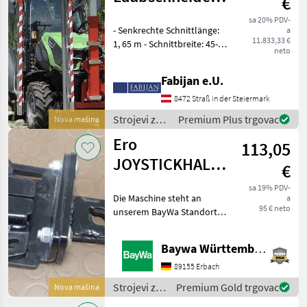
€
Modul Line U
sa 20% PDV-
- Senkrechte Schnittlänge:
a
11.833,33 €
1, 65 m - Schnittbreite: 45-
neto
60 cm - Manuelle
Schnittwinkelverstellung -
Fabijan e.U.
Manuelle
Seitenverschiebung -
8472 Straß in der Steiermark
Manuelle Seitenneigung am
Strojevi za
Premium Plus trgovac
Nova mašina
Schneidb
vinogradarstvo
Ero
113,05
/ Ero
JOYSTICKHALTER
€
FS4439RP
sa 19% PDV-
Die Maschine steht an
a
95 € neto
unserem BayWa Standort in
DE 74336
BrackenheimGerne steht
Baywa Württemberg
Ihnen Herr Stein unter Tel.:
015116104371 für Ihre
89155 Erbach
Anfrage zur Verfügung!ERO
Strojevi za
Premium Gold trgovac
Nova mašina
Joystick
vinogradarstvo