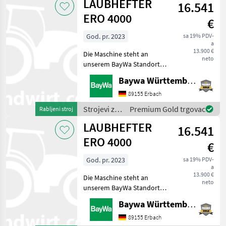
LAUBHEFTER
16.541
/ Ero
ERO 4000
€
God. pr. 2023
sa 19% PDV-
a
13.900 €
Die Maschine steht an
neto
unserem BayWa Standort in
DE 74336
Baywa Württemberg
BrackenheimGerne steht
Ihnen Herr Stein unter Tel.:
89155 Erbach
0151 1610 4371 für Ihre
Strojevi za
Premium Gold trgovac
Rabljeni stroj
Anfrage zur Verfügung!ERO-
vinogradarstvo
LAUBHEFTER
Laubhe
16.541
/ Ero
ERO 4000
€
God. pr. 2023
sa 19% PDV-
a
13.900 €
Die Maschine steht an
neto
unserem BayWa Standort in
DE 74336
Baywa Württemberg
BrackenheimGerne steht
Ihnen Herr Stein unter Tel.:
89155 Erbach