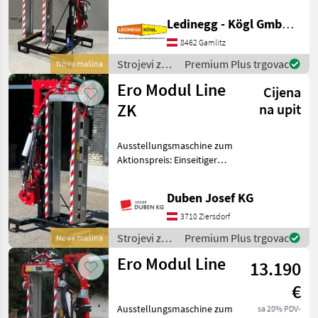
Binger
Großbetrieben seit
Ledinegg - Kögl GmbH - Obst- und Weinbautechnik
Jahrzehnten Beschreibung:
Der ERO Profil
8462 Gamlitz
Pellenc
Laubschneider Modulline
Strojevi za
Premium Plus trgovac
Nova mašina
Überzeile
Clemens
vinogradarstvo
Ero Modul Line
Cijena
/ Ero
ZK
na upit
Conpexim
Rinieri
Ausstellungsmaschine zum
Aktionspreis: Einseitiger
Prikaži
Überzeilenlaubschneider
sve (9)
mit Z-Kinematik-
Duben Josef KG
Ausschwenkvorrichtung,
MODEL
inkl. 5 + 1 + 5
3710 Ziersdorf
Edelstahlmesser,
Strojevi za
Premium Plus trgovac
Nova mašina
Schnittlänge 165 c
vinogradarstvo
Ero Modul Line
13.190
/ Ero
LAUBHEFTER
ERO 4000
€
Modul
Ausstellungsmaschine zum
sa 20% PDV-
Line