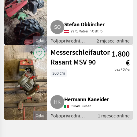
Stefan Obkircher
9971 Matrei in Osttirol
Poljoprivredni
2 mjeseci online
Oglas
motorni strojevi /
Messerschleifautomat
1.800
Motokultivatori i
motorne freze
Rasant MSV 90
€
bez PDV-a
300 cm
Hermann Kaneider
39040 Luesen
Poljoprivredni
1 mjesec online
Oglas
motorni strojevi /
Motokultivatori i
motorne freze