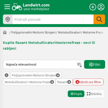
Pretraži ponude
/
Poljoprivredni Motorni Strojevi
/
Motokultivatori I Motorne Freze
/
R
Kupite Rasant Motokultivatoriimotornefreze - novi ili
rabljeni
Tako se sortira na Landwirt.com
Filtri
x
x
Poljoprivredni Motorni Strojevi
x
x
x
Motokultivatori I Motorne Freze
Rasant
Izbriši sve filtre
Popis
Rešetka