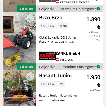
Motokultivatori i motorne
9640 Kötschach-Mauthen
freze
Poljoprivredni
Premium Gold trgovac
Rabljeni stroj
motorni
Brzo Brzo
1.890
strojevi /
Rasant
€
7 KS/5 kW
150 cm
sa PDV-om
1.672,57 €
Čistač Lokacija: 9631 Jenig -
neto
Čistač 150 cm - MAG motor -
7, 2 KS - Kočnice - Idealno za
nogostupe! - Dostupno
ZANKL GmbH
odmah! - Spremno za
9631 Jenig
trenutnu upotrebu!
Profesional
Poljoprivredni
Premium Plus trgovac
Rabljeni stroj
motorni
Rasant Junior
1.950
strojevi /
Rasant
€
1 KS/1 kW
1 cm
bez PDV-a
Rasant Junior Motormäher
mit Doppelmesser
Dvostruki nož