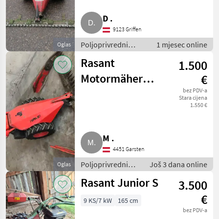
D .
9123 Griffen
Poljoprivredni
1 mjesec online
Oglas
motorni strojevi /
Rasant
1.500
Motokultivatori i
motorne freze
Motormäher
€
Puma 90
bez PDV-a
Stara cijena
1.550 €
M .
4451 Garsten
Poljoprivredni
Još 3 dana online
Oglas
motorni strojevi /
Rasant Junior S
3.500
Motokultivatori i
motorne freze
€
9 KS/7 kW
165 cm
bez PDV-a