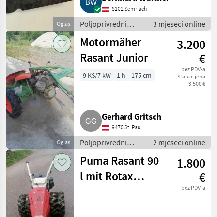
8102 Semriach
Poljoprivredni
3 mjeseci online
Oglas
motorni strojevi /
Motormäher
3.200
Motokultivatori i
motorne freze
Rasant Junior
€
bez PDV-a
9 KS/7 kW
1 h
175 cm
Stara cijena
3.500 €
Gerhard Gritsch
9470 St. Paul
Poljoprivredni
2 mjeseci online
Oglas
motorni strojevi /
Puma Rasant 90
1.800
Motokultivatori i
motorne freze
l mit Rotax
€
Motor
bez PDV-a