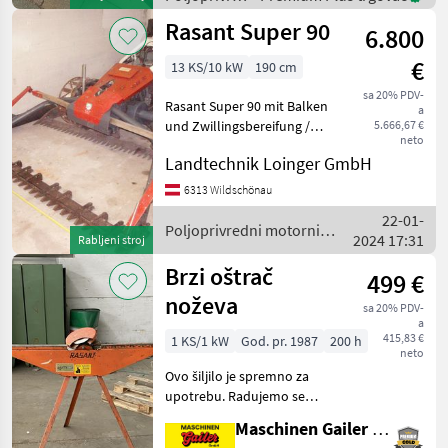
motorni
Rasant Super 90
6.800
strojevi /
Rasant
€
13 KS/10 kW
190 cm
sa 20% PDV-
Rasant Super 90 mit Balken
a
und Zwillingsbereifung /
5.666,67 €
neto
Kubota Motor GH 400 und
Landtechnik Loinger GmbH
Lenkbremsen
Poljoprivredni motorni
6313 Wildschönau
strojevi Motokultivatori i
22-01-
motorne freze
Poljoprivredni motorni
2024 17:31
Rabljeni stroj
strojevi / Rasant
Brzi oštrač
499 €
noževa
sa 20% PDV-
a
415,83 €
1 KS/1 kW
God. pr. 1987
200 h
neto
Ovo šiljilo je spremno za
upotrebu. Radujemo se
vašem upitu! Poljoprivredni
Maschinen Gailer GmbH
motorni strojevi