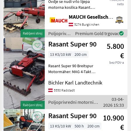
Ovdje se nudi vrlo lijepa
Rasant
neto
motorna kosilica Rasant.
Značajke: - Novi Subaru
MAUCH Gesellschaft m.b.H. & Co.KG
Aebi
motor od 14 KS - Portalna
kosilica: 160 cm (Godina
5274 Burgkirchen
Reform
proizvodnje: 2014.) - 3 seta
Poljoprivredni
Premium Gold trgovac
Rabljeni stroj
noževa
motorni
Rasant Super 90
Rapid
5.800
strojevi /
Rasant
€
13 KS/10 kW
200 cm
Köppl
bez PDV-a
Rasant Super 90 Breitspur
Brielmaier
Motormäher: MAG 4-Takt
Motor, Getriebe mit 3
Prikaži
Bichler Karl Landtechnik
Vorwärts- und
sve
Rückwärtsgängen,
5550 Radstadt
(41)
Lenkbremse,
03-04-
Zwillingsbereifung,
Poljoprivredni motorni
MODEL
2026 15:33
Rabljeni stroj
Doppelmessermähwerk
strojevi / Rasant
Busatis 160
Rasant Super 90
10.900
€
13 KS/10 kW
500 h
200 cm
Super