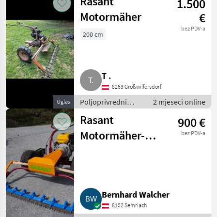
Rasant
1.500
Motokultivatori i
motorne freze
Motormäher
€
bez PDV-a
200 cm
T .
8263 Großwilfersdorf
Poljoprivredni
2 mjeseci online
Oglas
motorni strojevi /
Rasant
900 €
Motokultivatori i
motorne freze
Motormäher-
bez PDV-a
Umbausatz auf
12 PS 4-Takt-
Benzinmotor
Bernhard Walcher
8102 Semriach