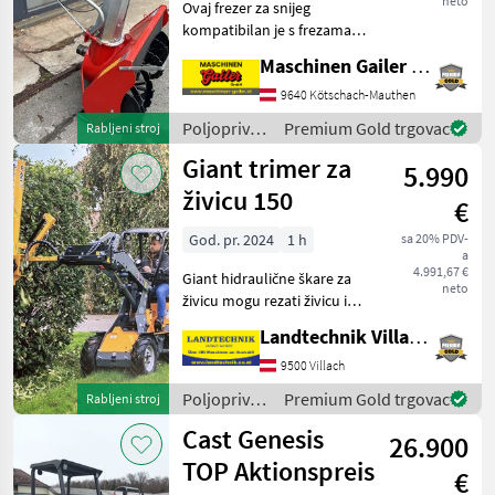
neto
Ovaj frezer za snijeg
Aebi-jem
kompatibilan je s frezama
za snijeg Aebi CC36-CC66 i
Maschinen Gailer GmbH
ima radnu širinu od
približno 90 cm i visinu
9640 Kötschach-Mauthen
čišćenja od približno 60 cm.
Poljoprivredni
Premium Gold trgovac
Rabljeni stroj
Rezerzer teži pr
motorni
Giant trimer za
5.990
strojevi /
Cerruti
živicu 150
€
God. pr. 2024
1 h
sa 20% PDV-
a
4.991,67 €
Giant hidraulične škare za
neto
živicu mogu rezati živicu i
grane promjera do 5 cm.
Landtechnik Villach GmbH
Radna širina: 150 cm.
Potreban je jedan
9500 Villach
dvosmjerni hidraulički
Poljoprivredni
Premium Gold trgovac
Rabljeni stroj
upravljački ventil. Ori
motorni
Cast Genesis
26.900
strojevi /
Giant
TOP Aktionspreis
€