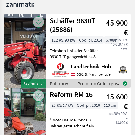
zanimati:
Schäffer 9630T
45.900
(25886)
€
122 KS/90 kW
God. pr. 2014
6700 h
sa PDV-om
40.619,47 €
neto
Teleskop Hoflader Schäffer
9630 T *Eigengewicht ca.8 t
*Bereifung 400/55-22, 5
Landtechnik Hohenwarter GmbH
*Kipplast 4200 kg
*Radstand 2.52 m
5092 St. Martin bei Lofer
*Fahrgeschwindigkeit 20
Poljoprivredni
Premium Gold trgovac
Rabljeni stroj
km/h *Wenderadius innen
motorni
Reform RM 16
4.7
15.600
strojevi /
Schäffer
€
23 KS/17 kW
God. pr. 2010
110 cm
sa 20% PDV-
a
* Motor wurde vor ca. 3
13.000 €
Jahren getauscht auf ein 23
neto
PS Modell * inkl. 4 reihige