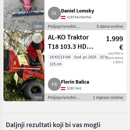
Daniel Lomsky
Aebi
4193 Reichenthal
Reform
Poljoprivredni
5 dana online
Oglas
motorni strojevi /
AL-KO Traktor
Rapid
1.999
Motokultivatori i
motorne freze
T18 103.3 HD
€
Köppl
Limi, Mulchkeil
bez PDV-a
18 KS/13 kW
God. pr. 2025
25 h
Stara cijena
Brielmaier
1.850 €
125 cm
Prikaži
sve
Florin Balica
(40)
8160 Weiz
MARKETPLACE
Poljoprivredni
1 mjesec online
Oglas
motorni strojevi /
Ponude
Mali
Motokultivatori i
Marketplace
trgovaca
oglasi
motorne freze
Daljnji rezultati koji bi vas mogli