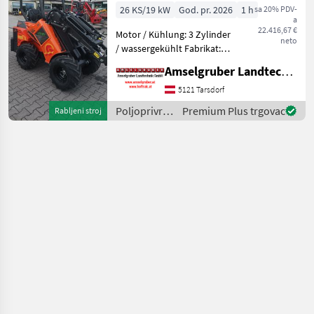
26 KS/19 kW
God. pr. 2026
1 h
sa 20% PDV-
a
22.416,67 €
Motor / Kühlung: 3 Zylinder
neto
/ wassergekühlt Fabrikat:
Kubota Dieselmotor D 1105
Amselgruber Landtechnik GmbH
Leistung:18 kW / 25 PS /
1.123 ccm Abgasstufe: V
5121 Tarsdorf
Abgasnachbehandlung:
Poljoprivredni
Premium Plus trgovac
Rabljeni stroj
Antrieb: h
motorni
strojevi /
Cast