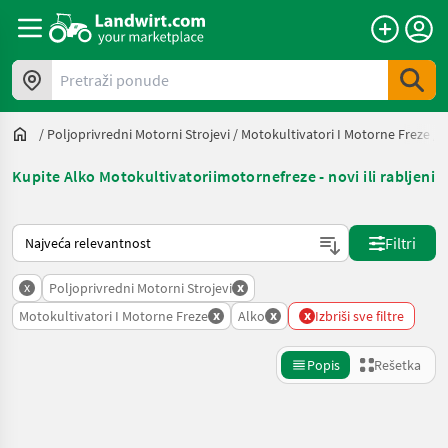
Pretraži ponude
/
Poljoprivredni Motorni Strojevi
/
Motokultivatori I Motorne Freze
/
A
Kupite Alko Motokultivatoriimotornefreze - novi ili rabljeni
Tako se sortira na Landwirt.com
Filtri
x
x
Poljoprivredni Motorni Strojevi
x
x
x
Motokultivatori I Motorne Freze
Alko
Izbriši sve filtre
Popis
Rešetka