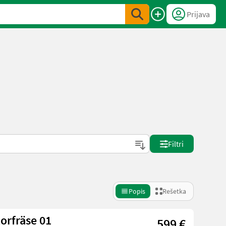
Prijava
Filtri
Popis
Rešetka
orfräse 01
599 €