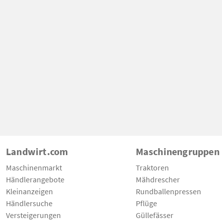
Landwirt.com
Maschinengruppen
Maschinenmarkt
Traktoren
Händlerangebote
Mähdrescher
Kleinanzeigen
Rundballenpressen
Händlersuche
Pflüge
Versteigerungen
Güllefässer