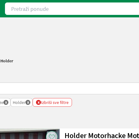
Pretraži ponude
/
Holder
x
x
x
ze
Holder
Izbriši sve filtre
Holder Motorhacke Mot