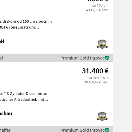
sa PDV-om
4.415,93 € neto
zi s drškom od 160 cm s bočnim
u u
bH
bi
Premium Gold trgovac
31.400 €
sa 20% PDV-a
26.166,67 € neto
tischer Allradantrieb mit
achau
häffer
Premium Gold trgovac