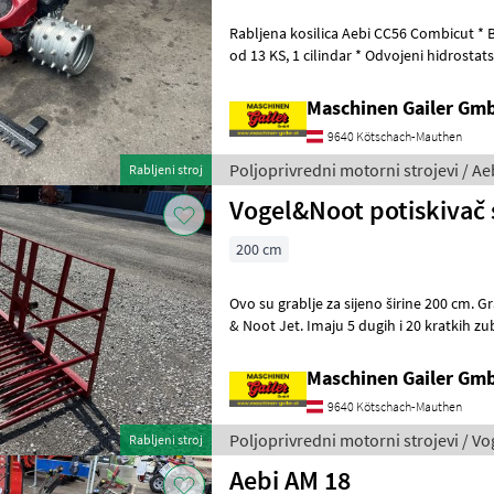
Rabljena kosilica Aebi CC56 Combicut * Benzinski motor Honda GX390
od 13 KS, 1 cilindar * Odvojeni hidrostatski pogon za svaki kotač * S
isključivanjem kotača i par
Maschinen Gailer Gm
9640 Kötschach-Mauthen
Poljoprivredni motorni strojevi / Ae
Rabljeni stroj
Vogel&Noot potiskivač 
200 cm
Ovo su grablje za sijeno širine 200 cm. G
& Noot Jet. Imaju 5 dugih i 20 kratkih zubaca, s 2 zubca sa svake
strane. Grablje se mogu p
Maschinen Gailer Gm
9640 Kötschach-Mauthen
Poljoprivredni motorni strojevi / V
Rabljeni stroj
Aebi AM 18