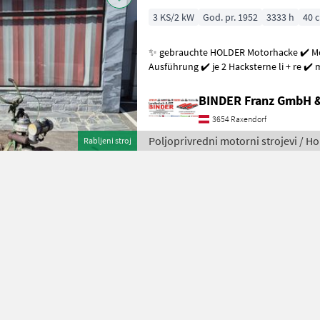
3 KS/2 kW
God. pr. 1952
3333 h
40 
✨ gebrauchte HOLDER Motorhacke ✔️ Modell : 01 ✔️ in serienmäßiger
Ausführung ✔️ je 2 Hacksterne li + re ✔️
original SACHS 2T-Motor
BINDER Franz GmbH 
3654 Raxendorf
Poljoprivredni motorni strojevi / Ho
Rabljeni stroj