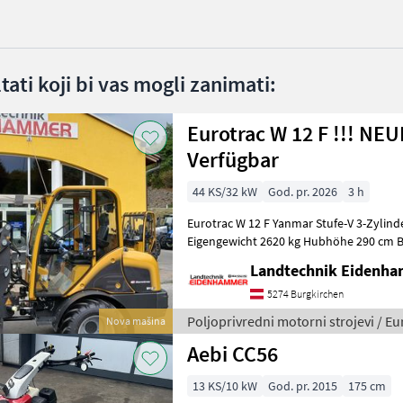
ltati koji bi vas mogli zanimati:
Eurotrac W 12 F !!! NE
Verfügbar
44 KS/32 kW
God. pr. 2026
3 h
Eurotrac W 12 F Yanmar Stufe-V 3-Zylinder, 44 PS Hubkraft 1400 kg
Eigengewicht 2620 kg Hubhöhe 290 cm Bauhöhe 233 cm
Radladerbreite 150 cm Joystick-Steue
Landtechnik Eidenh
5274 Burgkirchen
Poljoprivredni motorni strojevi / Eu
Nova mašina
Aebi CC56
13 KS/10 kW
God. pr. 2015
175 cm