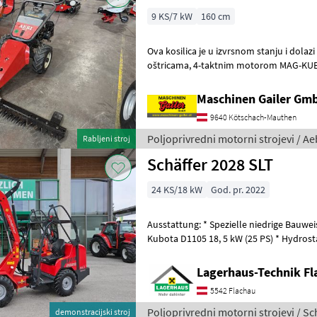
9 KS/7 kW
160 cm
Ova kosilica je u izvrsnom stanju i dola
oštricama, 4-taktnim motorom MAG-KUBOTA i pneumatskim
gumama. Brzootporni kotači dostupni s
Maschinen Gailer Gm
9640 Kötschach-Mauthen
Poljoprivredni motorni strojevi / Ae
Rabljeni stroj
Schäffer 2028 SLT
24 KS/18 kW
God. pr. 2022
Ausstattung: * Spezielle niedrige Bauweise * 3-Zylinder-Dieselmotor
Kubota D1105 18, 5 kW (25 PS) * Hydrosta
automotiver Steuerung * Be
Lagerhaus-Technik Fl
5542 Flachau
Poljoprivredni motorni strojevi / Sc
demonstracijski stroj