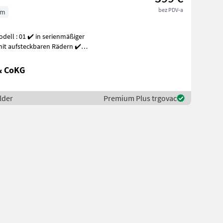
bez PDV-a
cm
 mit aufsteckbaren Rädern ✔️
& CoKG
lder
Premium Plus trgovac