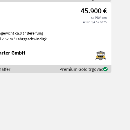
45.900 €
sa PDV-om
40.619,47 € neto
gewicht ca.8 t *Bereifung
d 2.52 m *Fahrgeschwindigkeit
arter GmbH
häffer
Premium Gold trgovac