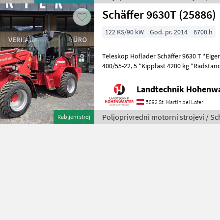
Schäffer 9630T (25886)
122 KS/90 kW
God. pr. 2014
6700 h
Teleskop Hoflader Schäffer 9630 T *Eigen
400/55-22, 5 *Kipplast 4200 kg *Radstan
20 km/h *Wenderadius innen 4.7
Landtechnik Hohenw
5092 St. Martin bei Lofer
Poljoprivredni motorni strojevi / Sc
Rabljeni stroj