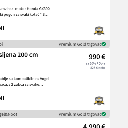
bH
bi
Premium Gold trgovac
sijena 200 cm
990 €
sa 20% PDV-a
825 € neto
rablje su kompatibilne s Vogel
bH
ogel&Noot
Premium Gold trgovac
4.990 €