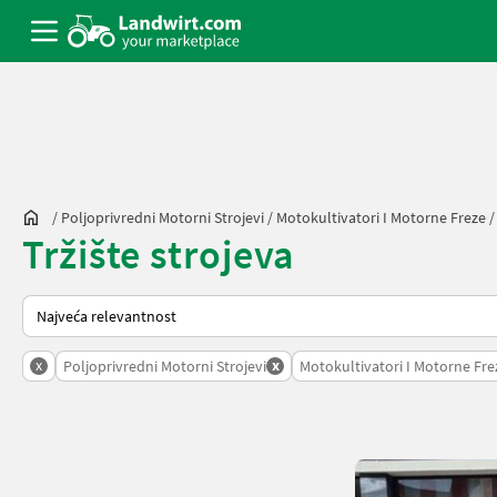
/
Poljoprivredni Motorni Strojevi
/
Motokultivatori I Motorne Freze
Tržište strojeva
Tako se sortira na Landwirt.com
x
x
Poljoprivredni Motorni Strojevi
Motokultivatori I Motorne Fre