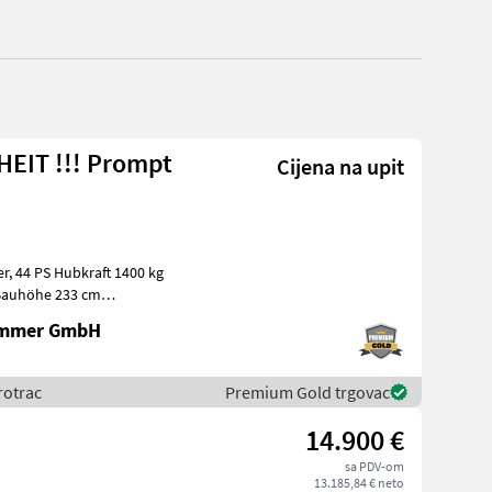
UHEIT !!! Prompt
Cijena na upit
ammer GmbH
rotrac
Premium Gold trgovac
14.900 €
sa PDV-om
13.185,84 € neto