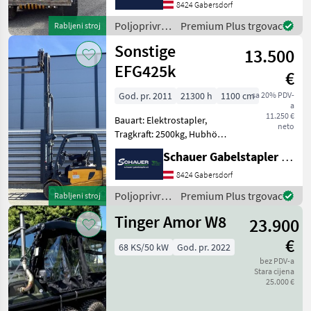
8424 Gabersdorf
, Bereifung hinten:
Vollgummi Einfac
Poljoprivredni
Premium Plus trgovac
Rabljeni stroj
motorni
Sonstige
13.500
strojevi /
Sonstige
EFG425k
€
God. pr. 2011
21300 h
1100 cm
sa 20% PDV-
a
11.250 €
Bauart: Elektrostapler,
neto
Tragkraft: 2500kg, Hubhöhe:
4450mm, Bauhöhe:
Schauer Gabelstapler GmbH
2060mm, Freihub: 1530mm,
Gabellänge: 1200mm,
8424 Gabersdorf
Batterie: Hawker PzS Bj.
Poljoprivredni
Premium Plus trgovac
Rabljeni stroj
2017 80V 650Ah , Bereifung
motorni
Tinger Amor W8
23.900
strojevi /
Sonstige
€
68 KS/50 kW
God. pr. 2022
bez PDV-a
Stara cijena
25.000 €