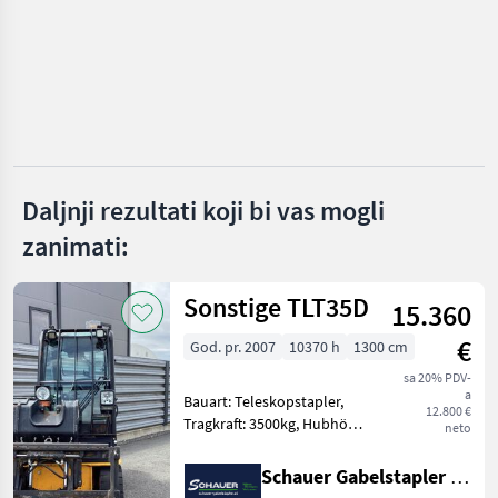
Aebi
Reform
Rapid
Köppl
Daljnji rezultati koji bi vas mogli
zanimati:
Brielmaier
Prikaži
Sonstige TLT35D
sve
15.360
(41)
€
God. pr. 2007
10370 h
1300 cm
MARKETPLACE
sa 20% PDV-
a
Bauart: Teleskopstapler,
Ponude
Mali
12.800 €
Marketplace
Tragkraft: 3500kg, Hubhöhe:
trgovaca
oglasi
neto
4400mm, Batterie: Starter
10V , Bereifung vorne:
Schauer Gabelstapler GmbH
Vollgummi Einfach 60 - 80%