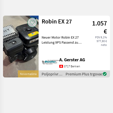
Precizirajte
pretragu
Robin EX 27
1.057
Kategorija
Država
Filtri
4
€
Neuer Motor Robin EX 27
PDV 8,1%
Prikaži 1
TRENUTNA
Poništi
977,80 €
Leistung 9PS Passend zu
STAZA
rezultata
neto
Rapid Swiss mit elektr.
Poljoprivredna
Kupplung Aus Umbau
tehnika
Poljoprivredni motorni
A. Gerster AG
Poljoprivredni
strojevi Motokultivatori i
Motorni
8717 Benken
motorne freze
Strojevi
Poljoprivredni
Premium Plus trgovac
Nova mašina
Motokultivatori I
motorni
Motorne Freze
strojevi /
Robin
Robin
ODABERITE
KATEGORIJU
Robin