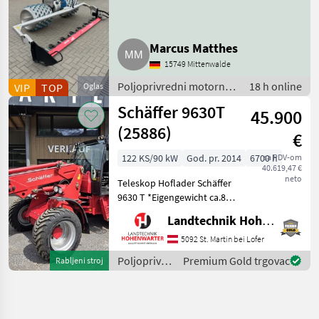
Motormäher
Marcus Matthes
15749 Mittenwalde
Poljoprivredni motorni
18 h online
VIP
TOP
Oglas
strojevi / Motokultivatori
Schäffer 9630T
45.900
i motorne freze
(25886)
€
122 KS/90 kW
God. pr. 2014
6700 h
sa PDV-om
40.619,47 €
neto
Teleskop Hoflader Schäffer
9630 T *Eigengewicht ca.8 t
*Bereifung 400/55-22, 5
Landtechnik Hohenwarter GmbH
*Kipplast 4200 kg
*Radstand 2.52 m
5092 St. Martin bei Lofer
*Fahrgeschwindigkeit 20
Poljoprivredni
Premium Gold trgovac
Rabljeni stroj
km/h *Wenderadius innen
motorni
4.7
strojevi /
Schäffer