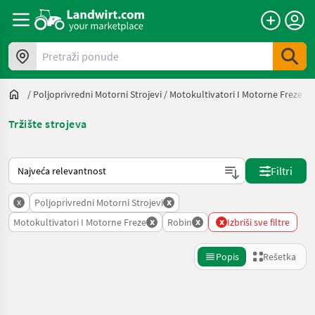
Pretraži ponude
/
Poljoprivredni Motorni Strojevi
/
Motokultivatori I Motorne Freze
/
Tržište strojeva
Tako se sortira na Landwirt.com
Filtri
x
x
Poljoprivredni Motorni Strojevi
x
x
x
Motokultivatori I Motorne Freze
Robin
Izbriši sve filtre
Popis
Rešetka