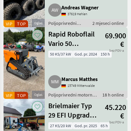
Andreas Wagner
37619 Hehlen
Poljoprivredni
2 mjeseci online
VIP
TOP
Oglas
motorni strojevi /
Rapid Roboflail
69.900
ATV/UTV quad
Vario 50
€
Funkraupe
bez PDV-a
50 KS/37 kW
God. pr. 2024
150 h
Gebrauchtmaschine
Marcus Matthes
15749 Mittenwalde
Poljoprivredni motorni
18 h online
VIP
TOP
Oglas
strojevi / Motokultivatori
Brielmaier Typ
45.220
i motorne freze
29 EFI Upgrade
€
Vorführmaschine
bez PDV-a
27 KS/20 kW
God. pr. 2025
65 h