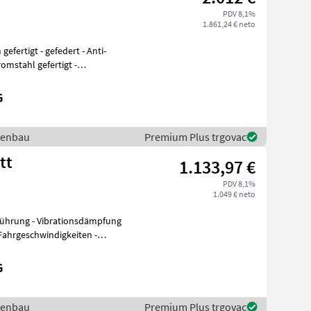
PDV 8,1%
1.861,24 € neto
G
igenbau
Premium Plus trgovac
tt
1.133,97 €
PDV 8,1%
1.049 € neto
Fahrgeschwindigkeiten -
G
igenbau
Premium Plus trgovac