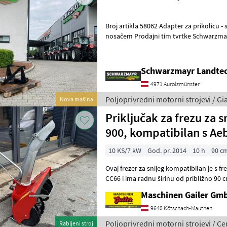
Broj artikla 58062 Adapter za prikolicu - s kuglom K50 - s GIANT
nosačem Prodajni tim tvrtke Schwarzmayr rado će vam pokazati
uređaj/stroj i moli vas da dogovorite
Schwarzmayr Landtec
4971 Aurolzmünster
Poljoprivredni motorni strojevi / Gi
Nova mašina
Priključak za frezu za s
900, kompatibilan s Ae
10 KS/7 kW
God. pr. 2014
10 h
90 c
Ovaj frezer za snijeg kompatibilan je s f
CC66 i ima radnu širinu od približno 90 cm
60 cm. Rezerzer teži pr
Maschinen Gailer Gm
9640 Kötschach-Mauthen
Poljoprivredni motorni strojevi / Ce
Rabljeni stroj