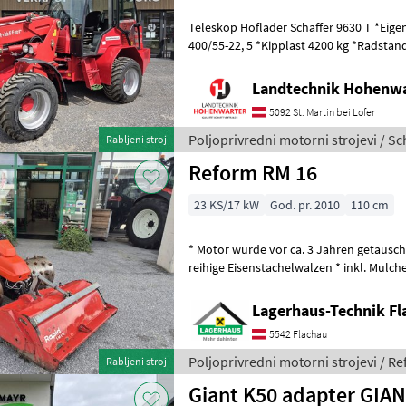
Teleskop Hoflader Schäffer 9630 T *Eigen
400/55-22, 5 *Kipplast 4200 kg *Radstan
20 km/h *Wenderadius innen 4.7
Landtechnik Hohenw
5092 St. Martin bei Lofer
Poljoprivredni motorni strojevi / Sc
Rabljeni stroj
Reform RM 16
23 KS/17 kW
God. pr. 2010
110 cm
* Motor wurde vor ca. 3 Jahren getauscht 
reihige Eisenstachelwalzen * inkl. Mulcher 110cm Breit Bj.: 2019 Wir
bitten telefoni
Lagerhaus-Technik Fl
5542 Flachau
Poljoprivredni motorni strojevi / R
Rabljeni stroj
Giant K50 adapter GIA