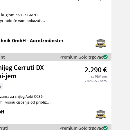
hnik GmbH - Aurolzmünster
ant
Premium Gold trgovac
nijeg Cerruti DX
2.290 €
bi-jem
sa PDV-om
2.026,55 € neto
m
rezama za snijeg Aebi CC36-
 i visinu čišćenja od približno
bH
rruti
Premium Gold trgovac