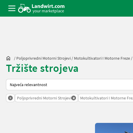
/
Poljoprivredni Motorni Strojevi
/
Motokultivatori I Motorne Freze
Tržište strojeva
Tako se sortira na Landwirt.com
x
x
Poljoprivredni Motorni Strojevi
Motokultivatori I Motorne Fre