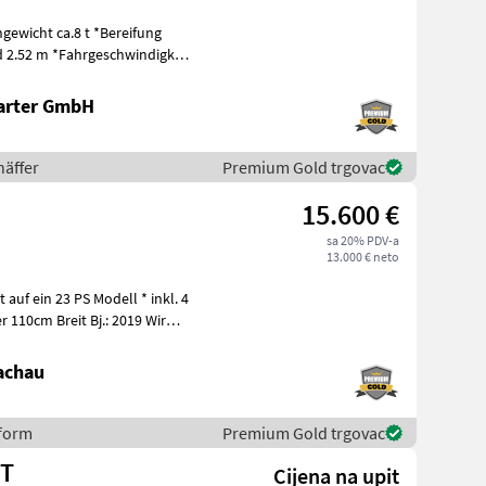
gewicht ca.8 t *Bereifung
d 2.52 m *Fahrgeschwindigkeit
arter GmbH
häffer
Premium Gold trgovac
15.600 €
sa 20% PDV-a
13.000 € neto
auf ein 23 PS Modell * inkl. 4
achau
eform
Premium Gold trgovac
NT
Cijena na upit