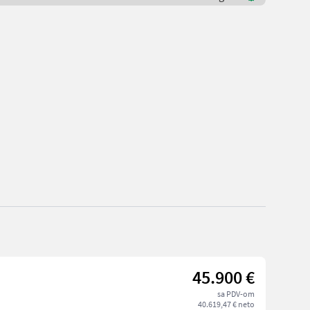
45.900 €
sa PDV-om
40.619,47 € neto