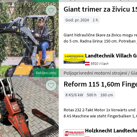
Giant trimer za živicu 1
God. pr. 2024
1 h
Giant hidraulične škare za živicu mogu re
do 5 cm. Radna širina: 150 cm. Potreban
hidraulički upravljački ventil. Ori
Landtechnik Villach
9500 Villach
Poljoprivredni motorni strojevi / Gi
Rabljeni stroj
Reform 115 1,60m Fing
8 KS/6 kW
500 h
160 cm
Rotax 232 2-Takt Motor 1x Vorwärts und
8 AS Maschine wie steht Fingerbalken 1
motora: Benzin, , , Prstasta poluga
Holzknecht Landtech