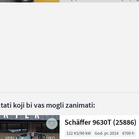
ltati koji bi vas mogli zanimati:
Schäffer 9630T (25886)
122 KS/90 kW
God. pr. 2014
6700 h