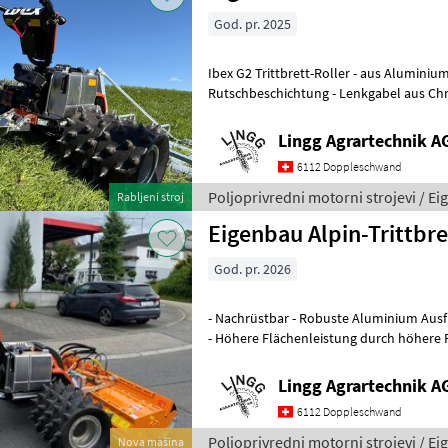
God. pr. 2025
Ibex G2 Trittbrett-Roller - aus Aluminium gefertigt - gefedert - Anti-
Rutschbeschichtung - Lenkgabel aus Chromstahl gefertigt -
Luftpneurad mit Stahlfelge, Radt
Lingg Agrartechnik A
6112 Doppleschwand
Poljoprivredni motorni strojevi / E
Rabljeni stroj
Eigenbau Alpin-Trittbre
God. pr. 2026
- Nachrüstbar - Robuste Aluminium Ausführung - Vibrationsdämpfung
- Höhere Flächenleistung durch höhere 
Körperliche Entlastung - Einfach
Lingg Agrartechnik A
6112 Doppleschwand
Poljoprivredni motorni strojevi / E
Nova mašina