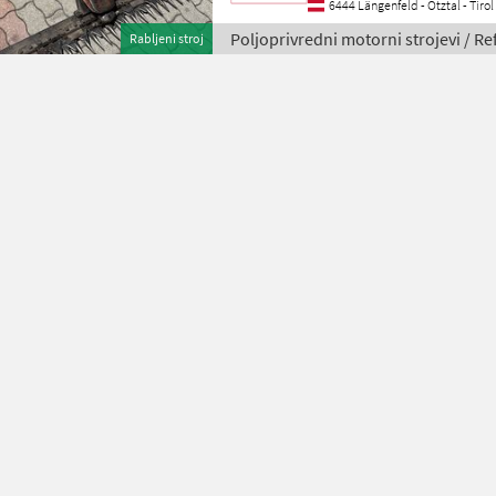
6444 Längenfeld - Ötztal - Tirol
Poljoprivredni motorni strojevi / R
Rabljeni stroj