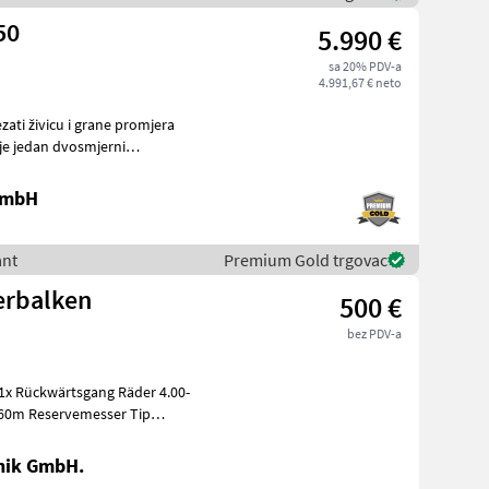
50
5.990 €
sa 20% PDV-a
4.991,67 € neto
zati živicu i grane promjera
 je jedan dvosmjerni
 GmbH
ant
Premium Gold trgovac
erbalken
500 €
bez PDV-a
 1x Rückwärtsgang Räder 4.00-
, 60m Reservemesser Tip
nik GmbH.