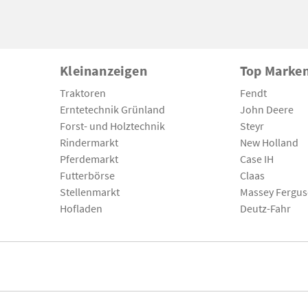
Kleinanzeigen
Top Marke
Traktoren
Fendt
Erntetechnik Grünland
John Deere
Forst- und Holztechnik
Steyr
Rindermarkt
New Holland
Pferdemarkt
Case IH
Futterbörse
Claas
Stellenmarkt
Massey Fergu
Hofladen
Deutz-Fahr