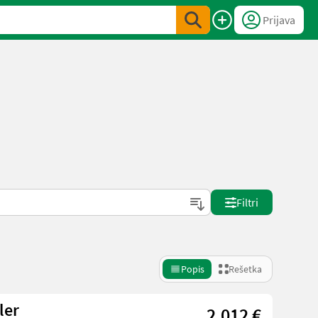
Prijava
Filtri
Popis
Rešetka
ler
2.012 €