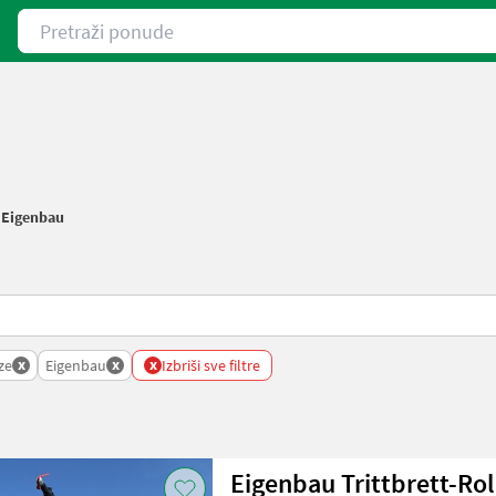
Pretraži ponude
/
Eigenbau
x
x
x
ze
Eigenbau
Izbriši sve filtre
Eigenbau Trittbrett-Rol