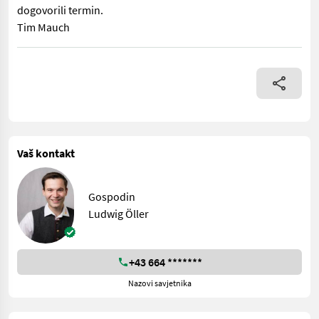
dogovorili termin.
Tim Mauch
Ovdje se nudi vrlo lijepa motorna kosilica Rasant. Značajke: - 
Vaš kontakt
Gospodin
Ludwig Öller
+43 664 *******
Nazovi savjetnika