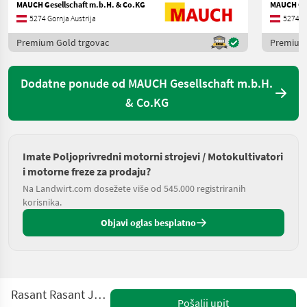
MAUCH Gesellschaft m.b.H. & Co.KG
MAUCH Ges
5274 Gornja Austrija
5274 Go
Premium Gold trgovac
Premium 
Dodatne ponude od MAUCH Gesellschaft m.b.H.
& Co.KG
Imate Poljoprivredni motorni strojevi / Motokultivatori
i motorne freze za prodaju?
Na Landwirt.com dosežete više od 545.000 registriranih
korisnika.
Objavi oglas besplatno
Rasant Rasant Junior 90 14 PS
Pošalji upit