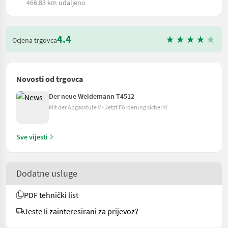
466.83 km udaljeno
4.4
Ocjena trgovca
Novosti od trgovca
Der neue Weidemann T4512
Mit der Abgasstufe V - Jetzt Förderung sichern!
Sve vijesti
Dodatne usluge
PDF tehnički list
Jeste li zainteresirani za prijevoz?