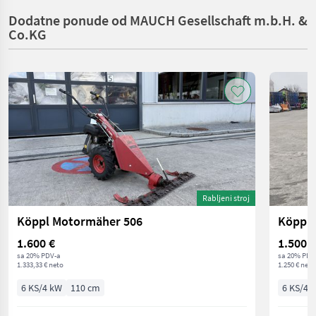
Dodatne ponude od MAUCH Gesellschaft m.b.H. &
Co.KG
Rabljeni stroj
Köppl Motormäher 506
Köppl 
1.600 €
1.500 €
sa 20% PDV-a
sa 20% PDV
1.333,33 € neto
1.250 € neto
6 KS/4 kW
110 cm
6 KS/4 