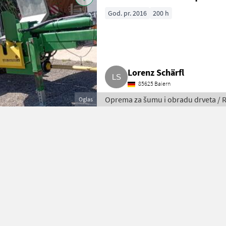
God. pr. 2016
200 h
Lorenz Schärfl
85625 Baiern
Oprema za šumu i obradu drveta / R
Oglas