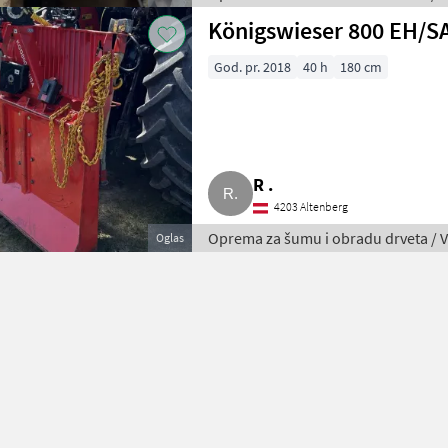
Königswieser 800 EH/S
God. pr. 2018
40 h
180 cm
R .
4203 Altenberg
Oprema za šumu i obradu drveta / V
Oglas