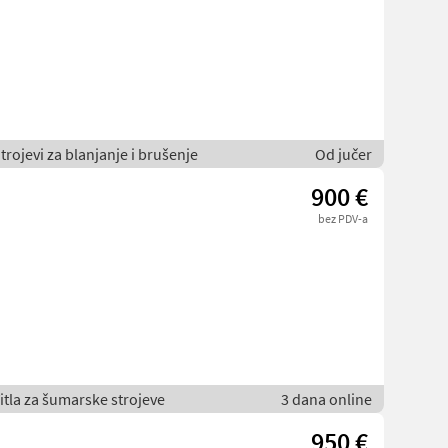
rojevi za blanjanje i brušenje
Od jučer
900 €
bez PDV-a
itla za šumarske strojeve
3 dana online
950 €