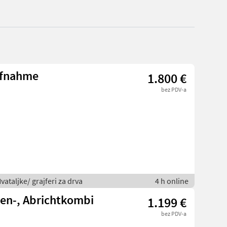
ufnahme
1.800 €
bez PDV-a
ataljke/ grajferi za drva
4 h online
en-, Abrichtkombi
1.199 €
bez PDV-a