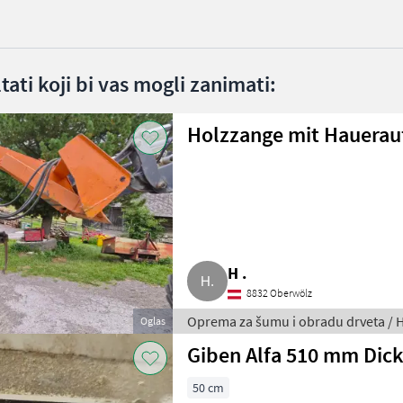
ltati koji bi vas mogli zanimati:
Holzzange mit Hauera
H .
8832 Oberwölz
Oprema za šumu i obradu drveta / Hv
Oglas
Giben Alfa 510 mm Dick
50 cm