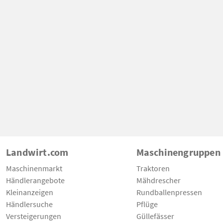
Landwirt.com
Maschinengruppen
Maschinenmarkt
Traktoren
Händlerangebote
Mähdrescher
Kleinanzeigen
Rundballenpressen
Händlersuche
Pflüge
Versteigerungen
Güllefässer