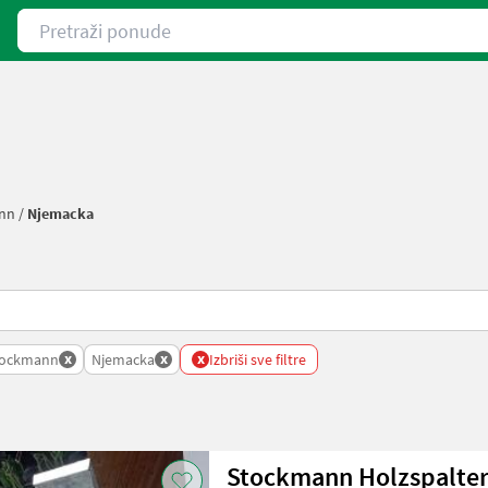
Pretraži ponude
nn
/
Njemacka
x
x
x
tockmann
Njemacka
Izbriši sve filtre
Stockmann Holzspalte