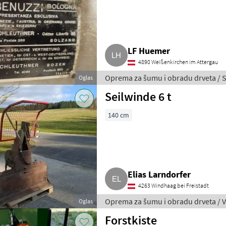
LF Huemer
4890 Weißenkirchen im Attergau
Oprema za šumu i obradu drveta / St
Oglas
Seilwinde 6 t
140 cm
Elias Larndorfer
4263 Windhaag bei Freistadt
Oprema za šumu i obradu drveta / V
Oglas
Forstkiste