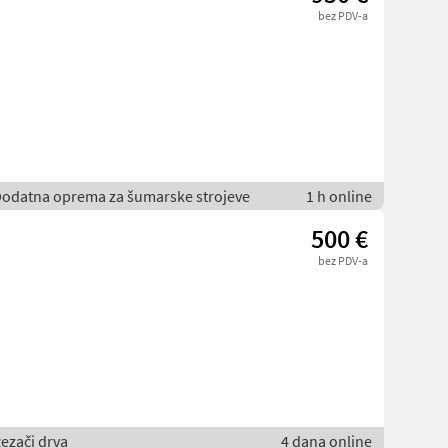
bez PDV-a
Dodatna oprema za šumarske strojeve
1 h online
500 €
bez PDV-a
ezači drva
4 dana online