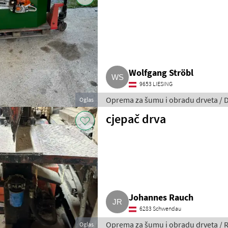
Wolfgang Ströbl
9653 LIESING
Oprema za šumu i obradu drveta / 
Oglas
cjepač drva
Johannes Rauch
6283 Schwendau
Oprema za šumu i obradu drveta / R
Oglas