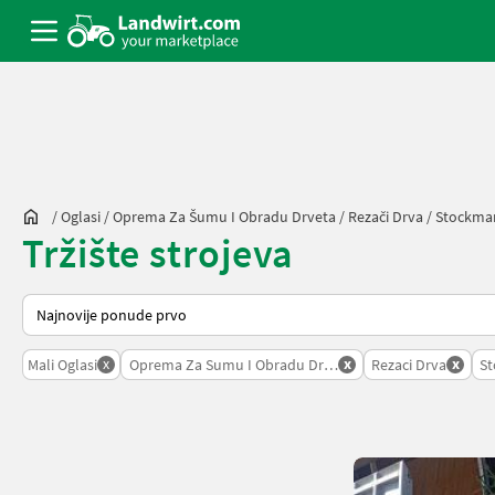
/
Oglasi
/
Oprema Za Šumu I Obradu Drveta
/
Rezači Drva
/
Stockma
Tržište strojeva
Tako se sortira na Landwirt.com
x
x
x
Mali Oglasi
Oprema Za Sumu I Obradu Drveta
Rezaci Drva
S