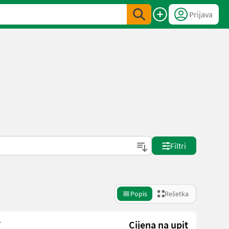
Prijava
Filtri
Popis
Rešetka
r
Cijena na upit