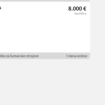
A
8.000 €
bez PDV-a
itla za šumarske strojeve
7 dana online