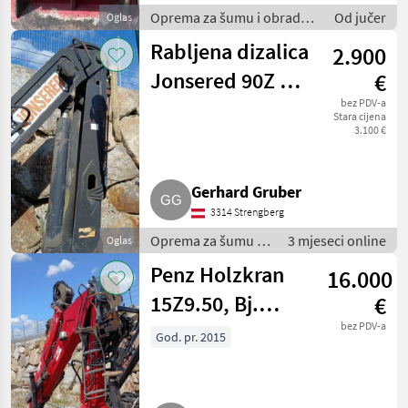
Oprema za šumu i obradu
Od jučer
Oglas
drveta / Vitla za šumarske
Rabljena dizalica
2.900
strojeve
Jonsered 90Z za
€
prikolicu za drva
bez PDV-a
Stara cijena
3.100 €
Gerhard Gruber
3314 Strengberg
Oprema za šumu i
3 mjeseci online
Oglas
obradu drveta /
Penz Holzkran
16.000
Šumarske dizalice
15Z9.50, Bj.
€
2015, mit
bez PDV-a
God. pr. 2015
Rotator und
Holzzange