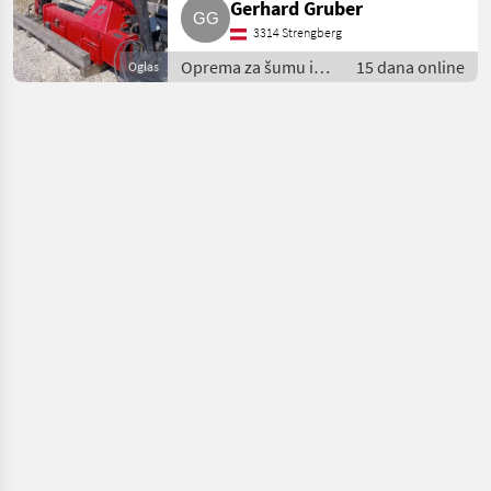
Gerhard Gruber
3314 Strengberg
Oprema za šumu i
15 dana online
Oglas
obradu drveta /
Šumarske dizalice