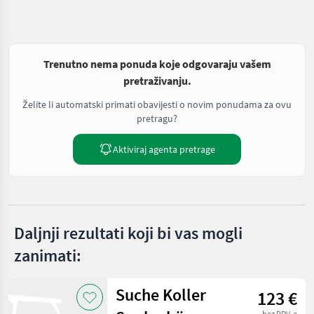
Trenutno nema ponuda koje odgovaraju vašem
pretraživanju.
Želite li automatski primati obavijesti o novim ponudama za ovu
pretragu?
Aktiviraj agenta pretrage
Daljnji rezultati koji bi vas mogli
zanimati:
Suche Koller
123 €
bez PDV-a