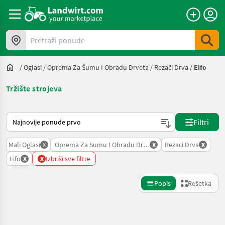
Pretraži ponude
/
Oglasi
/
Oprema Za Šumu I Obradu Drveta
/
Rezači Drva
/
Eifo
Tržište strojeva
Tako se sortira na Landwirt.com
Filtri
x
x
x
Mali Oglasi
Oprema Za Sumu I Obradu Drveta
Rezaci Drva
x
x
Eifo
Izbriši sve filtre
Popis
Rešetka