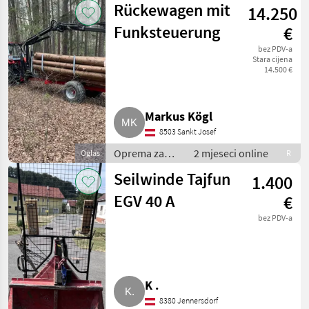
Rückewagen mit
14.250
za šumarske strojeve
Funksteuerung
€
bez PDV-a
Stara cijena
14.500 €
Markus Kögl
8503 Sankt Josef
Oprema za
2 mjeseci online
Oglas
R
šumu i
Seilwinde Tajfun
1.400
obradu drveta
/ Šumarske
EGV 40 A
€
prikolice
bez PDV-a
K .
8380 Jennersdorf