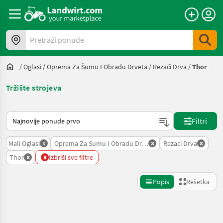
Pretraži ponude
/
Oglasi
/
Oprema Za Šumu I Obradu Drveta
/
Rezači Drva
/
Thor
Tržište strojeva
Tako se sortira na Landwirt.com
Filtri
x
x
x
Mali Oglasi
Oprema Za Sumu I Obradu Drveta
Rezaci Drva
x
x
Thor
Izbriši sve filtre
Popis
Rešetka