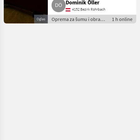
Dominik Öller
4152 Bezirk Rohrbach
Oprema za šumu i obradu
1 h online
Oglas
drveta / Dodatna oprema
za šumarske strojeve