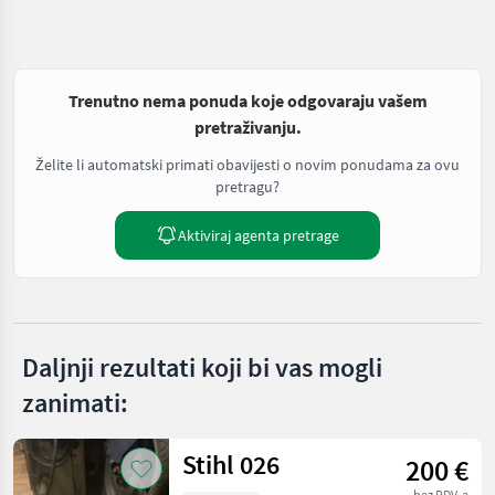
Trenutno nema ponuda koje odgovaraju vašem
pretraživanju.
Želite li automatski primati obavijesti o novim ponudama za ovu
pretragu?
Aktiviraj agenta pretrage
Daljnji rezultati koji bi vas mogli
zanimati:
Stihl 026
200 €
bez PDV-a