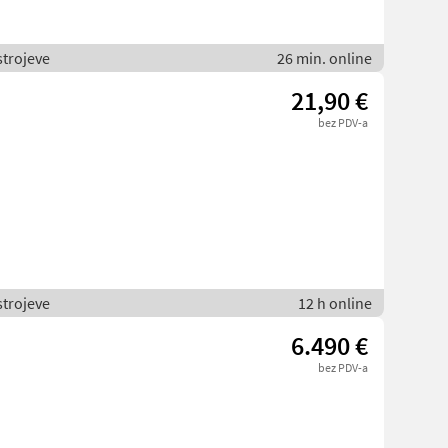
trojeve
26 min. online
21,90 €
bez PDV-a
trojeve
12 h online
6.490 €
bez PDV-a