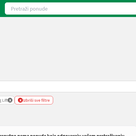
Pretraži ponude
x
x
g Lift
Izbriši sve filtre
renutno nema ponuda koje odgovaraju vašem pretraživanju.