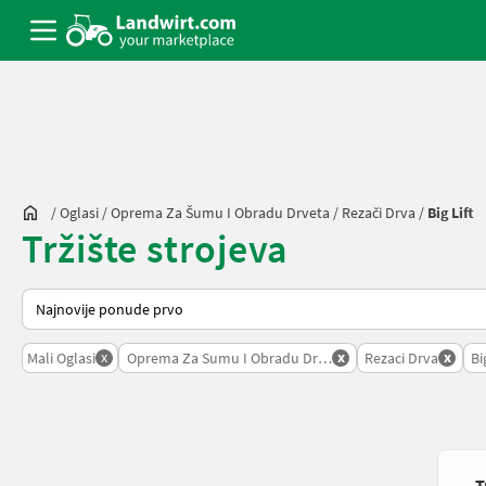
/
Oglasi
/
Oprema Za Šumu I Obradu Drveta
/
Rezači Drva
/
Big Lift
Tržište strojeva
Tako se sortira na Landwirt.com
x
x
x
Mali Oglasi
Oprema Za Sumu I Obradu Drveta
Rezaci Drva
Bi
T