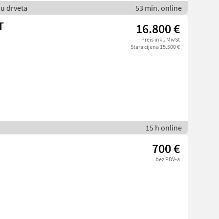
u drveta
53 min. online
T
16.800 €
Preis inkl. MwSt
Stara cijena 15.500 €
15 h online
700 €
bez PDV-a