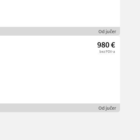
Od jučer
980 €
bez PDV-a
Od jučer