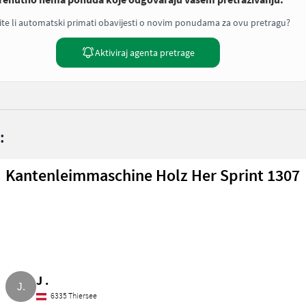
ite li automatski primati obavijesti o novim ponudama za ovu pretragu?
Aktiviraj agenta pretrage
:
Kantenleimmaschine Holz Her Sprint 1307
J .
6335 Thiersee