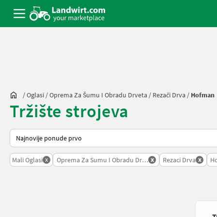
/
Oglasi
/
Oprema Za Šumu I Obradu Drveta
/
Rezači Drva
/
Hofman
Tržište strojeva
Tako se sortira na Landwirt.com
x
x
x
Mali Oglasi
Oprema Za Sumu I Obradu Drveta
Rezaci Drva
H
T