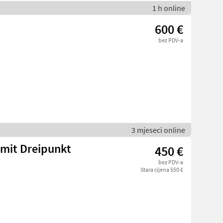
1 h online
600 €
bez PDV-a
3 mjeseci online
 mit Dreipunkt
450 €
bez PDV-a
Stara cijena 550 €