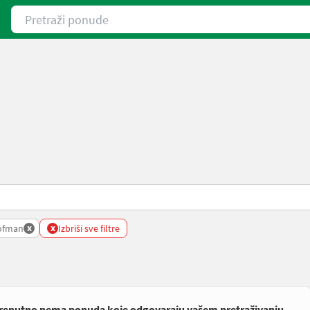
Pretraži ponude
x
x
ofman
Izbriši sve filtre
renutno nema ponuda koje odgovaraju vašem pretraživanju.