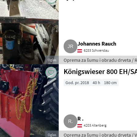
Johannes Rauch
6283 Schwendau
Oprema za šumu i obradu drveta / R
Oglas
Königswieser 800 EH/S
God. pr. 2018
40 h
180 cm
R .
4203 Altenberg
Oprema za šumu i obradu drveta / V
Oglas