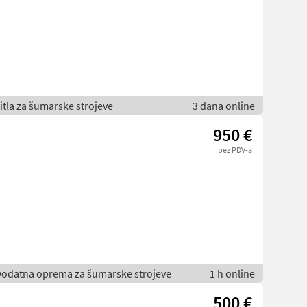
itla za šumarske strojeve
3 dana online
950 €
bez PDV-a
Dodatna oprema za šumarske strojeve
1 h online
500 €