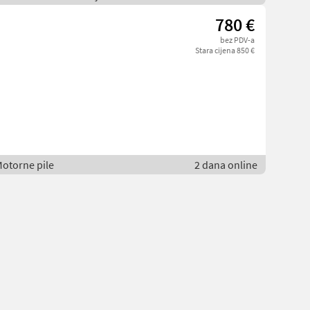
780 €
bez PDV-a
Stara cijena 850 €
Motorne pile
2 dana online