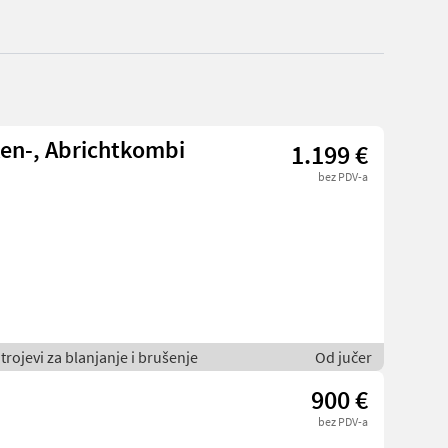
en-, Abrichtkombi
1.199 €
bez PDV-a
rojevi za blanjanje i brušenje
Od jučer
900 €
bez PDV-a