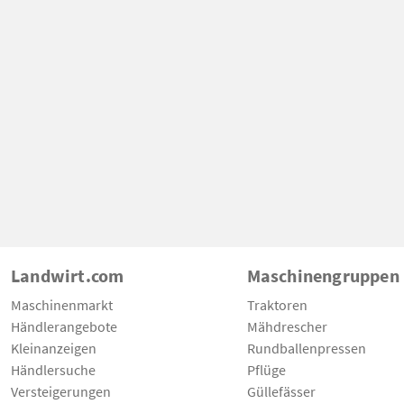
Landwirt.com
Maschinengruppen
Maschinenmarkt
Traktoren
Händlerangebote
Mähdrescher
Kleinanzeigen
Rundballenpressen
Händlersuche
Pflüge
Versteigerungen
Güllefässer