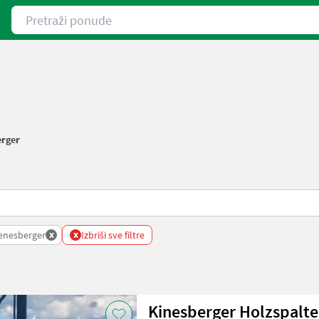
Pretraži ponude
erger
x
x
enesberger
Izbriši sve filtre
Kinesberger Holzspalte