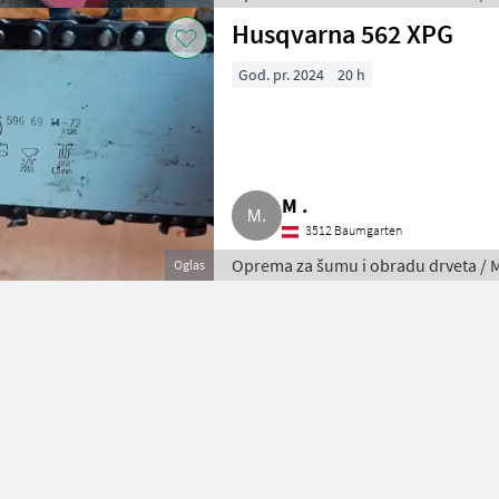
Husqvarna 562 XPG
God. pr. 2024
20 h
M .
3512 Baumgarten
Oprema za šumu i obradu drveta / 
Oglas