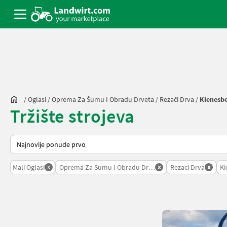
/
Oglasi
/
Oprema Za Šumu I Obradu Drveta
/
Rezači Drva
/
Kienesb
Tržište strojeva
Tako se sortira na Landwirt.com
x
x
x
Mali Oglasi
Oprema Za Sumu I Obradu Drveta
Rezaci Drva
Ki