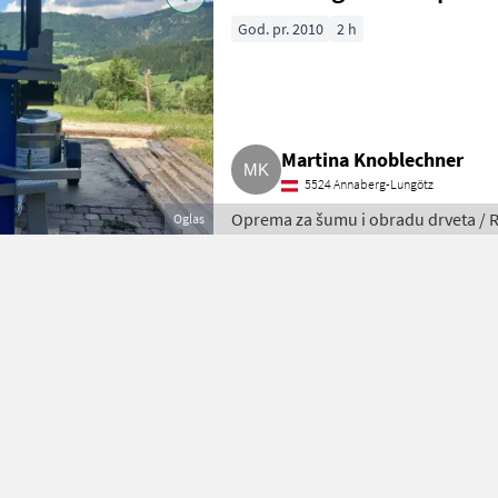
God. pr. 2010
2 h
Martina Knoblechner
5524 Annaberg-Lungötz
Oprema za šumu i obradu drveta / R
Oglas