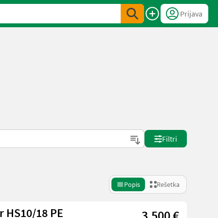
Prijava
Filtri
Popis
Rešetka
r HS10/18 PE
3.500 €