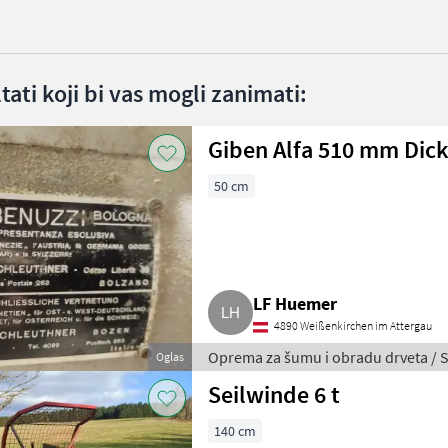
ltati koji bi vas mogli zanimati:
Giben Alfa 510 mm Dick
50 cm
LF Huemer
4890 Weißenkirchen im Attergau
Oprema za šumu i obradu drveta / St
Oglas
Seilwinde 6 t
140 cm