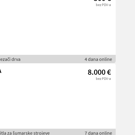
bez PDV-a
ezači drva
4 dana online
A
8.000 €
bez PDV-a
itla za šumarske strojeve
7 dana online