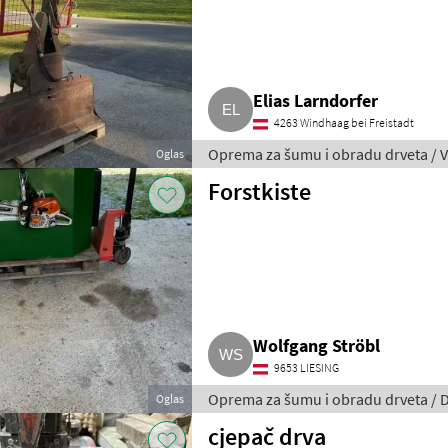
Elias Larndorfer
4263 Windhaag bei Freistadt
Oprema za šumu i obradu drveta / V
Oglas
Forstkiste
Wolfgang Ströbl
9653 LIESING
Oprema za šumu i obradu drveta / 
Oglas
cjepač drva