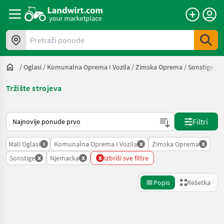
Pretraži ponude
/
Oglasi
/
Komunalna Oprema I Vozila
/
Zimska Oprema
/
Sonstige
/
N
Tržište strojeva
Tako se sortira na Landwirt.com
Filtri
x
x
x
Mali Oglasi
Komunalna Oprema I Vozila
Zimska Oprema
x
x
x
Sonstige
Njemacka
Izbriši sve filtre
Popis
Rešetka