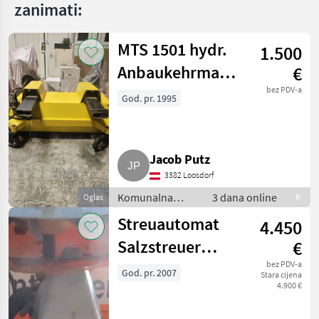
zanimati:
MTS 1501 hydr.
1.500
Anbaukehrmaschine
€
für Stapler,
bez PDV-a
God. pr. 1995
Radlader
Jacob Putz
3382 Loosdorf
Komunalna
3 dana online
Oglas
R
oprema i vozila /
Streuautomat
4.450
Vozila za odvoz
smjeća
Salzstreuer
€
Gmeiner STA
bez PDV-a
God. pr. 2007
Stara cijena
4.900 €
2.000 TC