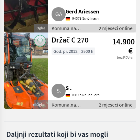
Gerd Ariessen
Hauer
94579 Schöllnach
Hydrac
Komunalna
2 mjeseci online
Oglas
oprema i vozila /
Držač C 270
Kahlbacher
14.900
Zimska oprema
€
God. pr. 2012
2900 h
Samasz
bez PDV-a
Pronar
Prikaži
sve
S .
(51)
83115 Neubeuern
MARKETPLACE
Komunalna
2 mjeseci online
Oglas
oprema i vozila /
Ponude
Mali
Zimska oprema
Marketplace
trgovaca
oglasi
Daljnji rezultati koji bi vas mogli