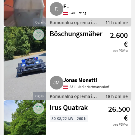
F .
6401 Inzing
Komunalna oprema i
11 h online
Oglas
vozila / Rasipači za sol
Böschungsmäher
2.600
€
bez PDV-a
Jonas Monetti
8311 Markt Hartmannsdorf
Komunalna oprema i
18 h online
Oglas
vozila / Kosilice za
Irus Quatrak
26.500
nagibe
€
30 KS/22 kW
260 h
bez PDV-a