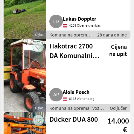
Lukas Doppler
4209 Oberreichenbach
Komunalna oprema i
28 dana online
Oglas
vozila / Kosilice za
Hakotrac 2700
Cijena
nagibe
na upit
DA Komunalni
traktor
Alois Posch
6113 Wattenberg
Komunalna oprema i vozila
Od jučer
Oglas
/ Ostala komunalna
Dücker DUA 800
14.000
oprema
€