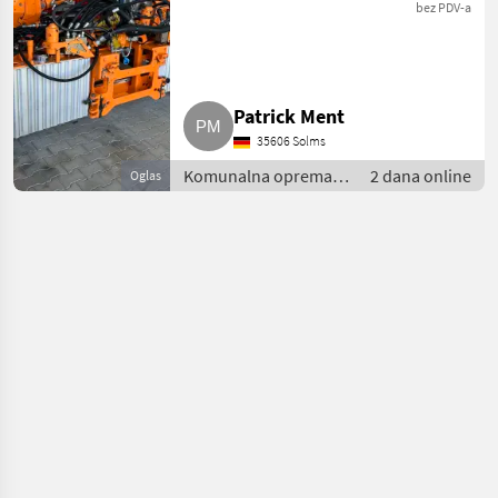
bez PDV-a
Patrick Ment
35606 Solms
Komunalna oprema i
2 dana online
Oglas
vozila / Kosilice za
nagibe