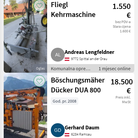
Fliegl
1.550
vozila
Kehrmaschine
€
bez PDV-a
Stara cijena
1.600 €
Andreas Lengfeldner
9772 Spittal an der Drau
Komunalna oprema
1 mjesec online
Oglas
i vozila / Vozila za
Böschungsmäher
18.500
odvoz smjeća
Dücker DUA 800
€
Preis inkl.
God. pr. 2008
MwSt
Gerhard Daum
6284 Ramsau