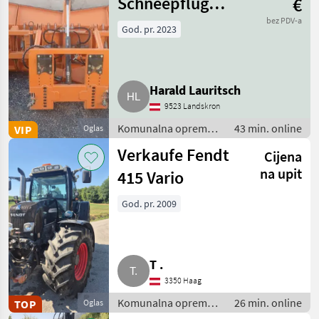
Schneepflug
€
SHB 3606-4
bez PDV-a
God. pr. 2023
Harald Lauritsch
9523 Landskron
Komunalna oprema i
43 min. online
VIP
Oglas
vozila / Zimska
Verkaufe Fendt
Cijena
oprema
na upit
415 Vario
God. pr. 2009
T .
3350 Haag
Komunalna oprema i
26 min. online
TOP
Oglas
vozila / Komunalna