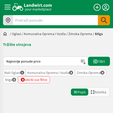
Pretraži ponude
/
Oglasi
/
Komunalna Oprema I Vozila
/
Zimska Oprema
/
Stiga
Tržište strojeva
Tako se sortira na Landwirt.com
Filtri
x
x
x
Mali Oglasi
Komunalna Oprema I Vozila
Zimska Oprema
x
x
Stiga
Izbriši sve filtre
Popis
Rešetka