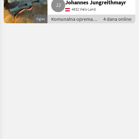
Johannes Jungreithmayr
4632 Wels-Land
Komunalna oprema i
4 dana online
Oglas
vozila / Ostala
komunalna oprema