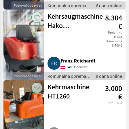
Komunalna oprema i
6 dana online
Poslovni dobavljač
vozila / Kosilice za
Kehrsaugmaschine:
8.304
nagibe
Hako
€
Sweepmaster
Preis inkl.
MwSt
Stara cijena
B800 R
8.700 €
Franz Reichardt
7400 Oberwart
Komunalna oprema i
9 dana online
Poslovni dobavljač
vozila / Vozila za
Kehrmaschine
3.000
odvoz smjeća
HT1260
€
bez PDV-a