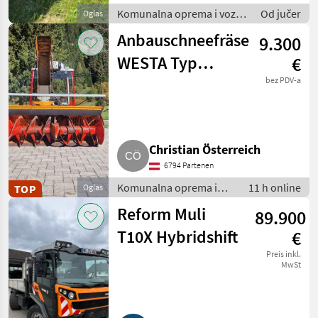
Komunalna oprema i vozila
Od jučer
Oglas
/ Komunalna vozila
Anbauschneefräse
9.300
WESTA Typ
€
6570/2000, Bj.
bez PDV-a
2010
Christian Österreich
6794 Partenen
Komunalna oprema i
11 h online
TOP
Oglas
vozila / Zimska oprema
Reform Muli
89.900
T10X Hybridshift
€
Preis inkl.
MwSt