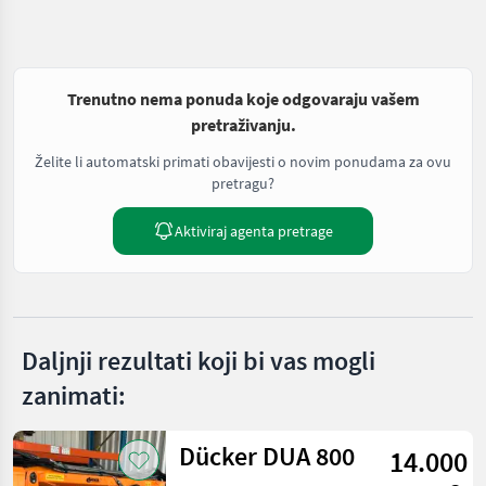
Trenutno nema ponuda koje odgovaraju vašem
pretraživanju.
Želite li automatski primati obavijesti o novim ponudama za ovu
pretragu?
Aktiviraj agenta pretrage
Daljnji rezultati koji bi vas mogli
zanimati:
Dücker DUA 800
14.000