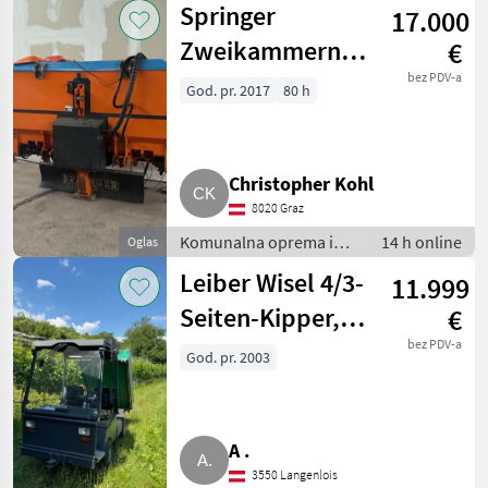
Springer
17.000
komunalna oprema
Zweikammernstreuer
€
SD
bez PDV-a
God. pr. 2017
80 h
Christopher Kohl
8020 Graz
Komunalna oprema i
14 h online
Oglas
vozila / Zimska oprema
Leiber Wisel 4/3-
11.999
Seiten-Kipper,
€
Hoflader,
bez PDV-a
God. pr. 2003
Kommunalfahrzeug
A .
3550 Langenlois