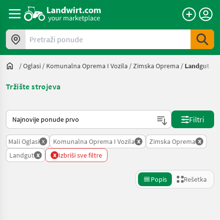
Pretraži ponude
/
Oglasi
/
Komunalna Oprema I Vozila
/
Zimska Oprema
/
Landgut
Tržište strojeva
Tako se sortira na Landwirt.com
Filtri
x
x
x
Mali Oglasi
Komunalna Oprema I Vozila
Zimska Oprema
x
x
Landgut
Izbriši sve filtre
Popis
Rešetka