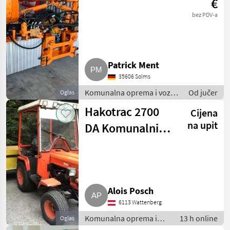
€
bez PDV-a
Patrick Ment
35606 Solms
Komunalna oprema i vozila
Od jučer
Oglas
/ Kosilice za nagibe
Hakotrac 2700
Cijena
na upit
DA Komunalni
traktor
Alois Posch
6113 Wattenberg
Komunalna oprema i
13 h online
Oglas
vozila / Ostala