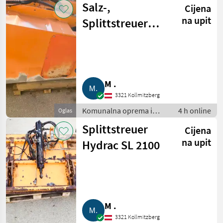
Salz-,
Cijena
nagibe
na upit
Splittstreuer
Hauer TS 215
M .
3321 Kollmitzberg
Komunalna oprema i
4 h online
Oglas
vozila / Rasipači za sol
Splittstreuer
Cijena
na upit
Hydrac SL 2100
M .
3321 Kollmitzberg