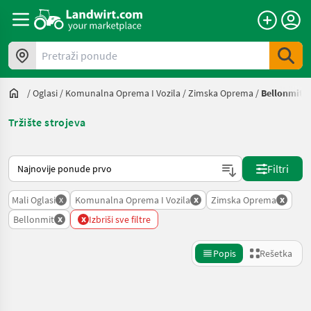
Pretraži ponude
/
Oglasi
/
Komunalna Oprema I Vozila
/
Zimska Oprema
/
Bellonmit
Tržište strojeva
Tako se sortira na Landwirt.com
Filtri
x
x
x
Mali Oglasi
Komunalna Oprema I Vozila
Zimska Oprema
x
x
Bellonmit
Izbriši sve filtre
Popis
Rešetka