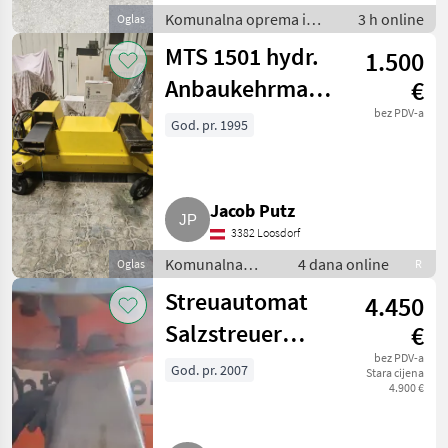
Komunalna oprema i
3 h online
Oglas
vozila / Rasipači za sol
MTS 1501 hydr.
1.500
Anbaukehrmaschine
€
für Stapler,
bez PDV-a
God. pr. 1995
Radlader
Jacob Putz
3382 Loosdorf
Komunalna
4 dana online
Oglas
R
oprema i vozila /
Streuautomat
4.450
Vozila za odvoz
smjeća
Salzstreuer
€
Gmeiner STA
bez PDV-a
God. pr. 2007
Stara cijena
4.900 €
2.000 TC