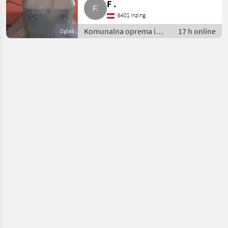
F .
6401 Inzing
Komunalna oprema i
17 h online
Oglas
vozila / Rasipači za sol