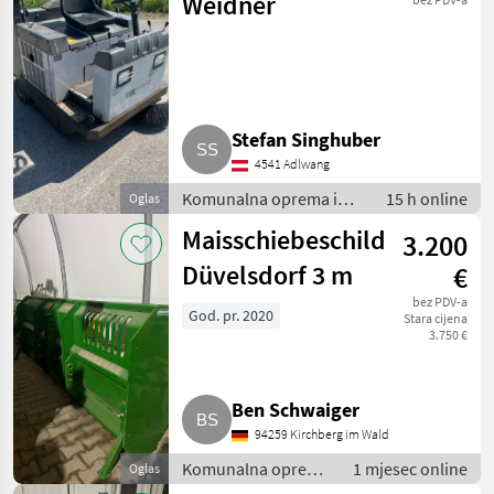
Weidner
Stefan Singhuber
4541 Adlwang
Komunalna oprema i
15 h online
Oglas
vozila / Vozila za odvoz
Maisschiebeschild
3.200
smjeća
Düvelsdorf 3 m
€
bez PDV-a
God. pr. 2020
Stara cijena
3.750 €
Ben Schwaiger
94259 Kirchberg im Wald
Komunalna oprema
1 mjesec online
Oglas
i vozila / Vozila za