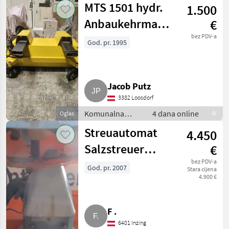
MTS 1501 hydr.
1.500
odvoz smjeća
Anbaukehrmaschine
€
für Stapler,
bez PDV-a
God. pr. 1995
Radlader
Jacob Putz
3382 Loosdorf
Komunalna
4 dana online
Oglas
R
oprema i vozila /
Streuautomat
4.450
Vozila za odvoz
smjeća
Salzstreuer
€
Gmeiner STA
bez PDV-a
God. pr. 2007
Stara cijena
4.900 €
2.000 TC
F .
6401 Inzing