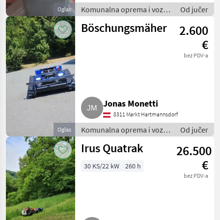
Komunalna oprema i vozila
Od jučer
Oglas
/ Rasipači za sol
Böschungsmäher
2.600
€
bez PDV-a
Jonas Monetti
8311 Markt Hartmannsdorf
Komunalna oprema i vozila
Od jučer
Oglas
/ Kosilice za nagibe
Irus Quatrak
26.500
€
30 KS/22 kW
260 h
bez PDV-a