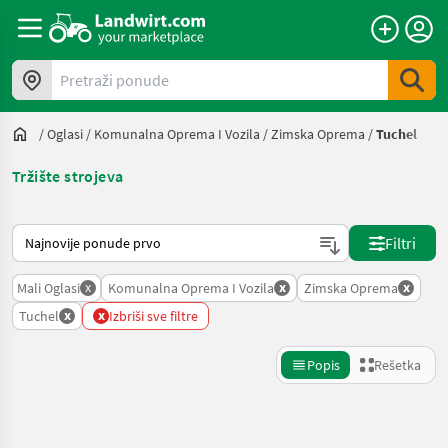
Pretraži ponude
/
Oglasi
/
Komunalna Oprema I Vozila
/
Zimska Oprema
/
Tuchel
Tržište strojeva
Tako se sortira na Landwirt.com
Filtri
x
x
x
Mali Oglasi
Komunalna Oprema I Vozila
Zimska Oprema
x
x
Tuchel
Izbriši sve filtre
Popis
Rešetka