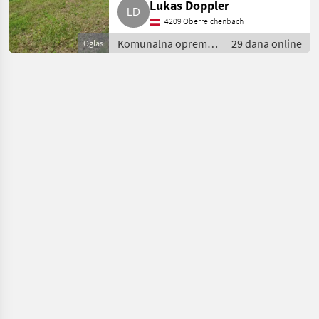
Lukas Doppler
4209 Oberreichenbach
Komunalna oprema i
29 dana online
Oglas
vozila / Kosilice za
nagibe