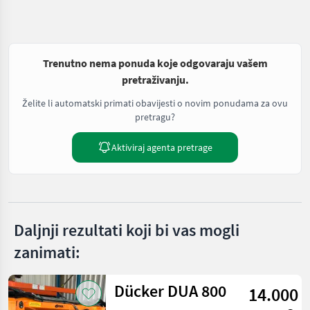
Trenutno nema ponuda koje odgovaraju vašem
pretraživanju.
Želite li automatski primati obavijesti o novim ponudama za ovu
pretragu?
Aktiviraj agenta pretrage
Daljnji rezultati koji bi vas mogli
zanimati:
Dücker DUA 800
14.000