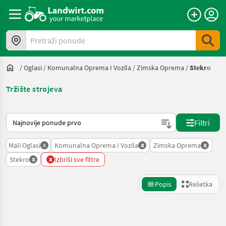
Pretraži ponude
/
Oglasi
/
Komunalna Oprema I Vozila
/
Zimska Oprema
/
Stekro
Tržište strojeva
Tako se sortira na Landwirt.com
Filtri
x
x
x
Mali Oglasi
Komunalna Oprema I Vozila
Zimska Oprema
x
x
Stekro
Izbriši sve filtre
Popis
Rešetka