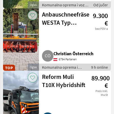
Komunalna oprema i vozila
Od jučer
Oglas
/ Komunalna vozila
Anbauschneefräse
9.300
WESTA Typ
€
6570/2000, Bj.
bez PDV-a
2010
Christian Österreich
6794 Partenen
Komunalna oprema i
9 h online
TOP
Oglas
vozila / Zimska oprema
Reform Muli
89.900
T10X Hybridshift
€
Preis inkl.
MwSt