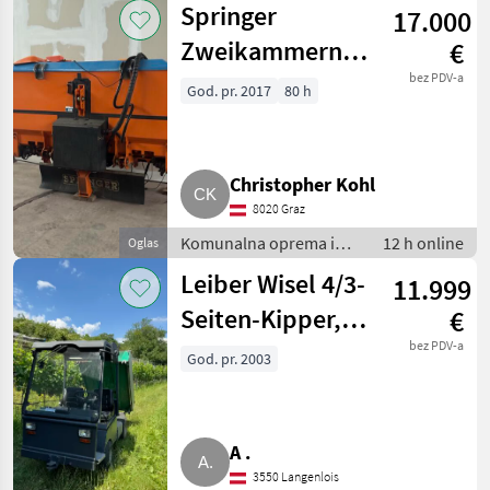
Springer
17.000
komunalna oprema
Zweikammernstreuer
€
SD
bez PDV-a
God. pr. 2017
80 h
Christopher Kohl
8020 Graz
Komunalna oprema i
12 h online
Oglas
vozila / Zimska oprema
Leiber Wisel 4/3-
11.999
Seiten-Kipper,
€
Hoflader,
bez PDV-a
God. pr. 2003
Kommunalfahrzeug
A .
3550 Langenlois