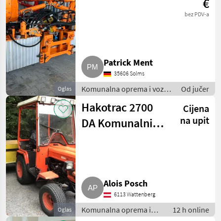
€
bez PDV-a
Patrick Ment
35606 Solms
Komunalna oprema i vozila
Od jučer
Oglas
/ Kosilice za nagibe
Hakotrac 2700
Cijena
na upit
DA Komunalni
traktor
Alois Posch
6113 Wattenberg
Komunalna oprema i
12 h online
Oglas
vozila / Ostala