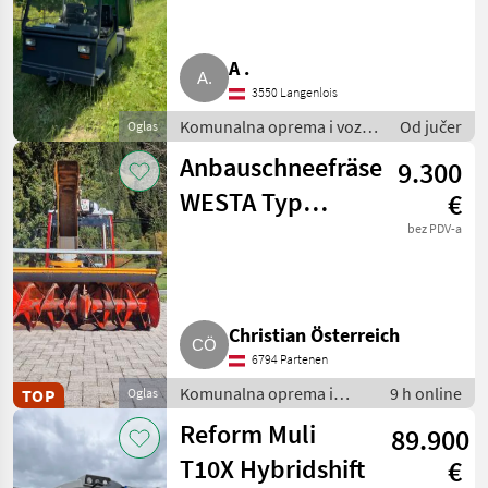
Kommunalfahrzeug
A .
3550 Langenlois
Komunalna oprema i vozila
Od jučer
Oglas
/ Komunalna vozila
Anbauschneefräse
9.300
WESTA Typ
€
6570/2000, Bj.
bez PDV-a
2010
Christian Österreich
6794 Partenen
Komunalna oprema i
9 h online
TOP
Oglas
vozila / Zimska oprema
Reform Muli
89.900
T10X Hybridshift
€