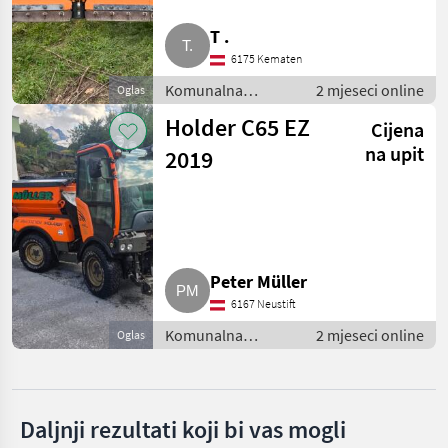
T .
Hauer
6175 Kematen
Hydrac
Komunalna
2 mjeseci online
Oglas
oprema i vozila /
Holder C65 EZ
Kahlbacher
Cijena
Zimska oprema
na upit
2019
Samasz
Pronar
Prikaži
sve
Peter Müller
(51)
6167 Neustift
MARKETPLACE
Komunalna
2 mjeseci online
Oglas
oprema i vozila /
Ponude
Mali
Zimska oprema
Marketplace
trgovaca
oglasi
Daljnji rezultati koji bi vas mogli