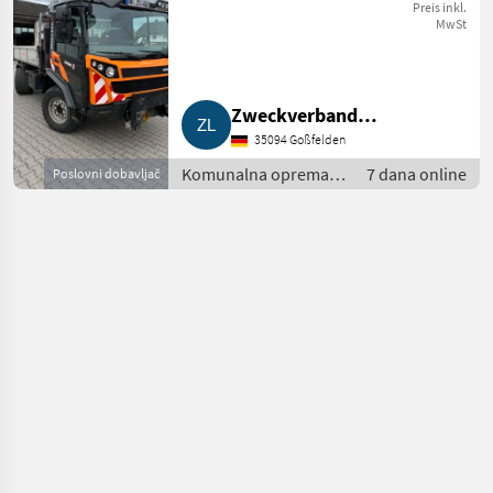
Preis inkl.
MwSt
Zweckverband
35094 Goßfelden
Kommunaler Bauhof
Komunalna oprema i
7 dana online
Lahntal-Wetter-Cölbe
Poslovni dobavljač
vozila / Ostala
komunalna oprema