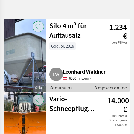
Precizirajte
pretragu
Silo 4 m³ für
1.234
Kategorija
Država
Filtri
5
2
Auftausalz
€
bez PDV-a
Prikaži 3
God. pr. 2019
TRENUTNA
Poništi
STAZA
rezultata
Općinska
tehnologija
Leonhard Waldner
Komunalna
Oprema I
6020 Innsbruck
Vozila
Komunalna
3 mjeseci online
Oglas
Zimska
oprema i vozila /
Oprema
Vario-
14.000
Zimska oprema
Sonstige
Schneepflug
€
ODABERITE
3,20 m WinTec
bez PDV-a
KATEGORIJU
Stara cijena
17.000 €
VX-320
Sonstige