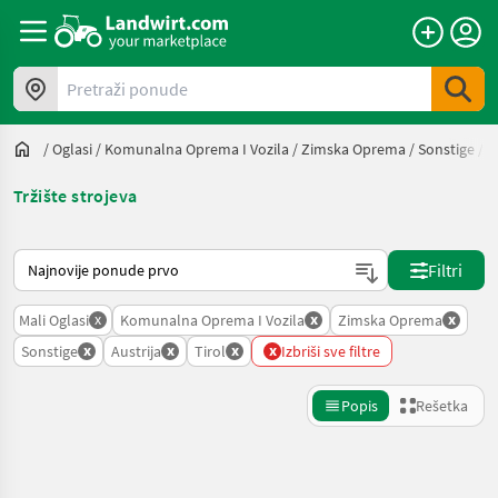
Pretraži ponude
/
Oglasi
/
Komunalna Oprema I Vozila
/
Zimska Oprema
/
Sonstige
/
A
Tržište strojeva
Tako se sortira na Landwirt.com
Filtri
x
x
x
Mali Oglasi
Komunalna Oprema I Vozila
Zimska Oprema
x
x
x
x
Sonstige
Austrija
Tirol
Izbriši sve filtre
Popis
Rešetka