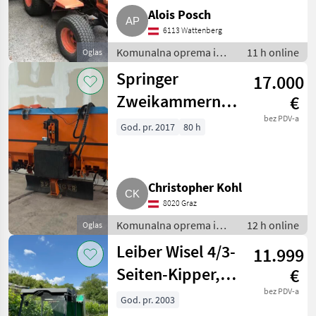
Alois Posch
6113 Wattenberg
Komunalna oprema i
11 h online
Oglas
vozila / Ostala
Springer
17.000
komunalna oprema
Zweikammernstreuer
€
SD
bez PDV-a
God. pr. 2017
80 h
Christopher Kohl
8020 Graz
Komunalna oprema i
12 h online
Oglas
vozila / Zimska oprema
Leiber Wisel 4/3-
11.999
Seiten-Kipper,
€
Hoflader,
bez PDV-a
God. pr. 2003