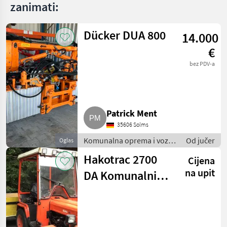
zanimati:
Dücker DUA 800
14.000
€
bez PDV-a
Patrick Ment
35606 Solms
Komunalna oprema i vozila
Od jučer
Oglas
/ Kosilice za nagibe
Hakotrac 2700
Cijena
na upit
DA Komunalni
traktor