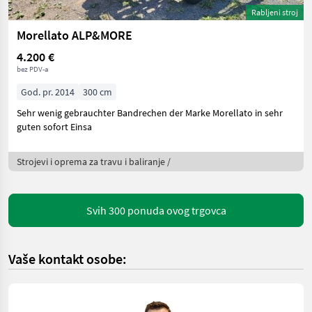
Rabljeni stroj
Morellato ALP&MORE
4.200 €
bez PDV-a
God. pr. 2014
300 cm
Sehr wenig gebrauchter Bandrechen der Marke Morellato in sehr
guten sofort Einsa
Strojevi i oprema za travu i baliranje /
Svih 300 ponuda ovog trgovca
Vaše kontakt osobe: