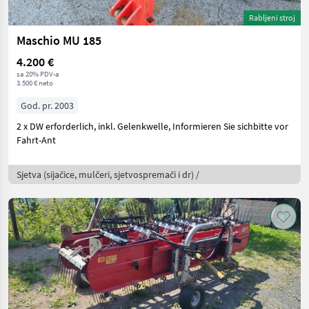
Rabljeni stroj
Maschio MU 185
4.200 €
sa 20% PDV-a
3.500 € neto
God. pr. 2003
2 x DW erforderlich, inkl. Gelenkwelle, Informieren Sie sichbitte vor
Fahrt-Ant
Sjetva (sijačice, mulčeri, sjetvospremači i dr) /