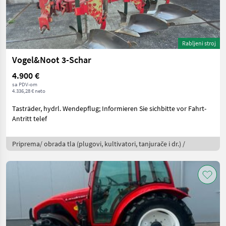
Rabljeni stroj
Vogel&Noot 3-Schar
4.900 €
sa PDV-om
4.336,28 € neto
Tasträder, hydrl. Wendepflug; Informieren Sie sichbitte vor Fahrt-
Antritt telef
Priprema/ obrada tla (plugovi, kultivatori, tanjurače i dr.) /