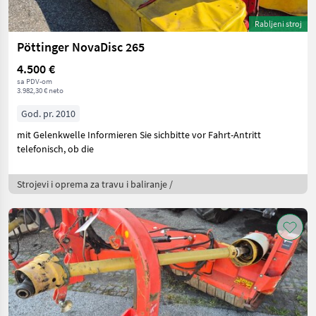
Rabljeni stroj
Pöttinger NovaDisc 265
4.500 €
sa PDV-om
3.982,30 € neto
God. pr. 2010
mit Gelenkwelle Informieren Sie sichbitte vor Fahrt-Antritt
telefonisch, ob die
Strojevi i oprema za travu i baliranje /