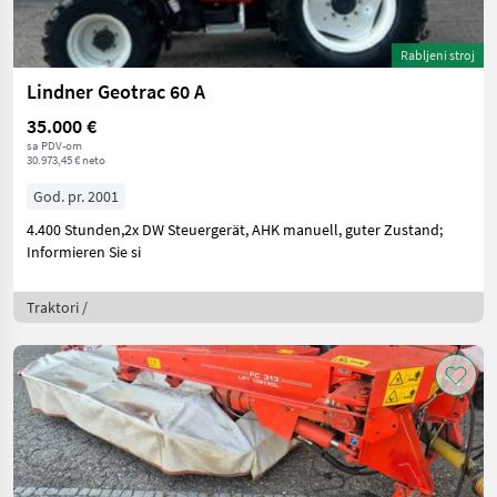
Rabljeni stroj
Lindner Geotrac 60 A
35.000 €
sa PDV-om
30.973,45 € neto
God. pr. 2001
4.400 Stunden,2x DW Steuergerät, AHK manuell, guter Zustand;
Informieren Sie si
Traktori /