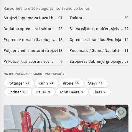
Raspoređeno u 10 kategorija · sortirano po količini
Strojevi i oprema za travu i baliranje
97
Traktori
39
Dodatna oprema za traktore
23
Sjetva (sijačice, mulčeri, sjetvospremači i dr)
22
Priprema/ obrada tla (plugovi, kultivatori, tanjurače i dr.)
18
Oprema za hranidbu životinja
14
Poljoprivredni motorni strojevi
13
Pneumatici/ Gume/ Naplatci
11
Prikolice i transportna vozila
9
Strojevi za đubrenje, gnojenje i navodnjavanje
8
NAJPOPULARNIJE MARKE PRODAVAČA
Pöttinger
Kuhn
Krone
Steyr
27
24
16
11
Lindner
Hauer
John Deere
Claas
10
9
9
7