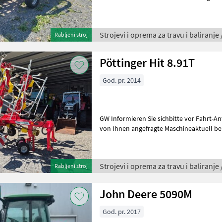
Arbeitsbreite von 300cm und ist
Strojevi i oprema za travu i baliranje 
Rabljeni stroj
Pöttinger Hit 8.91T
God. pr. 2014
GW Informieren Sie sichbitte vor Fahrt-Antritt telefonisch, ob die
von Ihnen angefragte Maschineaktuell bei
inserieren auch Maschinen, die s
Strojevi i oprema za travu i baliranje 
Rabljeni stroj
John Deere 5090M
God. pr. 2017