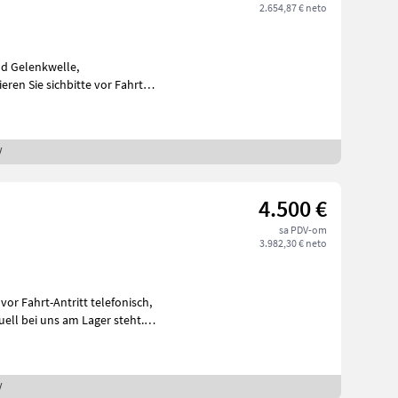
2.654,87 € neto
/
4.500 €
sa PDV-om
3.982,30 € neto
ell bei uns am Lager steht.
/