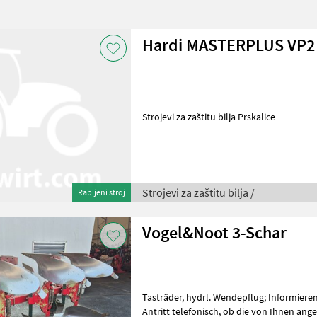
Hardi MASTERPLUS VP2
Strojevi za zaštitu bilja Prskalice
Strojevi za zaštitu bilja /
Rabljeni stroj
Vogel&Noot 3-Schar
Tasträder, hydrl. Wendepflug; Informieren Sie sichbitte vor Fahrt-
Antritt telefonisch, ob die von Ihnen angefragte Maschineaktuell bei