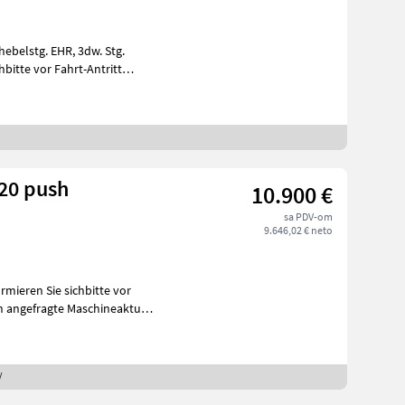
320 push
10.900 €
sa PDV-om
9.646,02 € neto
/