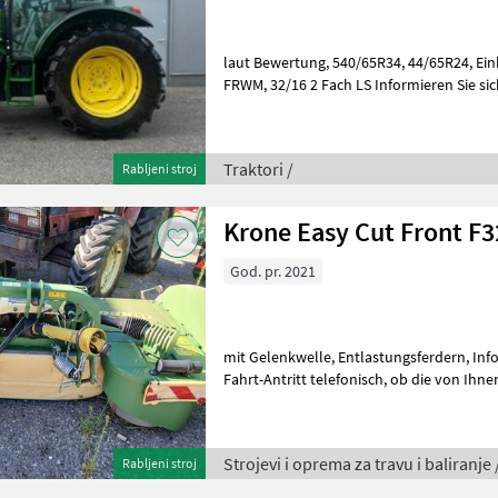
laut Bewertung, 540/65R34, 44/65R24, Einhebelstg. EHR, 3dw. Stg.
FRWM, 32/16 2 Fach LS Informieren Sie sichbitte vor Fahrt-Antritt
telefonisch, ob die von Ihnen ang
Traktori /
Rabljeni stroj
Krone Easy Cut Front F
God. pr. 2021
mit Gelenkwelle, Entlastungsferdern, Informieren Sie sichbitte vor
Fahrt-Antritt telefonisch, ob die von Ihnen angefragte Maschineaktuell
bei uns am Lager steht. Wi
Strojevi i oprema za travu i baliranje 
Rabljeni stroj