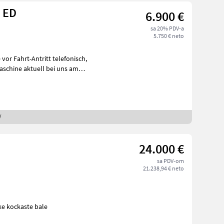
H ED
6.900 €
sa 20% PDV-a
5.750 € neto
schine aktuell bei uns am
/
24.000 €
sa PDV-om
21.238,94 € neto
rke kockaste bale