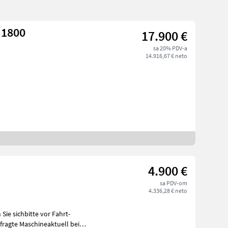
 1800
17.900 €
sa 20% PDV-a
14.916,67 € neto
4.900 €
sa PDV-om
4.336,28 € neto