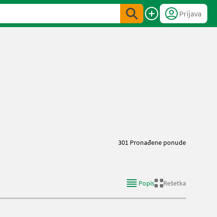
Prijava
301 Pronađene ponude
Popis
Rešetka