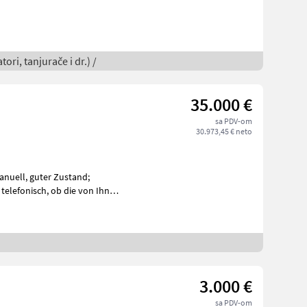
ori, tanjurače i dr.) /
35.000 €
sa PDV-om
30.973,45 € neto
 ob die von Ihnen
3.000 €
sa PDV-om