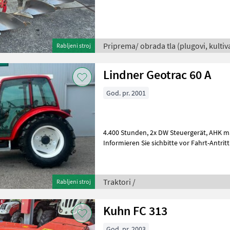
uns am Lager steht. Wir inser
Priprema/ obrada tla (plugovi, kultivat
Rabljeni stroj
Lindner Geotrac 60 A
God. pr. 2001
4.400 Stunden, 2x DW Steuergerät, AHK manuell, guter Zustand;
Informieren Sie sichbitte vor Fahrt-Antritt telefonisch,
angefragte Maschineaktuell be
Traktori /
Rabljeni stroj
Kuhn FC 313
God. pr. 2003