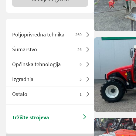
Poljoprivredna tehnika
260
Šumarstvo
26
Općinska tehnologija
9
Izgradnja
5
Ostalo
1
Tržište strojeva