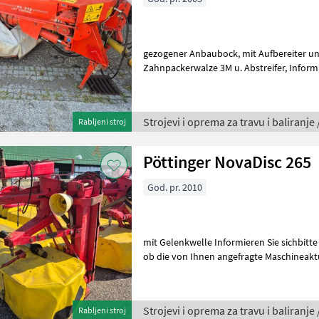
gezogener Anbaubock, mit Aufbereiter und Gelenkwelle,
Zahnpackerwalze 3M u. Abstreifer, Informieren Sie sichbitte vor Fahrt-
Antritt telefonisch, ob die von Ihnen an
Strojevi i oprema za travu i baliranje 
Rabljeni stroj
Pöttinger NovaDisc 265
God. pr. 2010
mit Gelenkwelle Informieren Sie sichbitte vor Fahrt-Antritt telefonisch,
ob die von Ihnen angefragte Maschineaktu
Wir inserieren auch Mas
Strojevi i oprema za travu i baliranje 
Rabljeni stroj