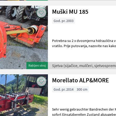
Muški MU 185
God. pr. 2003
Potrebna su 2 x dvosmjerna hidraulična ventila, uključujući
vratilo. Prije putovanja, nazovite nas kako biste provjerili je li stroj koji
vas zanima trenu
Sjetva (sijačice, mulčeri, sjetvosprema
Rabljeni stroj
Morellato ALP&MORE
God. pr. 2014
300 cm
Sehr wenig gebrauchter Bandrechen der M
sofort Einsatzbereiten Zustand abzugebe