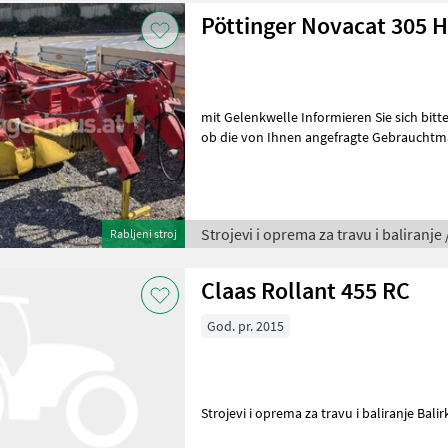
Pöttinger Novacat 305 
mit Gelenkwelle Informieren Sie sich bitte vor Fahrt-Antritt telefonisch,
ob die von Ihnen angefragte Gebrauchtma
am Lager steht. Wir inse
Strojevi i oprema za travu i baliranje 
Rabljeni stroj
Claas Rollant 455 RC
God. pr. 2015
Strojevi i oprema za travu i baliranje Bali