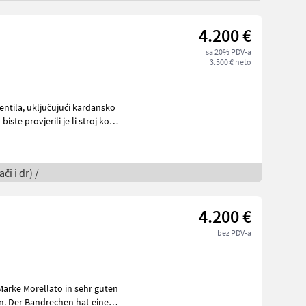
4.200 €
sa 20% PDV-a
3.500 € neto
 kardansko
či i dr) /
4.200 €
bez PDV-a
arke Morellato in sehr guten
n. Der Bandrechen hat eine