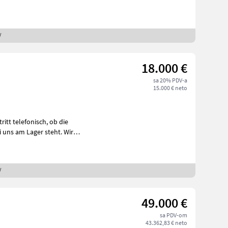
/
18.000 €
sa 20% PDV-a
15.000 € neto
 uns am Lager steht. Wir
/
49.000 €
sa PDV-om
43.362,83 € neto