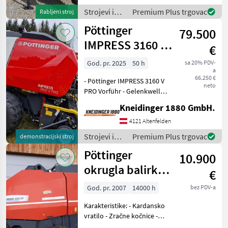
Obenanhängung mit starrer
Strojevi i
Premium Plus trgovac
Rabljeni stroj
Zugöse 40mm - ISOBUS
oprema za
Pöttinger
Profil
79.500
travu i
baliranje /
IMPRESS 3160 V
€
Pöttinger
PRO
God. pr. 2025
50 h
sa 20% PDV-
a
66.250 €
- Pöttinger IMPRESS 3160 V
neto
PRO Vorführ - Gelenkwelle -
Zweileitungsdruckluftbremse
Kneidinger 1880 GmbH.
- Achsspurweite 2170 mm -
Bereifung 620/40 R 22, 5
4121 Altenfelden
Flotation Pro - 40 km/h A
Strojevi i
Premium Plus trgovac
demonstracijski stroj
oprema za
Pöttinger
10.900
travu i
baliranje /
okrugla balirka
€
Pöttinger
Profi 6200
God. pr. 2007
14000 h
bez PDV-a
Karakteristike: - Kardansko
vratilo - Zračne kočnice -
Varijabilna komora za bale -