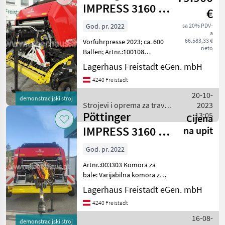
IMPRESS 3160 V
€
PRO
God. pr. 2022
sa 20% PDV-
a
66.583,33 €
Vorführpresse 2023; ca. 600
neto
Ballen; Artnr.:100108
Komora za bale: Varijabilna
Lagerhaus Freistadt eGen. mbH
komora za bale,
4240 Freistadt
Pneumatika, Mrežno
povezivanje bala Strojevi i
20-10-
demonstracijski stroj
oprema za travu i baliranj
Strojevi i oprema za travu i
2023
Pöttinger
baliranje / Pöttinger
13:05
Cijena
IMPRESS 3160 V
na upit
PRO
God. pr. 2022
Artnr.:003303 Komora za
bale: Varijabilna komora za
bale, Pneumatika, Mrežno
Lagerhaus Freistadt eGen. mbH
povezivanje bala, Potiskivač
4240 Freistadt
valjaka Strojevi i oprema za
travu i baliranje Rolo
16-08-
demonstracijski stroj