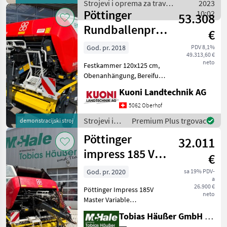
balirke (p
Strojevi i oprema za travu i
2023
Pöttinger
baliranje / Pöttinger
10:02
53.308
Rundballenpresse
€
IMPRESS F 125
God. pr. 2018
PDV 8,1%
49.313,60 €
PRO
neto
Festkammer 120x125 cm,
Obenanhängung, Bereifung
500/60 R22.5, Pendel
Kuoni Landtechnik AG
Pickup, Liftup Rotor mit 32
Messerschneidwerk, Easy
5062 Oberhof
Move, Niederrollenhalter,
Strojevi i
Premium Plus trgovac
demonstracijski stroj
Power Control Bedi
oprema za
Pöttinger
32.011
travu i
baliranje /
impress 185 V
€
Pöttinger
Master
God. pr. 2020
sa 19% PDV-
a
26.900 €
Pöttinger Impress 185V
neto
Master Variable
Riemenpresse Bj.2020 S/N:
Tobias Häußer GmbH & Co. KG
VBP00045004001 008 Typ