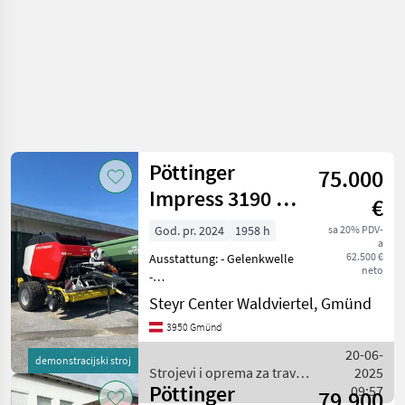
Pöttinger
75.000
Impress 3190 V
€
Pro
God. pr. 2024
1958 h
sa 20% PDV-
a
62.500 €
Ausstattung: - Gelenkwelle
neto
-
Zweileitungsdruckluftbremse
Steyr Center Waldviertel, Gmünd
- 620/40 R 22, 5 -
3950 Gmünd
Ausführung 40km/h -
Obenanhängung mit starrer
20-06-
demonstracijski stroj
Zugöse - EXPERT 75 ISOBUS
Strojevi i oprema za travu i
2025
Terminal I
Pöttinger
baliranje / Pöttinger
09:57
79.900