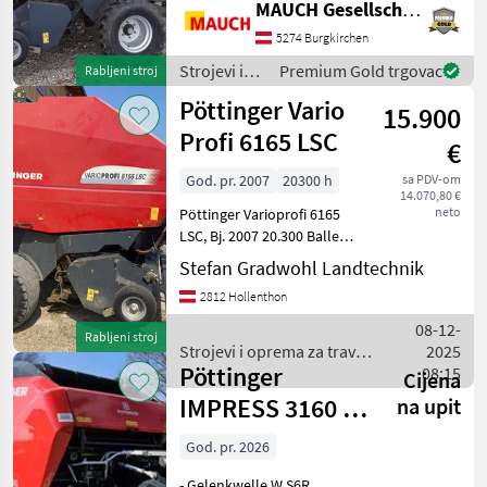
MAUCH Gesellschaft m.b.H. & Co.KG
Prihvatnik - Rezna jedinica -
Centralno podmazivanje -
5274 Burgkirchen
Rasvjeta - Omatanje mrežo
Strojevi i
Premium Gold trgovac
Rabljeni stroj
oprema za
Pöttinger Vario
15.900
travu i
baliranje /
Profi 6165 LSC
€
Pöttinger
God. pr. 2007
20300 h
sa PDV-om
14.070,80 €
neto
Pöttinger Varioprofi 6165
LSC, Bj. 2007 20.300 Ballen
25 Messer Schneidwerk 2.
Stefan Gradwohl Landtechnik
Messergarnitur Blindmesser
2812 Hollenthon
Druckluftanlage
Netzbindung
08-12-
Rabljeni stroj
Weichkerneinrichtung Ce
Strojevi i oprema za travu i
2025
Pöttinger
baliranje / Pöttinger
08:15
Cijena
IMPRESS 3160 V
na upit
PRO
God. pr. 2026
- Gelenkwelle W S6R,