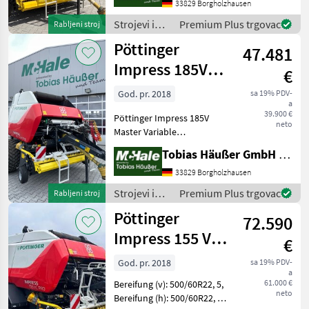
8330 Ballenstand: 19850 -
33829 Borgholzhausen
16 Messer Schneidwerk -
Strojevi i
Premium Plus trgovac
Rabljeni stroj
Messerschublade - Pick-U
oprema za
Pöttinger
47.481
travu i
baliranje /
Impress 185V
€
Pöttinger
Master
God. pr. 2018
sa 19% PDV-
a
39.900 €
Pöttinger Impress 185V
neto
Master Variable
Riemenpresse Bj.2018 S/N:
Tobias Häußer GmbH & Co. KG
VBP00045004000 314 Typ
8330 Ballenstand: 4640 - 16
33829 Borgholzhausen
Messer Schneidwerk -
Strojevi i
Premium Plus trgovac
Rabljeni stroj
Messerschublade - gesteue
oprema za
Pöttinger
72.590
travu i
baliranje /
Impress 155 V
€
Pöttinger
Pro
God. pr. 2018
sa 19% PDV-
a
61.000 €
Bereifung (v): 500/60R22, 5,
neto
Bereifung (h): 500/60R22, 5,