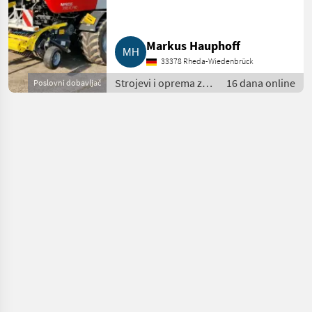
Markus Hauphoff
33378 Rheda-Wiedenbrück
Strojevi i oprema za
16 dana online
Poslovni dobavljač
travu i baliranje /
Rolo balirke (preše
za okrugle bale)