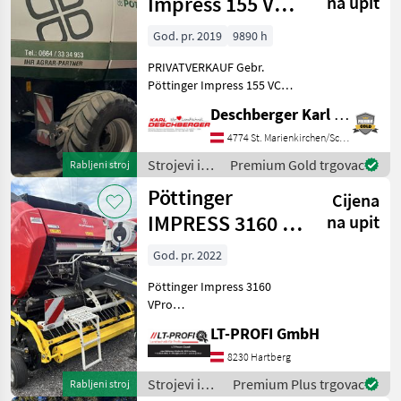
Impress 155 VC
na upit
Pöttinger
Pro
God. pr. 2019
9890 h
PRIVATVERKAUF Gebr.
Impress
Pöttinger Impress 155 VC
155 V
Pro
Pro Rundballenpresse.
Deschberger Karl Landtechnik GesmbH & Co KG
Baujahr: 2019, mit 32 Twin-
IMPRESS
Messern, Isobus, Load-
4774 St. Marienkirchen/Schärding
3160 V
PRO
Sensing und
Strojevi i
Premium Gold trgovac
Rabljeni stroj
Zentrallagerschmierung.
oprema za
Pöttinger
Messerbalk
MARKETPLACE
Cijena
travu i
baliranje /
IMPRESS 3160 V
na upit
Ponude
Mali
Marketplace
Pöttinger
trgovaca
PRO
oglasi
God. pr. 2022
Pöttinger Impress 3160
VPro
==Vermittlungsverkauf== -
LT-PROFI GmbH
Bereifung 620/40 R22, 5
Flotation Pro -40 km/h
8230 Hartberg
Ausführung -
Strojevi i
Premium Plus trgovac
Rabljeni stroj
Feuchtigkeitssensor für