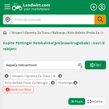
Pretraži ponude
/
Strojevi I Oprema Za Travu I Baliranje
/
Rolo Balirke (preše Za Okrug
Kupite Pöttinger Rolobalirke(prešezaokruglebale) - novi ili
rabljeni
Tako se sortira na Landwirt.com
Filtri
x
x
Strojevi I Oprema Za Travu I Baliranje
x
x
Rolo Balirke Prese Za Okrugle Bale
Poettinger
x
Izbriši sve filtre
Popis
Rešetka