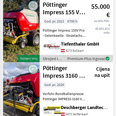
oprema za
Pöttinger
Trockengut -Load Sens
55.000
travu i
baliranje /
Impress 155 V
€
Pöttinger
Pro
God. pr. 2021
6700 h
sa 20% PDV-
a
45.833,33 €
Pöttinger Impress 155V Pro
neto
- Gelenkwelle - Einzelachse
-
Tiefenthaler GmbH
Zweileitungsdruckluftbremse
- Achsspurweite 2170 mm
5273 Roßbach
Einzelachse - 520/55 R 22, 5
Strojevi i
Premium Plus trgovac
Rabljeni stroj
Flotation Trac - Obe
oprema za
Pöttinger
Cijena
travu i
baliranje /
Impress 3160 V
na upit
Pöttinger
PRO
God. pr. 2026
Vorführ-Rundballenpresse
Pöttinger IMPRESS 3160 V
PRO -
Deschberger Landtechnik GmbH
Zweileitungsdruckluftbremse
- Ausführung 40 km/h -
4973 Senftenbach