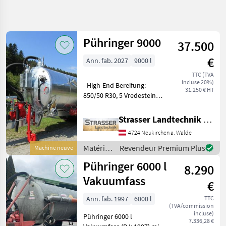
Affiner la
recherche
Pühringer 9000
37.500
Catégorie
Pays
Filtres
4
€
Ann. fab. 2027
9000 l
Afficher
TTC (TVA
CHEMIN
Réinitialiser
7
incluse 20%)
- High-End Bereifung:
ACTUEL
31.250 € HT
résultats
850/50 R30, 5 Vredestein
matériel
Flotation Trac -
agricole
Talfahrtausbringung
Strasser Landtechnik GmbH
Materiels De
mechanisch - Radabweiser
Fertilisation
4724 Neukirchen a. Walde
und Warntafeln für
Et Irrigation
Typisierung mit Überbreite
Matériels
Revendeur Premium Plus
Machine neuve
Tonnes
- MEC II
de
A Lisier
Pühringer 6000 l
8.290
fertilisation
Puehringer
et
Vakuumfass
€
irrigation
CHOISIR
/
Ann. fab. 1997
6000 l
TTC
UNE
(TVA/commission
Pühringer
CATÉGORIE
incluse)
Pühringer 6000 l
7.336,28 €