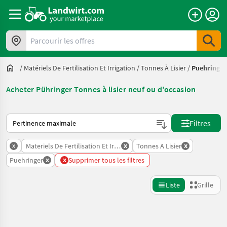
Parcourir les offres
/
Matériels De Fertilisation Et Irrigation
/
Tonnes À Lisier
/
Puehringer
Acheter Pühringer Tonnes à lisier neuf ou d’occasion
Voici comment les annonces sont triées sur Landwirt.com
Filtres
x
x
x
Materiels De Fertilisation Et Irrigation
Tonnes A Lisier
x
x
Puehringer
Supprimer tous les filtres
Liste
Grille