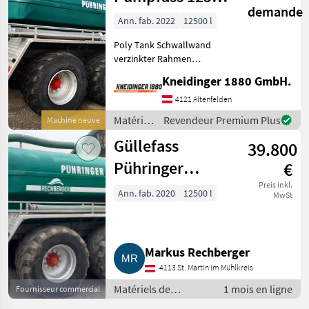
irrigation
demande
Liter
/
Ann. fab. 2022
12500 l
Pühringer
Poly Tank Schwallwand
verzinkter Rahmen
Nachlauflenkachse
Kneidinger 1880 GmbH.
hydraulisch Sperrbar 6 Zoll
Schnellkuppler links 25
4121 Altenfelden
km/h Typenschein
Matériels
Revendeur Premium Plus
Machine neuve
Druckluftbremse mit ALB
de
Regler
Güllefass
39.800
fertilisation
et
Pühringer
€
irrigation
Pumpfass
Preis inkl.
/
Ann. fab. 2020
12500 l
MwSt
Pühringer
Markus Rechberger
4113 St. Martin im Mühlkreis
Matériels de
1 mois en ligne
Fournisseur commercial
fertilisation et