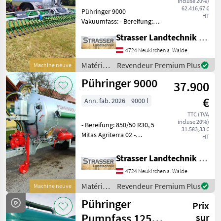
incluse 20%)
Pühringer
62.416,67 €
Pühringer 9000
9000
HT
Vakuumfass: - Bereifung:
850/50 R30, 5 - MEC II 11.000
MARKETPLACE
Strasser Landtechnik GmbH
Kompressor - hydraulische
Knickdeichsel mit
4724 Neukirchen a. Walde
Offres des
Petites
Marketplace
Deichseldämpfer -
distributeurs
annonces
Matériels
Revendeur Premium Plus
Machine neuve
Stahlsiphon, große
de
Pühringer 9000
Ausführung
37.900
fertilisation
et
€
Ann. fab. 2026
9000 l
irrigation
/
TTC (TVA
incluse 20%)
Pühringer
- Bereifung: 850/50 R30, 5
31.583,33 €
Mitas Agriterra 02 -
HT
Radabweiser und
Warntafeln für Typisierung
Strasser Landtechnik GmbH
mit Überbreite - MEC II
4724 Neukirchen a. Walde
11.000 Kompressor -
Talfahrtausbringung -
Matériels
Revendeur Premium Plus
Machine neuve
Vorbe
de
Pühringer
Prix
fertilisation
et
Pumpfass 12500
sur