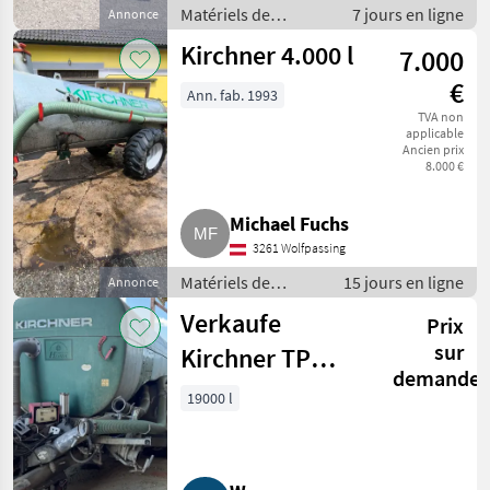
Matériels de
7 jours en ligne
Annonce
fertilisation et
Kirchner 4.000 l
7.000
irrigation / Tonnes à
lisier
€
Ann. fab. 1993
TVA non
applicable
Ancien prix
8.000 €
Michael Fuchs
3261 Wolfpassing
Matériels de
15 jours en ligne
Annonce
fertilisation et
Verkaufe
Prix
irrigation / Tonnes
à lisier
sur
Kirchner TP
demande
19000 Güllefass
19000 l
mit
Schleppschlauch