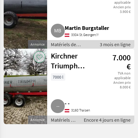
applicable
Ancien prix
3.900 €
Martin Burgstaller
3304 St.Georgen/Y
Matériels de
3 mois en ligne
Annonce
fertilisation et
Kirchner
7.000
irrigation / Tonnes à
lisier
Triumph
€
Güllefass
TVA non
7000 l
applicable
Ancien prix
8.000 €
- -
3160 Traisen
Matériels de
Encore 4 jours en ligne
Annonce
fertilisation
et irrigation /