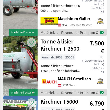
(TVA/commission
incluse)
Tonne à lisier Kirchner de 6
9.725,66 €
000 L - disponible
HT
immédiatement - Année de
Maschinen Gailer GmbH
fabrication : 2004 - 6 000
litres - cuve galvanisée -
9640 Kötschach-Mauthen
Équipée de pneus 550/60-
Matériels
Revendeur Premium Or
Machine d’occasion
22, 5 Trellebo
de
Tonne à lisier
7.500
fertilisation
et
Kirchner T 2500
€
irrigation
/ Kirchner
Ann. fab. 2008
2500 l
TTC
(TVA/commission
incluse)
Tonne à lisier Kirchner
6.637,17 €
T2500, année de fabrication
HT
2008, 2 500 l La tonne à
MAUCH Gesellschaft m.b.H. & Co.KG, Eben
lisier est en stock à Eben im
Pongau. Je me ferai un
5531 Eben
plaisir de vous présenter
Matériels
Revendeur Premium Or
Machine d’occasion
cett
de
Kirchner T5000
6.790
fertilisation
et