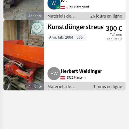
W .
8151 Hitzendorf
Matériels de
26 jours en ligne
Annonce
fertilisation et
Kunstdüngerstreuer
300 €
irrigation / Tonnes
à lisier
TVA non
Ann. fab. 2004
500 l
applicable
Herbert Weidinger
3512 Mautern
Matériels de
1 mois en ligne
Annonce
fertilisation et
irrigation / Tonnes à
lisier