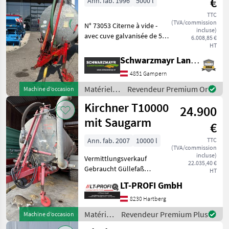
€
Ann. fab. 1996
5000 l
irrigation
/ Kirchner
TTC
(TVA/commission
N° 73053 Citerne à vide -
incluse)
avec cuve galvanisée de 5
6.008,85 €
000 litres - avec
HT
compresseur Hertell 6500 -
Schwarzmayr Landtechnik GmbH - Gampern
avec raccord d'aspiration
4851 Gampern
de 6" à l'arrière gauche -
avec racc
Matériels
Revendeur Premium Or
Machine d’occasion
de
Kirchner T10000
24.900
fertilisation
et
mit Saugarm
€
irrigation
/ Kirchner
Ann. fab. 2007
10000 l
TTC
(TVA/commission
incluse)
Vermittlungsverkauf
22.035,40 €
Gebraucht Güllefaß
HT
Kirchner T10000 mit
LT-PROFI GmbH
Saugarm Tandembereifung
560/60R22, 5" Breitverteiler
8230 Hartberg
Druckluftbremsanlage und
Matériels
Revendeur Premium Plus
Machine d’occasion
vieles mehr....
de