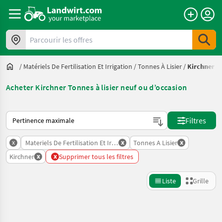
Parcourir les offres
/
Matériels De Fertilisation Et Irrigation
/
Tonnes À Lisier
/
Kirchner
Acheter Kirchner Tonnes à lisier neuf ou d’occasion
Voici comment les annonces sont triées sur Landwirt.com
Filtres
x
x
x
Materiels De Fertilisation Et Irrigation
Tonnes A Lisier
x
x
Kirchner
Supprimer tous les filtres
Liste
Grille