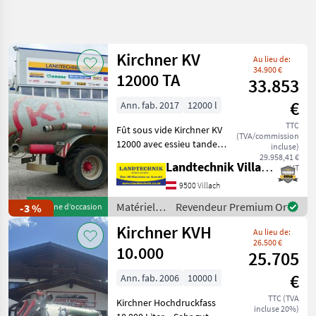
Affiner la
recherche
Kirchner KV
Au lieu de:
Catégorie
Pays
Filtres
4
34.900 €
12000 TA
33.853
Afficher
€
Ann. fab. 2017
12000 l
CHEMIN
Réinitialiser
15
ACTUEL
TTC
résultats
Fût sous vide Kirchner KV
(TVA/commission
matériel
12000 avec essieu tandem,
incluse)
agricole
essieu directeur
29.958,41 €
Landtechnik Villach GmbH
HT
Materiels De
hydraulique suiveur,
Fertilisation
pneumatiques : 600/55R26,
9500 Villach
Et Irrigation
5, tuyau d'aspiration,
Matériels
Revendeur Premium Or
-3 %
Machine d’occasion
Tonnes
distributeur Möscha, arbre
de
A Lisier
Kirchner KVH
Au lieu de:
fertilisation
Kirchner
26.500 €
et
10.000
25.705
irrigation
CHOISIR
€
/ Kirchner
Ann. fab. 2006
10000 l
UNE
CATÉGORIE
TTC (TVA
Kirchner Hochdruckfass
incluse 20%)