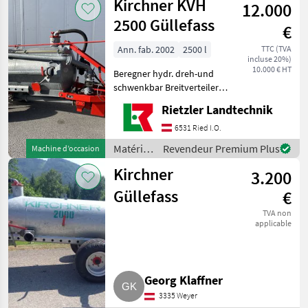
Kirchner KVH
12.000
fertilisation
et
2500 Güllefass
€
irrigation
/
Ann. fab. 2002
2500 l
TTC (TVA
incluse 20%)
Kirchner
10.000 € HT
Beregner hydr. dreh-und
schwenkbar Breitverteiler
Saugschlauch und
Rietzler Landtechnik
Saugrohr
Weitwinkelgelenkwelle
6531 Ried I.O.
Ligne d’aspiration,
Matériels
Revendeur Premium Plus
Machine d’occasion
Distributeur de largeur
de
Matériels de fertili
Kirchner
3.200
fertilisation
et
Güllefass
€
irrigation
TVA non
/
applicable
Kirchner
Georg Klaffner
3335 Weyer