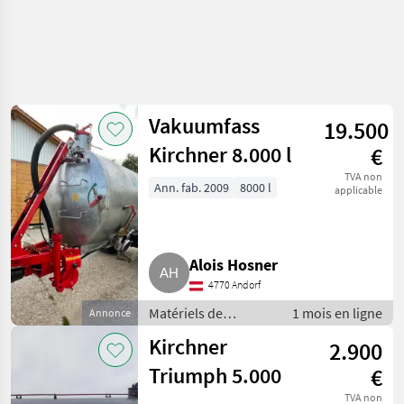
Vakuumfass
19.500
Kirchner 8.000 l
€
TVA non
Ann. fab. 2009
8000 l
applicable
Alois Hosner
4770 Andorf
Matériels de
1 mois en ligne
Annonce
fertilisation et
Kirchner
2.900
irrigation / Tonnes à
lisier
Triumph 5.000
€
TVA non