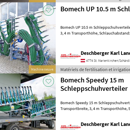
Bomech UP 10.5 m Schl
Bomech UP 10.5 m Schleppschuhverteiler
3, 4 m Transporthöhe, Schlauchabstand: 25 cm, 42 Schlauchabgänge,
Exaktverteiler mit Fremdkörperabs
Deschberger Karl La
4774 St. Marienkirchen/Schärd
Matériels de fertilisation et irrigat
Machine neuve
Bomech Speedy 15 m
Schleppschuhverteiler
Bomech Speedy 15 m Schleppschuhvertei
Transportbreite, 3, 4 m Transporthöhe, Schlauchabstand 25 cm, 60
Schlauchabgänge, 2 Exaktverteile
Deschberger Karl La