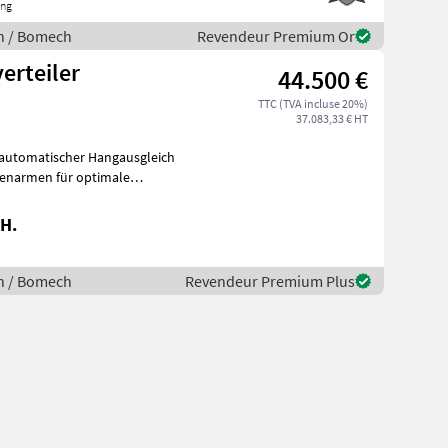
ing
ion / Bomech
Revendeur Premium Or
rteiler
44.500 €
TTC (TVA incluse 20%)
37.083,33 € HT
 automatischer Hangausgleich
tenarmen für optimale
H.
ion / Bomech
Revendeur Premium Plus