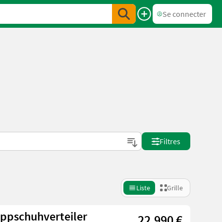
Se connecter
Filtres
Liste
Grille
ppschuhverteiler
22.990 €