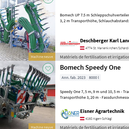
Bomech UP 7.5 m Schleppschuhverteiler 
3, 2 m Transporthöhe, Schlauchabstand: 25 cm, 30 Schlauchabgänge,
Exaktverteiler mit Fremdkörperabsc
Deschberger Karl La
4774 St. Marienkirchen/Schärd
Matériels de fertilisation et irrigat
Machine neuve
Bomech Speedy One
Ann. fab. 2023
8000 l
Speedy One 7, 5 m, 9 m und 10, 5 m - Transportbreite 2, 55 m -
Transporthöhe 3, 20 m - Fassdurchmesser max. 2, 0 m - Geringes
Eigengewicht (ab 850 kg) - Alle Hydr
Eisner Agrartechnik
4160 Aigen-Schlägl
Matériels de fertilisation et irrigat
Machine neuve