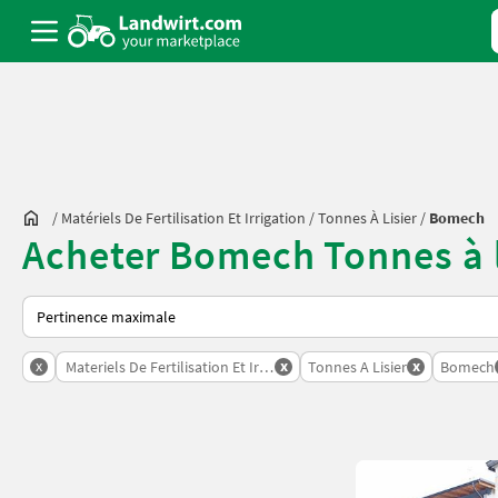
/
Matériels De Fertilisation Et Irrigation
/
Tonnes À Lisier
/
Bomech
Acheter Bomech Tonnes à l
Voici comment les annonces sont triées sur Landwirt.com
x
x
x
Materiels De Fertilisation Et Irrigation
Tonnes A Lisier
Bomech