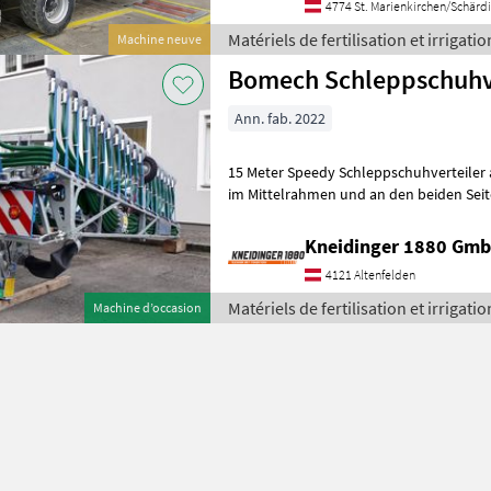
4774 St. Marienkirchen/Schärd
Matériels de fertilisation et irrigat
Machine neuve
Bomech Schleppschuhve
Ann. fab. 2022
15 Meter Speedy Schleppschuhverteiler
im Mittelrahmen und an den beiden Sei
Bodenanpassung Alle Hydraulikzylinder
Kneidinger 1880 Gmb
4121 Altenfelden
Matériels de fertilisation et irrigat
Machine d’occasion