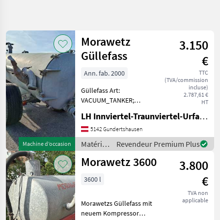
Affiner la
recherche
Morawetz
3.150
Catégorie
Pays
Filtres
4
Güllefass
€
Afficher
Ann. fab. 2000
TTC
CHEMIN
Réinitialiser
4
(TVA/commission
ACTUEL
incluse)
résultats
Güllefass Art:
2.787,61 €
matériel
VACUUM_TANKER;
HT
agricole
Klassifizierung:
LH Innviertel-Traunviertel-Urfahr eGen, Gundertshausen
Materiels De
Gebrauchtmaschine;
Fertilisation
Tankinhalt (Liter): 5000;
5142 Gundertshausen
Et Irrigation
Weitere
Matériels
Revendeur Premium Plus
Machine d’occasion
Tonnes
Maschinenmerkmale:
de
A Lisier
Morawetz 3600
Standort Gundertshausen
3.800
fertilisation
Saugarm hydraulisch Ve
Morawetz
et
€
3600 l
irrigation
CHOISIR
/
TVA non
UNE
applicable
Morawetz
Morawetzs Güllefass mit
CATÉGORIE
neuem Kompressor