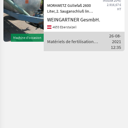
incluse 20%)
Morawetz
2.916,67 €
MORAWETZ Güllefaß 2600
HT
Liter, 2. Sauganschluß links
vorne, komplett mit
WEINGARTNER GesmbH.
Saugleitung,
4653 Eberstalzell
Verlängerungen und
Verteiler. >>> Standort -
26-08-
Machine d’occasion
Filiale in 4644 Scharnstein,
Matériels de fertilisation et
2021
Kalk
irrigation / Morawetz
12:35