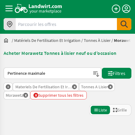
Parcourir les offres
/
Matériels De Fertilisation Et Irrigation
/
Tonnes À Lisier
/
Morawetz
Acheter Morawetz Tonnes à lisier neuf ou d’occasion
Voici comment les annonces sont triées sur Landwirt.com
Filtres
x
x
x
Materiels De Fertilisation Et Irrigation
Tonnes A Lisier
x
x
Morawetz
Supprimer tous les filtres
Liste
Grille