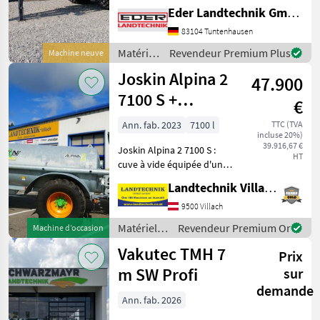
Exzenterschneckenpumpe
Eder Landtechnik GmbH
Behälter: 8.000 ltr. GFK-
83104 Tuntenhausen
Tank - Unterlegkeile -
Dreikammerleuchten -
Matériels
Revendeur Premium Plus
Machine neuve
Schie
de
Joskin Alpina 2
47.900
fertilisation
et
7100 S +
€
irrigation
épandeur à
/ Oehler
Ann. fab. 2023
7100 l
TTC (TVA
incluse 20%)
patins de 7,5 m
39.916,67 €
Joskin Alpina 2 7100 S :
HT
cuve à vide équipée d'une
pompe MEC 8000 avec
Landtechnik Villach GmbH
Pendislide Basic, épandeur
à patins d'une largeur de
9500 Villach
travail de 7, 5 m, système
Matériels
Revendeur Premium Or
Machine d’occasion
de relevage hyd
de
Vakutec TMH 7
Prix
fertilisation
et
m SW Profi
sur
irrigation
demande
/ Joskin
Ann. fab. 2026