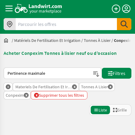
Parcourir les offres
/
Matériels De Fertilisation Et Irrigation
/
Tonnes À Lisier
/
Conpexim
Acheter Conpexim Tonnes à lisier neuf ou d’occasion
Voici comment les annonces sont triées sur Landwirt.com
Filtres
x
x
x
Materiels De Fertilisation Et Irrigation
Tonnes A Lisier
x
x
Conpexim
Supprimer tous les filtres
Liste
Grille