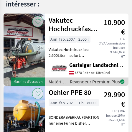
Conpexim
intéresser :
Vakutec
10.900
Hochdruckfass
€
2600 Liter
Ann. fab. 2007
2500 l
TTC
(TVA/commission
incluse)
Vakutec Hochdruckfass
9.646,02 €
2.600Liter – sofort
HT
einsatzbereit Zum Verkauf
Gasteiger Landtechnik GmbH
steht ein Vakutec
Hochdruckfass mit 2.500
6370 Reith bei Kitzbühel
Litern Fassungsvermögen,
Matériels
Revendeur Premium Plus
Machine d’occasion
Baujahr 2007 Das Fass wu
de
Oehler PPE 80
29.990
fertilisation
et
€
Ann. fab. 2021
1 h
8000 l
irrigation
/
TTC (TVA
incluse 19%)
Vakutec
SONDERABVERKAUFSAKTION
25.201,68 €
nur eine Fuhre bisher
HT
gefahren Baujahr 2021