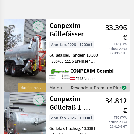
Affiner la
recherche
Conpexim
33.396
Catégorie
Pays
Filtres
4
Güllefässer
€
Afficher
Ann. fab. 2026
12000 l
TTC (TVA
CHEMIN
Réinitialiser
3
incluse 20%)
ACTUEL
27.830 € HT
résultats
Güllefässer, Tandem 10.000
matériel
l 385/65R22, 5 Bremsen
agricole
400*80 mm € 30.960 12.000
CONPEXIM GesmbH
Materiels De
l 385/65R22, 5 Bremsen
Fertilisation
400*80 mm € 33.396 14.000
7143 Apetlon
Et Irrigation
l 385/65R22, 5 Bremsen
Matériels
Revendeur Premium Plus
Machine neuve
Tonnes
400*80 mm
de
A Lisier
Conpexim
34.812
fertilisation
Conpexim
et
Güllefaß 1-
€
irrigation
achsig, 12.000 l
CHOISIR
/
Ann. fab. 2026
10000 l
TTC (TVA
UNE
incluse 20%)
Inhalt
Conpexim
CATÉGORIE
29.010 € HT
Güllefaß 1-achsig, 10.000 l