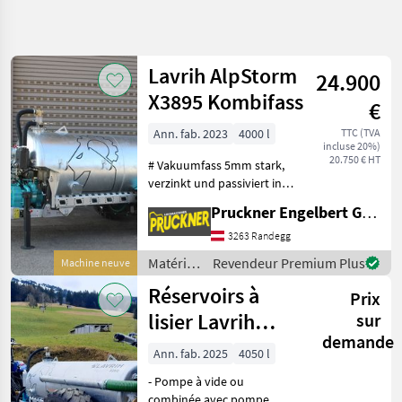
Affiner la
recherche
Lavrih AlpStorm
24.900
Catégorie
Pays
Filtres
4
X3895 Kombifass
€
Afficher
Ann. fab. 2023
4000 l
TTC (TVA
CHEMIN
Réinitialiser
3
incluse 20%)
ACTUEL
20.750 € HT
résultats
# Vakuumfass 5mm stark,
matériel
verzinkt und passiviert in
agricole
Österreich # MEC 4000
Pruckner Engelbert GmbH
Materiels De
Pumpe mit Überdruckventil
Fertilisation
# Fassdeckel hinten
3263 Randegg
Et Irrigation
600mm;
Matériels
Revendeur Premium Plus
Machine neuve
Tonnes
Füllstandsanzeiger;
de
A Lisier
Réservoirs à
Schlauchablagebüg
Prix
fertilisation
Lavrih
et
lisier Lavrih
sur
irrigation
demande
Lavrih AlpStorm
CHOISIR
/ Lavrih
Ann. fab. 2025
4050 l
UNE
2250-16500 lt
CATÉGORIE
- Pompe à vide ou
combinée avec pompe