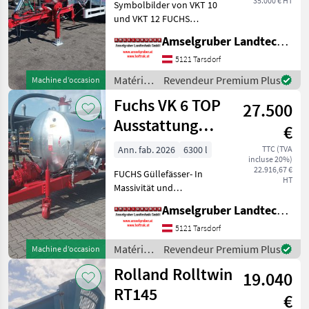
35.000 € HT
Symbolbilder von VKT 10
und VKT 12 FUCHS
Güllefässer- In Massivität
Amselgruber Landtechnik GmbH
und Langlebigkeit
unschlagbar! (Stärkste
5121 Tarsdorf
Materialstärken + Beste
Matériels
Revendeur Premium Plus
Machine d’occasion
Materialen und Beste
de
Fuchs VK 6 TOP
Komponente
27.500
fertilisation
et
Ausstattung
€
irrigation
LAGERND
/ Fuchs
Ann. fab. 2026
6300 l
TTC (TVA
incluse 20%)
22.916,67 €
FUCHS Güllefässer- In
HT
Massivität und
Langlebigkeit unschlagbar!
Amselgruber Landtechnik GmbH
(Stärkste Materialstärken +
Beste Materialen und Beste
5121 Tarsdorf
Komponenten der
Matériels
Revendeur Premium Plus
Machine d’occasion
führenden TOP Hersteller!)
de
Rolland Rolltwin
Sei
19.040
fertilisation
et
RT145
€
irrigation