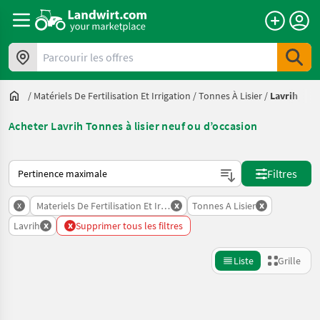
Parcourir les offres
/
Matériels De Fertilisation Et Irrigation
/
Tonnes À Lisier
/
Lavrih
Acheter Lavrih Tonnes à lisier neuf ou d’occasion
Voici comment les annonces sont triées sur Landwirt.com
Filtres
x
x
x
Materiels De Fertilisation Et Irrigation
Tonnes A Lisier
x
x
Lavrih
Supprimer tous les filtres
Liste
Grille