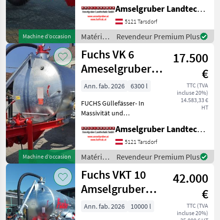
Langlebigkeit unschlagbar!
Amselgruber Landtechnik GmbH
(Stärkste Materialstärken +
Beste Materialen und Beste
5121 Tarsdorf
Komponenten der
Matériels
Revendeur Premium Plus
Machine d’occasion
führenden TOP Hersteller!)
de
Fuchs VK 6
Sei
17.500
fertilisation
et
Ameselgruber
€
irrigation
Edition
/ Fuchs
Ann. fab. 2026
6300 l
TTC (TVA
incluse 20%)
14.583,33 €
FUCHS Güllefässer- In
HT
Massivität und
Langlebigkeit unschlagbar!
Amselgruber Landtechnik GmbH
(Stärkste Materialstärken +
Beste Materialen und Beste
5121 Tarsdorf
Komponenten der
Matériels
Revendeur Premium Plus
Machine d’occasion
führenden TOP Hersteller!)
de
Fuchs VKT 10
Sei
42.000
fertilisation
et
Amselgruber
€
irrigation
EDITION
/ Fuchs
Ann. fab. 2026
10000 l
TTC (TVA
incluse 20%)