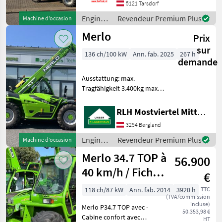
Hubhöhe
5121 Tarsdorf
Werkzeugunterkante -Unter
Engins
Revendeur Premium Plus
Machine d’occasion
200cm Bauhöhe -75 PS 4
de
Merlo
Zylind
Prix
chantier
/ Dieci
sur
136 ch/100 kW
Ann. fab. 2025
267 h
demande
Ausstattung: max.
Tragfähigkeit 3.400kg max.
Hubhöhe 8.860mm Breite
2.240mm Länge bis
RLH Mostviertel Mitte - Standort BERGLAND
Geräteträger 5.440mm
3254 Bergland
Höhe 2.545mm Motor 4
Zylinder Deutz 3, 6 l
Engins
Revendeur Premium Plus
Machine d’occasion
Hubraum, 1
de
Merlo 34.7 TOP à
56.900
chantier
/ Merlo
40 km/h / Fiche
€
technique
118 ch/87 kW
Ann. fab. 2014
3920 h
TTC
(TVA/commission
incluse)
Merlo P34.7 TOP avec -
50.353,98 €
Cabine confort avec
HT