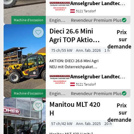
Amselgruber Landtechnik GmbH
wurde - MADE BY DIECI!
AKTION: DIECI 26.6 E
5121 Tarsdorf
Elektro Mini Agri NEU mit
Engins
Revendeur Premium Plus
Machine d’occasion
Österreichpaket (TOP
de
Dieci 26.6 Mini
Prix
chantier
/ Dieci
Agri TOP Aktion
sur
demande
mit
75 ch/55 kW
Ann. fab. 2026
1 h
Österreichpaket
AKTION: DIECI 26.6 Mini Agri
NEU mit Österreichpaket
(TOP-Ausstattung): -2.600
Amselgruber Landtechnik GmbH
Kg Traglast -578cm
Hubhöhe
5121 Tarsdorf
Werkzeugunterkante -Unter
Engins
Revendeur Premium Plus
Machine d’occasion
200cm Bauhöhe -75 PS 4
de
Manitou MLT 420
Zylind
Prix
chantier
/ Dieci
H
sur
demande
57 ch/42 kW
Ann. fab. 2025
20 h
Manitou MLT 420 H mit: *