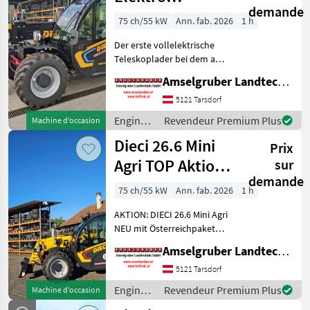
demande
Teleskoplader
75 ch/55 kW
Ann. fab. 2026
1 h
mit
Der erste vollelektrische
Österreichpaket
Teleskoplader bei dem an
wirklich alles gedacht
Amselgruber Landtechnik GmbH
wurde - MADE BY DIECI!
AKTION: DIECI 26.6 E
5121 Tarsdorf
Elektro Mini Agri NEU mit
Engins
Revendeur Premium Plus
Machine d’occasion
Österreichpaket (TOP
de
Dieci 26.6 Mini
Prix
chantier
/ Dieci
Agri TOP Aktion
sur
demande
mit
75 ch/55 kW
Ann. fab. 2026
1 h
Österreichpaket
AKTION: DIECI 26.6 Mini Agri
NEU mit Österreichpaket
(TOP-Ausstattung): -2.600
Amselgruber Landtechnik GmbH
Kg Traglast -578cm
Hubhöhe
5121 Tarsdorf
Werkzeugunterkante -Unter
Engins
Revendeur Premium Plus
Machine d’occasion
200cm Bauhöhe -75 PS 4
de