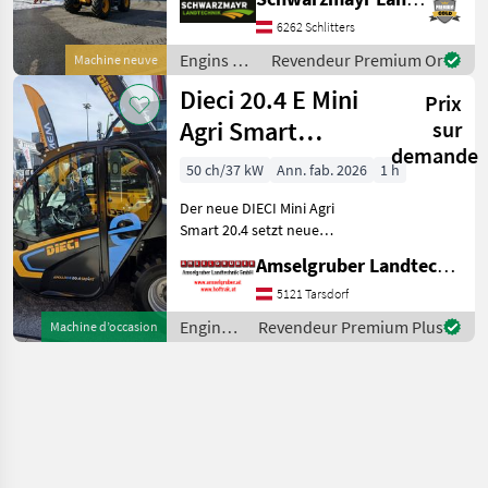
Tonnen - mit Hubhöhe 9, 8
Meter - mit 150PS 4 Zylinder
6262 Schlitters
JCB Dieselmax Common
Engins de
Revendeur Premium Or
Machine neuve
Rail (bis 2000b
chantier /
Dieci 20.4 E Mini
Prix
JCB
Agri Smart
sur
demande
ELEKTRO
50 ch/37 kW
Ann. fab. 2026
1 h
Teleskoplader
Der neue DIECI Mini Agri
TOP
Smart 20.4 setzt neue
Maßstäbe auf dem Mini-
Amselgruber Landtechnik GmbH
Teleskopladermarkt. 100 %
Elektro! -Größte Kabine
5121 Tarsdorf
(Baugleich vom Modell 26.6
Engins
Revendeur Premium Plus
Machine d’occasion
Mini Agri) -Echt
de
chantier
/ Dieci