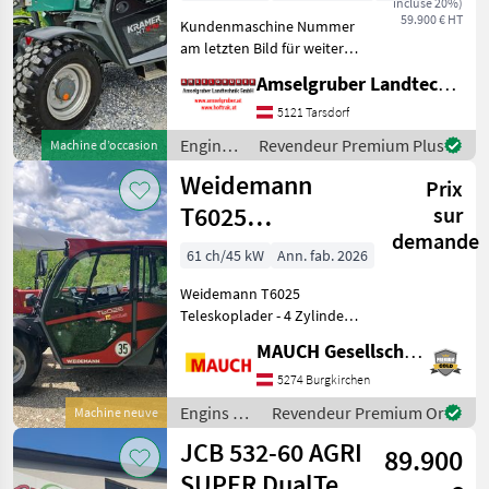
incluse 20%)
Betriebsstunden
59.900 € HT
Kundenmaschine Nummer
am letzten Bild für weitere
Infos Kunden kontaktieren
Amselgruber Landtechnik GmbH
Kramer KT 276 in TOP
Zustand Erhöhte Kabine
5121 Tarsdorf
Bibload Reifen 400/70 R 20
Engins
Revendeur Premium Plus
Machine d’occasion
Zusätzliche A
de
Weidemann
Prix
chantier
/ Kramer
T6025
sur
demande
Teleskoplader
61 ch/45 kW
Ann. fab. 2026
Weidemann T6025
Teleskoplader - 4 Zylinder
Perkins Motor - 61 PS (75 PS
MAUCH Gesellschaft m.b.H. & Co.KG
optional) - Kabine mit
Heizung und Lüftung - LED
5274 Burgkirchen
Arbeitsscheinwerfer (1x
Engins de
Revendeur Premium Or
Machine neuve
vorne, 1x hint
chantier /
JCB 532-60 AGRI
89.900
Weidemann
SUPER DualTec