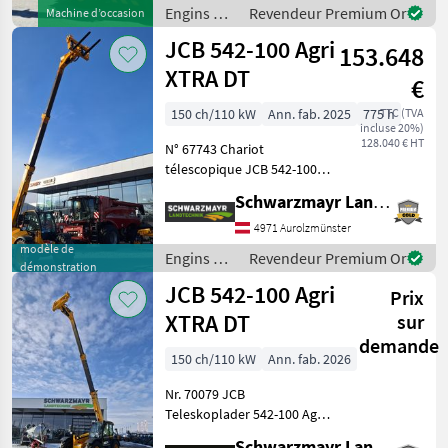
accessoires, cabine avec
Engins de
Revendeur Premium Or
Machine d’occasion
chauffage et climati
chantier /
JCB 542-100 Agri
153.648
JCB
XTRA DT
€
150 ch/110 kW
Ann. fab. 2025
775 h
TTC (TVA
incluse 20%)
128.040 € HT
N° 67743 Chariot
télescopique JCB 542-100
Agri XTRAr DT - avec une
Schwarzmayr Landtechnik GmbH - Aurolzmünster
capacité de levage de 4, 2
tonnes - hauteur de levage
4971 Aurolzmünster
de 9, 8 mètres - moteur JCB
modèle de
Engins de
Revendeur Premium Or
démonstration
Dieselmax 4 cyli
chantier /
JCB 542-100 Agri
Prix
JCB
XTRA DT
sur
demande
150 ch/110 kW
Ann. fab. 2026
Nr. 70079 JCB
Teleskoplader 542-100 Agri
XTRAr DT - mit Hubkraft 4, 2
Schwarzmayr Landtechnik GmbH - Schlitters