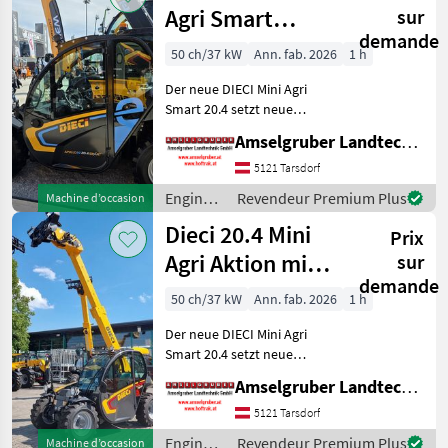
/
Agri Smart
sur
Weidemann
demande
ELEKTRO
50 ch/37 kW
Ann. fab. 2026
1 h
Teleskoplader
Der neue DIECI Mini Agri
TOP
Smart 20.4 setzt neue
Maßstäbe auf dem Mini-
Amselgruber Landtechnik GmbH
Teleskopladermarkt. 100 %
Elektro! -Größte Kabine
5121 Tarsdorf
(Baugleich vom Modell 26.6
Engins
Revendeur Premium Plus
Machine d’occasion
Mini Agri) -Echt
de
Dieci 20.4 Mini
Prix
chantier
/ Dieci
Agri Aktion mit
sur
demande
Österreichpaket
50 ch/37 kW
Ann. fab. 2026
1 h
Der neue DIECI Mini Agri
Smart 20.4 setzt neue
Maßstäbe auf dem Mini-
Amselgruber Landtechnik GmbH
Teleskopladermarkt. Stufe
5 Motor - -Größte Kabine
5121 Tarsdorf
(Baugleich vom Modell 26.6
Engins
Revendeur Premium Plus
Machine d’occasion