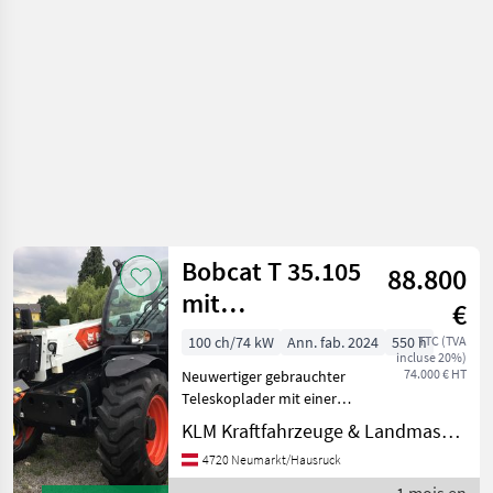
Bobcat T 35.105
88.800
mit
€
Nivauausgleich
100 ch/74 kW
Ann. fab. 2024
550 h
TTC (TVA
incluse 20%)
74.000 € HT
Neuwertiger gebrauchter
Teleskoplader mit einer
Hubhöhe von 10, 3m und
KLM Kraftfahrzeuge & Landmaschinen GmbH
einer Hubkraft von 3500 kg
4720 Neumarkt/Hausruck
Bereifung: 400/80R24 3.
Funktion 30 km/h 2 stufiger