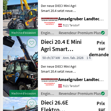
Der neue DIECI Mini Agri
Smart 20.4 setzt neue
Maßstäbe auf dem Mini-
Amselgruber Landtechnik GmbH
Teleskopladermarkt. Stufe
5 Motor - -Größte Kabine
5121 Tarsdorf
(Baugleich vom Modell 26.6
Engins
Revendeur Premium Plus
Machine d’occasion
Mini Agri) -50
de
Dieci 20.4 E Mini
Prix
chantier
/ Dieci
Agri Smart
sur
demande
ELEKTRO
50 ch/37 kW
Ann. fab. 2026
1 h
Teleskoplader
Der neue DIECI Mini Agri
TOP
Smart 20.4 setzt neue
Maßstäbe auf dem Mini-
Amselgruber Landtechnik GmbH
Teleskopladermarkt. 100 %
Elektro! -Größte Kabine
5121 Tarsdorf
(Baugleich vom Modell 26.6
Engins
Revendeur Premium Plus
Machine d’occasion
Mini Agri) -Echt
de
Dieci 26.6E
Prix
chantier
/ Dieci
Elektro
sur