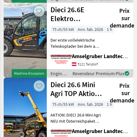
Mini Agri) -50
de
Dieci 26.6E
Prix
chantier
/ Dieci
Elektro
sur
demande
Teleskoplader
75 ch/55 kW
Ann. fab. 2026
1 h
mit
Der erste vollelektrische
Österreichpaket
Teleskoplader bei dem an
wirklich alles gedacht
Amselgruber Landtechnik GmbH
wurde - MADE BY DIECI!
AKTION: DIECI 26.6 E
5121 Tarsdorf
Elektro Mini Agri NEU mit
Engins
Revendeur Premium Plus
Machine d’occasion
Österreichpaket (TOP
de
Dieci 26.6 Mini
Prix
chantier
/ Dieci
Agri TOP Aktion
sur
demande
mit
75 ch/55 kW
Ann. fab. 2026
1 h
Österreichpaket
AKTION: DIECI 26.6 Mini Agri
NEU mit Österreichpaket
(TOP-Ausstattung): -2.600
Amselgruber Landtechnik GmbH
Kg Traglast -578cm