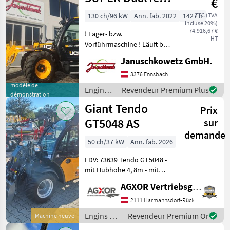
€
VT
130 ch/96 kW
Ann. fab. 2022
1427 h
TTC (TVA
incluse 20%)
Teleskoplader
74.916,67 €
! Lager- bzw.
HT
Vorführmaschine ! Läuft bei
uns am Betrieb. DualTech
Januschkowetz GmbH.
VT JCB‐DualTech‐Getriebe
(stufenlos) mit einem
3376 Ennsbach
Kegelradgetriebe und
modèle de
Engins
Revendeur Premium Plus
démonstration
einem mechanischen Lastsc
de
Giant Tendo
Prix
chantier
/ JCB
GT5048 AS
sur
demande
50 ch/37 kW
Ann. fab. 2026
EDV: 73639 Tendo GT5048 -
mit Hubhöhe 4, 8m - mit
Hubkraft ohne
AGXOR Vertriebsgesellschaft Ost GmbH
Zusatzgewicht ca.1.600kg
mit Zusatzgewicht ca.
2111 Harmannsdorf-Rückersdorf
1.900kg - mit Motorentyp
Engins de
Revendeur Premium Or
Machine neuve
Kubota D1803 CR (3 Zyli
chantier /