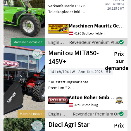
incluse 20%)
Verkaufe Merlo P 32.6
26.125 € HT
Teleskoplader inkl.
hydraulischer
Werkzeugverriegelung, 4
Maschinen Mauritz GesmbH
Zylinder Deutz Motor mit
4190 Bad Leonfelden
Turbo, Breitreifen,
Hydrostatischer
Engins
Revendeur Premium Plus
Machine d’occasion
Fahrantrieb mit Kardanwe
de
Manitou MLT850-
Prix
chantier
/ Merlo
145V+
sur
demande
141 ch/104 kW
Ann. fab. 2026
5 h
* Ausstattungsvariante
Premium * 2
Hydraulikventile am
Anton Roher GmbH (ACA Center Roher)
Schnellwechsler * hydr.
Geräteverriegelung * LED
3250 Wieselburg
Arbeitsscheinwerfer *
Engins de
Revendeur Premium Or
Machine neuve
Klimaanlage mit Heizung *
chantier /
Dieci Agri Star
Luftgefe
Prix
Manitou