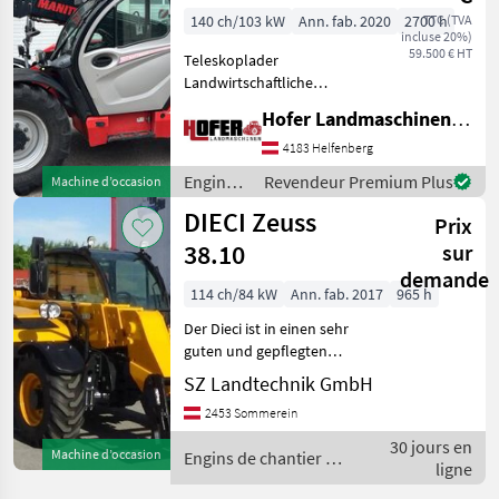
140 ch/103 kW
Ann. fab. 2020
2700 h
TTC (TVA
incluse 20%)
59.500 € HT
Teleskoplader
Landwirtschaftliche
Ausführung! 140 PS , 3
Hofer Landmaschinen Handels GmbH.
Steuerkreis,
Ladearmdämpfung, LED
4183 Helfenberg
Beleuchtung, Große
Engins
Revendeur Premium Plus
Machine d’occasion
Hydraulikpume ermöglicht
de
DIECI Zeuss
mehrere Funktionen
Prix
chantier
gleichzeiti
/
38.10
sur
Manitou
demande
114 ch/84 kW
Ann. fab. 2017
965 h
Der Dieci ist in einen sehr
guten und gepflegten
Zustand. Jederzeit ist eine
SZ Landtechnik GmbH
Besichtigung bei uns
2453 Sommerein
persönlich möglich.
Entraînement
30 jours en
Machine d’occasion
Engins de chantier /
hydrostatique, Verrouillage
ligne
Dieci
hydrau