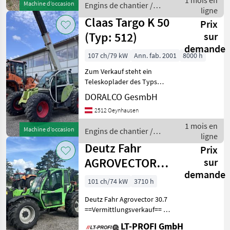
1 mois en
Machine d’occasion
Engins de chantier /
Hydrostat K
ligne
Bobcat
Claas Targo K 50
Prix
(Typ: 512)
sur
demande
107 ch/79 kW
Ann. fab. 2001
8000 h
Zum Verkauf steht ein
Teleskoplader des Typs
Claas Targo K 50 aus dem
DORALCO GesmbH
Baujahr 2001. Die Maschine
2512 Oeynhausen
wurde von Caterpillar (UK)
Ltd. gefertigt und basiert
1 mois en
Machine d’occasion
Engins de chantier /
auf bewährter
ligne
Claas
Deutz Fahr
Prix
AGROVECTOR
sur
demande
30,7
101 ch/74 kW
3710 h
Deutz Fahr Agrovector 30.7
==Vermittlungsverkauf== -
sofort verfügbar -sofort
LT-PROFI GmbH
einsatzbereit Maschine zu