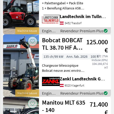
+ Palettengabel + Pack Elite
1 + Bereifung Alliance A585
460/70 R24 + Elektrischer
Landtechnik im Tullnerfeld Wilhelm Bayerl GmbH
beheizbarer Sitz + Easy
Connect System ECS +
3452 Trasdorf
Intelligente Hydraulik +
Engins
Revendeur Premium Plus
Machine neuve
Regene
de
Bobcat BOBCAT
125.000
chantier
/
TL 38.70 HF AGRI
€
Manitou
3*
135 ch/99 kW
Ann. fab. 2026
100 h
TTC (TVA
incluse 20%)
104.166,67 €
Chargeuse télescopique
HT
Bobcat neuve avec environ
70 heures de service
Zankl Landtechnik GmbH
Disponible immédiatement
à un prix spécial ! Garantie
9020 Klagenfurt
d'usine Bobcat d'origine de
Engins
Revendeur Premium Plus
Machine neuve
3 ans - val
de
Manitou MLT 635
71.400
chantier
/ Bobcat
- 140
€