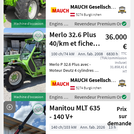
chauffage - 3 modes de
MAUCH Gesellschaft m.b.H. & Co.KG
direction - 40 km/h - Fiche
technique - Gyrophare -
5274 Burgkirchen
Phares de travail - Capacité
Engins de
Revendeur Premium Or
Machine d’occasion
de levage de 3, 4 t
chantier /
Merlo 32.6 Plus
36.000
Merlo
40/km et fiche
€
technique :
100 ch/74 kW
Ann. fab. 2008
6830 h
TTC
(TVA/commission
hauteur de
incluse)
Merlo P 32.6 Plus avec -
construction 2,0
31.858,41 €
Moteur Deutz 4 cylindres -
HT
m
Transmission
MAUCH Gesellschaft m.b.H. & Co.KG
hydrostatique - 40 km/h -
Fiche technique - Capacité
5274 Burgkirchen
de levage de 3, 2 t - Hauteur
Engins de
Revendeur Premium Or
Machine d’occasion
de levage de 6 m
chantier /
Manitou MLT 635
Prix
Merlo
- 140 V+
sur
demande
140 ch/103 kW
Ann. fab. 2026
13 h