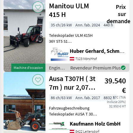
de
Manitou ULM
Prix
chantier
/ Claas
415 H
sur
demande
35 ch/26 kW
Ann. fab. 2024
440 h
Teleskoplader ULM 415H
36Y ST5 S1
SERIENAUSSTATTUNG
Huber Gerhard, Schmiede und Landmaschinen GmbH.
Fester Teleskopstapler: -
35.1 hp YANMAR Motor
7123 Mönchhof
Stufe V Hubhöhe: 4.30 m -
Engins
Revendeur Premium Plus
Machine d’occasion
Maximale Tragfähigkeit:
de
Ausa T307H ( 3t
1500
39.540
chantier
/
7m ) nur 2,07
€
Manitou
Hoch u. 2,02
86 ch/63 kW
Ann. fab. 2017
8832 h
TTC (TVA
incluse 20%)
Breit !!
32.950 € HT
Fahrzeugbeschreibung
Teleskoplader AUSA T 307
H BJ. 2017 lt. Zähler 8.832
Kaufmann Holz GmbH
Stunden 3 Tonnen Hubkraft
7 Meter Hubhöhe 63 KW
8422 Leitersdorf