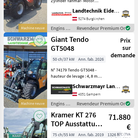
Zylinder Yanmar- Motor
Stage V mit 71 PS -Flow
Landtechnik Eidenhammer GmbH
Sharing Verteiler -
Elektronischer Antrieb
5274 Burgkirchen
Ecosmart Start & Stop -
Engins de
Revendeur Premium Or
Machine neuve
hydrostatischre Fahran
chantier /
Giant Tendo
Prix
Faresin
GT5048
sur
demande
50 ch/37 kW
Ann. fab. 2026
N° 74179 Tendo GT5048 -
hauteur de levage : 4, 8 m -
capacité de levage : environ
Schwarzmayr Landtechnik GmbH - Gampern
1 600 kg sans contrepoids,
environ 1 900 kg avec
4851 Gampern
contrepoids - équipé d'un
Engins de
Revendeur Premium Or
Machine neuve
moteur
chantier /
Kramer KT 276
71.880
Giant
TOP Ausstattung
€
nur 1.300
75 ch/55 kW
Ann. fab. 2019
1326 h
TTC (TVA