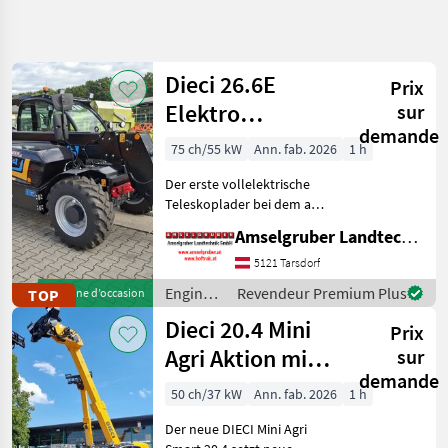
Affiner la
recherche
Dieci 26.6E
Prix
Catégorie
Pays
Filtres
3
Elektro
sur
demande
Teleskoplader
Afficher
75 ch/55 kW
Ann. fab. 2026
1 h
CHEMIN
Réinitialiser
315
mit
ACTUEL
résultats
Der erste vollelektrische
Österreichpaket
matériel de
Teleskoplader bei dem an
construction
wirklich alles gedacht
Amselgruber Landtechnik GmbH
Engins De
wurde - MADE BY DIECI!
Chantier
AKTION: DIECI 26.6 E
5121 Tarsdorf
Elektro Mini Agri NEU mit
Chargeurs
Engins
Revendeur Premium Plus
TOP
Machine d’occasion
Telescopiques
Österreichpaket (TOP
de
Chariots
Dieci 20.4 Mini
Prix
Telescopiques
chantier
/ Dieci
Agri Aktion mit
sur
CHOISIR
demande
Österreichpaket
UNE
50 ch/37 kW
Ann. fab. 2026
1 h
CATÉGORIE
Der neue DIECI Mini Agri
Dieci
77