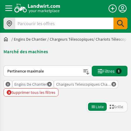
Parcourir les offres
/
Engins De Chantier
/
Chargeurs Télescopiques/ Chariots Télescopiq
Marché des machines
Voici comment les annonces sont triées sur Landwirt.com
Filtres
1
x
x
x
Engins De Chantier
Chargeurs Telescopiques Chariots Telesco
x
Supprimer tous les filtres
Liste
Grille