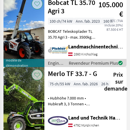
Bobcat TL 35.70
105.000
Giant
Agri 3
€
100 ch/74 kW
Ann. fab. 2023
160 h
TTC (TVA
incluse 20%)
87.500 € HT
BOBCAT Teleskoplader TL
35.70 Agri 3 - max. 3500kg
Hubkraft - 7m max.
Landmaschinentechnik Pichler GmbH
Hubhöhe - BOBCAT / D34 /
Stage V / 100PS • Paket
2860 Kirchschlag
AGRI3 • Traktorzulassung •
modèle de
Engins
Revendeur Premium Plus
démonstration
Getriebe
de
Merlo TF 33.7 - G
Prix
chantier
/ Bobcat
sur
75 ch/55 kW
Ann. fab. 2026
26 h
demande
• Hubhöhe 7.000 mm •
Hubkraft 3, 3 Tonnen •
Teleskop Ausleger 2 teilig •
4 Zylinder Kohler Motor mit
Land und Technik HandelsgesmbH
75 PS • hydr. Umkehrlüfter •
4792 Münzkirchen
hydrostatischer