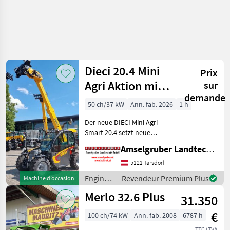
Dieci 20.4 Mini
Prix
Agri Aktion mit
sur
demande
Österreichpaket
50 ch/37 kW
Ann. fab. 2026
1 h
Der neue DIECI Mini Agri
Smart 20.4 setzt neue
Maßstäbe auf dem Mini-
Amselgruber Landtechnik GmbH
Teleskopladermarkt. Stufe
5 Motor - -Größte Kabine
5121 Tarsdorf
(Baugleich vom Modell 26.6
Engins
Revendeur Premium Plus
Machine d’occasion
Mini Agri) -50
de
Merlo 32.6 Plus
31.350
chantier
/ Dieci
€
100 ch/74 kW
Ann. fab. 2008
6787 h
TTC (TVA