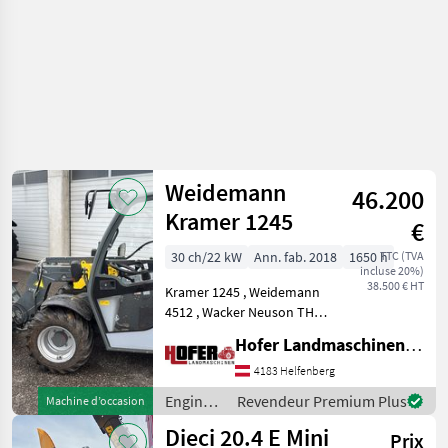
Weidemann
46.200
Kramer 1245
€
30 ch/22 kW
Ann. fab. 2018
1650 h
TTC (TVA
incluse 20%)
38.500 € HT
Kramer 1245 , Weidemann
4512 , Wacker Neuson TH
412, Inkl Schaufel und
Hofer Landmaschinen Handels GmbH.
Palettengabel. Breitreifen
Entraînement
4183 Helfenberg
hydrostatique, 4 roues
Engins
Revendeur Premium Plus
Machine d’occasion
motrices, Carburant: , , ,
de
Dieci 20.4 E Mini
Équipe
Prix
chantier