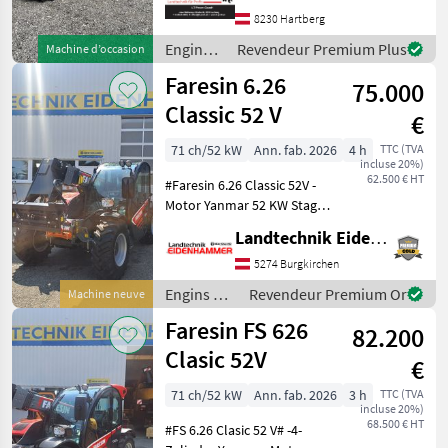
besichtigen bei #LT-Profi
8230 Hartberg
GmbH
Engins
Revendeur Premium Plus
Machine d’occasion
#LandtechnikFürProfis
de
Faresin 6.26
75.000
chantier
/ Deutz
Classic 52 V
€
Fahr
71 ch/52 kW
Ann. fab. 2026
4 h
TTC (TVA
incluse 20%)
62.500 € HT
#Faresin 6.26 Classic 52V -
Motor Yanmar 52 KW Stage
V -hydrostatisches Getreibe
Landtechnik Eidenhammer GmbH
30 km/h -Euroaufnahme
mit Schnellwechselsystem -
5274 Burgkirchen
Lasthaken drehbar -man.
Engins de
Revendeur Premium Or
Machine neuve
Ventilbl
chantier /
Faresin FS 626
82.200
Faresin
Clasic 52V
€
71 ch/52 kW
Ann. fab. 2026
3 h
TTC (TVA
incluse 20%)
68.500 € HT
#FS 6.26 Clasic 52 V# -4-