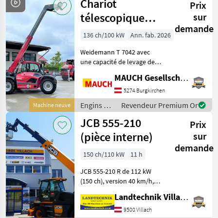
Chariot
Zylind
Prix
chantier
/ Dieci
télescopique
sur
demande
Weidemann T
136 ch/100 kW
Ann. fab. 2026
7042
Weidemann T 7042 avec
une capacité de levage de 4,
2 t, une hauteur de levage
MAUCH Gesellschaft m.b.H. & Co.KG
de 7 m, un moteur Perkins
4 cylindres, un poids à vide
5274 Burgkirchen
d'environ 7 650 kg,
Engins de
Revendeur Premium Or
Machine neuve
transmission
chantier /
JCB 555-210
Prix
Weidemann
(pièce interne)
sur
demande
150 ch/110 kW
11 h
JCB 555-210 R de 112 kW
(150 ch), version 40 km/h,
écran « Load Management »
Landtechnik Villach GmbH
de 7 pouces avec détection
automatique des
9500 Villach