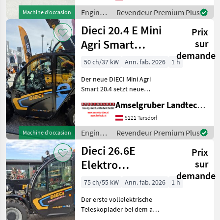
Kubota Turbo Motor nur
Engins
Revendeur Premium Plus
Machine d’occasion
de
Dieci 20.4 E Mini
Prix
chantier
/ Ausa
Agri Smart
sur
demande
ELEKTRO
50 ch/37 kW
Ann. fab. 2026
1 h
Teleskoplader
Der neue DIECI Mini Agri
TOP
Smart 20.4 setzt neue
Maßstäbe auf dem Mini-
Amselgruber Landtechnik GmbH
Teleskopladermarkt. 100 %
Elektro! -Größte Kabine
5121 Tarsdorf
(Baugleich vom Modell 26.6
Engins
Revendeur Premium Plus
Machine d’occasion
Mini Agri) -Echt
de
Dieci 26.6E
Prix
chantier
/ Dieci
Elektro
sur
demande
Teleskoplader
75 ch/55 kW
Ann. fab. 2026
1 h
mit
Der erste vollelektrische
Österreichpaket
Teleskoplader bei dem an
wirklich alles gedacht