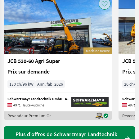
Machine neuve
JCB 530-60 Agri Super
JCB 51
Prix sur demande
Prix s
130 ch/96 kW
Ann. fab. 2026
26 ch/1
Schwarzmayr Landtechnik GmbH - Aurolzmünster
4971 Haute-Autriche
4971 H
Revendeur Premium Or
Revende
Plus d’offres de Schwarzmayr Landtechnik