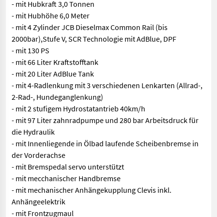
- mit Hubkraft 3,0 Tonnen
- mit Hubhöhe 6,0 Meter
- mit 4 Zylinder JCB Dieselmax Common Rail (bis
2000bar),Stufe V, SCR Technologie mit AdBlue, DPF
- mit 130 PS
- mit 66 Liter Kraftstofftank
- mit 20 Liter AdBlue Tank
- mit 4-Radlenkung mit 3 verschiedenen Lenkarten (Allrad-,
2-Rad-, Hundeganglenkung)
- mit 2 stufigem Hydrostatantrieb 40km/h
- mit 97 Liter zahnradpumpe und 280 bar Arbeitsdruck für
die Hydraulik
- mit Innenliegende in Ölbad laufende Scheibenbremse in
der Vorderachse
- mit Bremspedal servo unterstützt
- mit mecchanischer Handbremse
- mit mechanischer Anhängekupplung Clevis inkl.
Anhängeelektrik
- mit Frontzugmaul