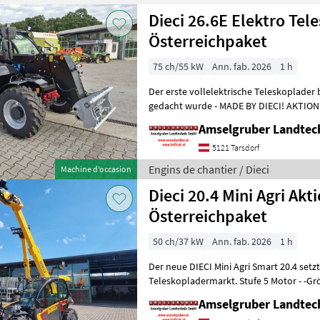
Dieci 26.6E Elektro Tel
Österreichpaket
75 ch/55 kW
Ann. fab. 2026
1 h
Der erste vollelektrische Teleskoplader 
gedacht wurde - MADE BY DIECI! AKTION: D
NEU mit Österreichpaket (TOP
Amselgruber Landte
5121 Tarsdorf
Engins de chantier / Dieci
Machine d’occasion
Dieci 20.4 Mini Agri Akt
Österreichpaket
50 ch/37 kW
Ann. fab. 2026
1 h
Der neue DIECI Mini Agri Smart 20.4 set
Teleskopladermarkt. Stufe 5 Motor - -G
Modell 26.6 Mini Agri) -50
Amselgruber Landte