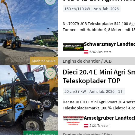
150 ch/110 kW
Ann. fab. 2026
Nr. 70079 JCB Teleskoplader 542-100 Agri XTRAr DT - mit Hubkraft 4, 2
Tonnen - mit Hubhöhe 9, 8 Meter - mit 1
Common Rail (bis 2000b
Schwarzmayr Landtec
6262 Schlitters
Engins de chantier / JCB
Machine neuve
Dieci 20.4 E Mini Agri
Teleskoplader TOP
50 ch/37 kW
Ann. fab. 2026
1 h
Der neue DIECI Mini Agri Smart 20.4 set
Teleskopladermarkt. 100 % Elektro! -Gr
Modell 26.6 Mini Agri) -Echt
Amselgruber Landte
5121 Tarsdorf
Engins de chantier / Dieci
Machine d’occasion