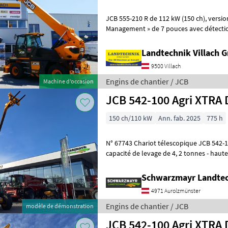
JCB 555-210 R de 112 kW (150 ch), version 40 km/h, écran « Load
Management » de 7 pouces avec détecti
accessoires, cabine avec chauffage et c
Landtechnik Villach
9500 Villach
Engins de chantier / JCB
Machine d’occasion
JCB 542-100 Agri XTRA 
150 ch/110 kW
Ann. fab. 2025
775 h
N° 67743 Chariot télescopique JCB 542-100 Agri XTRAr DT - avec une
capacité de levage de 4, 2 tonnes - haute
moteur JCB Dieselmax 4 cyli
Schwarzmayr Landtec
4971 Aurolzmünster
Engins de chantier / JCB
modèle de démonstration
JCB 542-100 Agri XTRA 