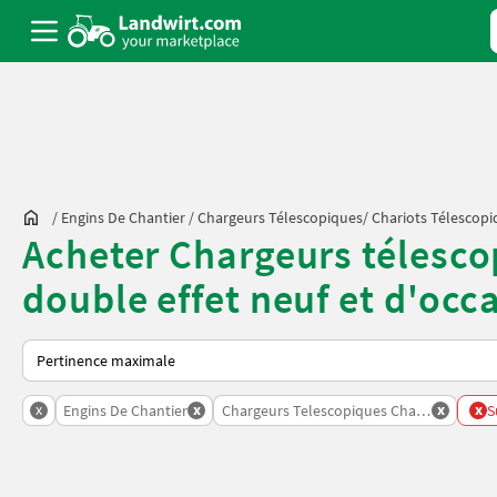
/
Engins De Chantier
/
Chargeurs Télescopiques/ Chariots Télescopi
Acheter Chargeurs télesc
double effet neuf et d'occ
Voici comment les annonces sont triées sur Landwirt.com
x
x
x
x
Engins De Chantier
Chargeurs Telescopiques Chariots Telesc
S