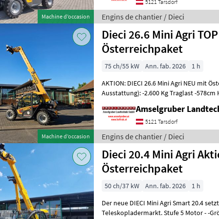
5121 Tarsdorf
Engins de chantier / Dieci
Machine d’occasion
Dieci 26.6 Mini Agri TOP
Österreichpaket
75 ch/55 kW
Ann. fab. 2026
1 h
AKTION: DIECI 26.6 Mini Agri NEU mit Ös
Ausstattung): -2.600 Kg Traglast -578c
Werkzeugunterkante -Unter 200cm Bauhö
Amselgruber Landte
5121 Tarsdorf
Engins de chantier / Dieci
Machine d’occasion
Dieci 20.4 Mini Agri Akt
Österreichpaket
50 ch/37 kW
Ann. fab. 2026
1 h
Der neue DIECI Mini Agri Smart 20.4 set
Teleskopladermarkt. Stufe 5 Motor - -G