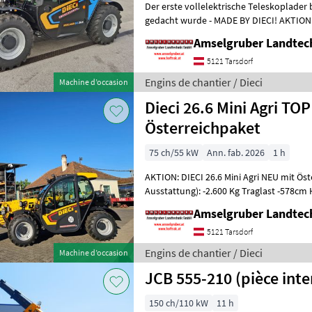
Der erste vollelektrische Teleskoplader 
gedacht wurde - MADE BY DIECI! AKTION: D
NEU mit Österreichpaket (TOP
Amselgruber Landte
5121 Tarsdorf
Engins de chantier / Dieci
Machine d’occasion
Dieci 26.6 Mini Agri TOP
Österreichpaket
75 ch/55 kW
Ann. fab. 2026
1 h
AKTION: DIECI 26.6 Mini Agri NEU mit Ös
Ausstattung): -2.600 Kg Traglast -578c
Werkzeugunterkante -Unter 200cm Bauhö
Amselgruber Landte
5121 Tarsdorf
Engins de chantier / Dieci
Machine d’occasion
JCB 555-210 (pièce inte
150 ch/110 kW
11 h