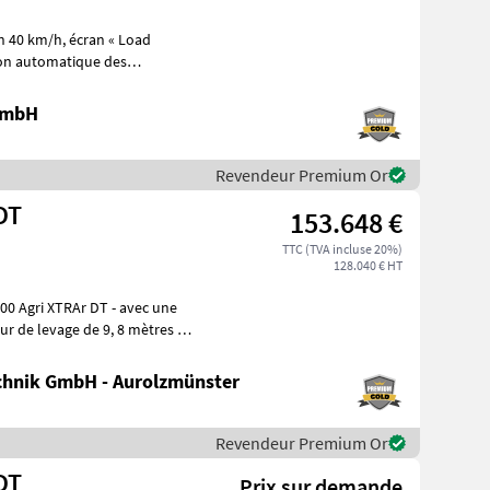
on automatique des
limati
 GmbH
Revendeur Premium Or
DT
153.648 €
TTC (TVA incluse 20%)
128.040 € HT
ur de levage de 9, 8 mètres -
hnik GmbH - Aurolzmünster
Revendeur Premium Or
DT
Prix sur demande