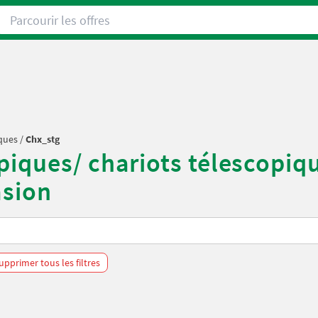
Parcourir les offres
ques
/
Chx_stg
opiques/ chariots télescop
asion
opiques
upprimer tous les filtres