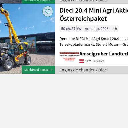
Dieci 20.4 Mini Agri Akt
Österreichpaket
50 ch/37 kW
Ann. fab. 2026
1 h
Der neue DIECI Mini Agri Smart 20.4 set
Teleskopladermarkt. Stufe 5 Motor - -G
Modell 26.6 Mini Agri) -50
Amselgruber Landte
5121 Tarsdorf
Engins de chantier / Dieci
Machine d’occasion