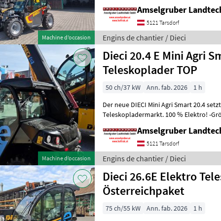
Modell 26.6 Mini Agri) -50
Amselgruber Landte
5121 Tarsdorf
Engins de chantier / Dieci
Machine d’occasion
Dieci 20.4 E Mini Agri
Teleskoplader TOP
50 ch/37 kW
Ann. fab. 2026
1 h
Der neue DIECI Mini Agri Smart 20.4 set
Teleskopladermarkt. 100 % Elektro! -Gr
Modell 26.6 Mini Agri) -Echt
Amselgruber Landte
5121 Tarsdorf
Engins de chantier / Dieci
Machine d’occasion
Dieci 26.6E Elektro Tel
Österreichpaket
75 ch/55 kW
Ann. fab. 2026
1 h