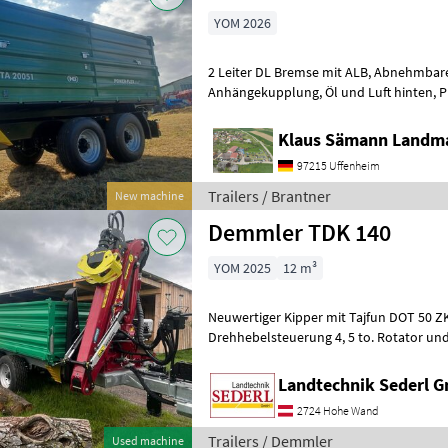
YOM 2026
2 Leiter DL Bremse mit ALB, Abnehmbarer Lampenschutz, autom.
Anhängekupplung, Öl und Luft hinten, Planenaufbau mit Rollplane,
Bedienplattform, Bordwände mit Powe
Klaus Sämann Landma
97215 Uffenheim
Trailers / Brantner
New machine
Demmler TDK 140
YOM 2025
12 m³
Neuwertiger Kipper mit Tajfun DOT 50 ZK Kran. Kran 
Drehhebelsteuerung 4, 5 to. Rotator und
Pendelbremse Flap Down Abstützung K
Landtechnik Sederl 
2724 Hohe Wand
Trailers / Demmler
Used machine