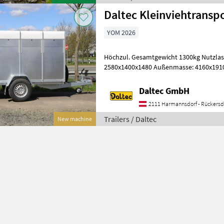
Daltec Kleinviehtransp
YOM 2026
Höchzul. Gesamtgewicht 1300kg Nutzlast 795kg I
2580x1400x1480 Außenmasse: 4160x1910
Achse Aufbau • Stahlblechwände • Pol
Daltec GmbH
2111 Harmannsdorf - Rückersd
Trailers / Daltec
New machine