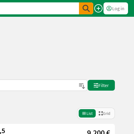
Log in
Filter
List
Grid
,5
9.200 €