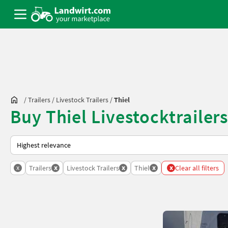
/
Trailers
/
Livestock Trailers
/
Thiel
Buy Thiel Livestocktrailer
This is how sorting works on Landwirt.com
x
x
x
x
x
Trailers
Livestock Trailers
Thiel
Clear all filters