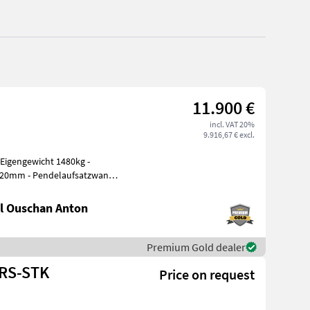
11.900 €
incl. VAT 20%
9.916,67 € excl.
820mm - Pendelaufsatzwand -
l Ouschan Anton
Premium Gold dealer
-RS-STK
Price on request