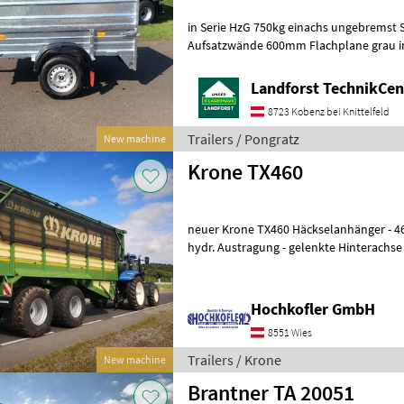
in Serie HzG 750kg einachs ungebremst 
Aufsatzwände 600mm Flachplane grau ink
Um Ihnen unnötige Wartezeiten oder W
Landforst TechnikCent
8723 Kobenz bei Knittelfeld
Trailers / Pongratz
New machine
Krone TX460
neuer Krone TX460 Häckselanhänger - 46m³ Fassungsvermögen -
hydr. Austragung - gelenkte Hinterachs
Kugelkopfkupplung - Hydraulische
Hochkofler GmbH
8551 Wies
Trailers / Krone
New machine
Brantner TA 20051