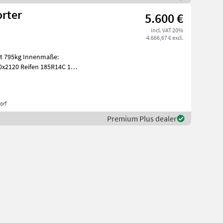
orter
5.600 €
incl. VAT 20%
4.666,67 € excl.
nnenmaße:
x2120 Reifen 185R14C 1
orf
Premium Plus dealer