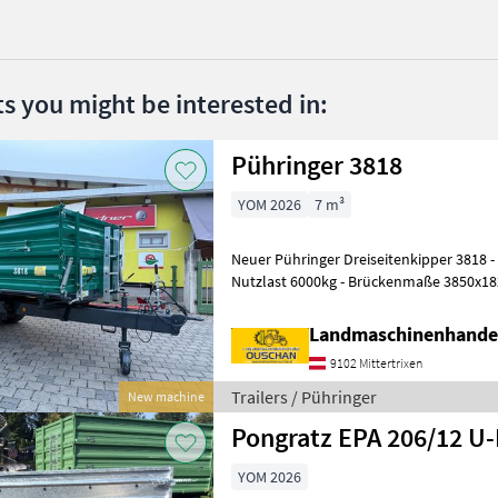
ts you might be interested in:
Pühringer 3818
YOM 2026
7 m³
Neuer Pühringer Dreiseitenkipper 3818 - Eigengewicht 1480kg -
Nutzlast 6000kg - Brückenmaße 3850x1
Grundbordwand 500mm mit Hebefede
Landmaschinenhande
9102 Mittertrixen
Trailers / Pühringer
New machine
Pongratz EPA 206/12 U
YOM 2026