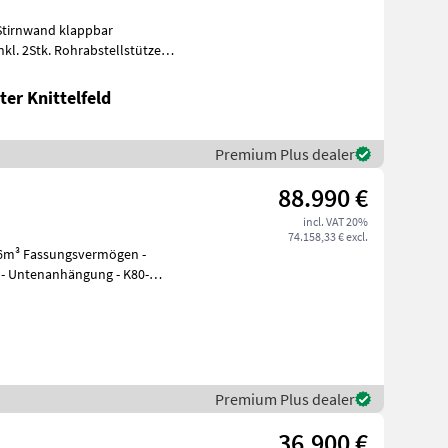
Stirnwand klappbar
l. 2Stk. Rohrabstellstützen
egst
er Knittelfeld
Premium Plus dealer
88.990 €
incl. VAT 20%
74.158,33 € excl.
e - Untenanhängung - K80-
Premium Plus dealer
36.900 €