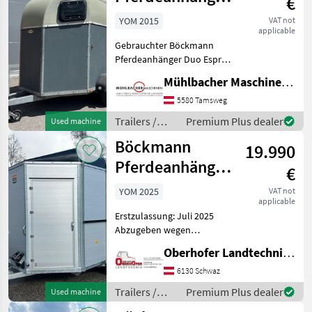
€
Duo Esprit CG
YOM 2015
VAT not
applicable
2.000kg,
Gebrauchter Böckmann
gebraucht
Pferdeanhänger Duo Esprit
CG - Pickerl bis 05/2027 -
Mühlbacher Maschinen GmbH
zul. Gesamtgewicht 2.000kg
- Eigengewicht 839kg -
5580 Tamsweg
Nutzlast 1.161kg -
Trailers /
Premium Plus dealer
Used machine
Innenmaße LxBxH
Böckmann
Böckmann
19.990
Pferdeanhänger
€
Traveller W4
YOM 2025
VAT not
applicable
Erstzulassung: Juli 2025
Abzugeben wegen
Nichtgebrauch Technische
Oberhofer Landtechnik GmbH
Daten: Anzahl Tiere: 4 ,
Gesamtgewicht: 3500 kg,
6130 Schwaz
Innenmaße:
Trailers /
Premium Plus dealer
Used machine
4570x2000x2400mm,
Böckmann