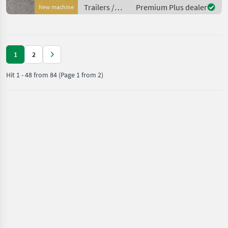
(integrierte Trittleisten und
Trailers /
Premium Plus dealer
New machine
Seitenstop
Böckmann
1
2
Hit
1
-
48
from
84
(Page 1 from 2)