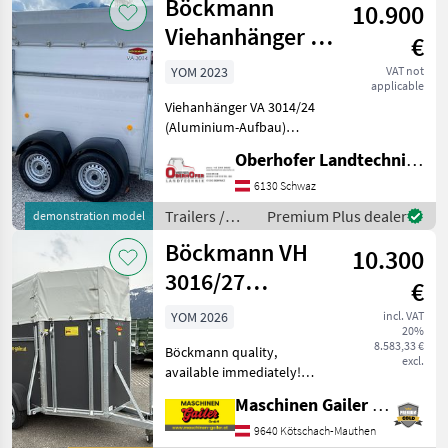
Böckmann
Gesamtmaße: 5705
10.900
Viehanhänger VA
€
3014/24 2400kg
YOM 2023
VAT not
applicable
Viehanhänger VA 3014/24
(Aluminium-Aufbau)
Zulässiges Gesamtgewicht
Oberhofer Landtechnik GmbH
2, 400 t +Hinterklappe/1-
Flügeltür (links
6130 Schwaz
angeschlagen)
Trailers /
Premium Plus dealer
demonstration model
+Entladeklappe rechts mit
Böckmann
Böckmann VH
Gummibelag (
10.300
3016/27
€
Livestock Trailer
YOM 2026
incl. VAT
20%
with High
8.583,33 €
Böckmann quality,
Tarpaulin Body
excl.
available immediately!
Böckmann VH 3016/27
Maschinen Gailer GmbH
livestock trailer with good
features - Dimensions: 3050
9640 Kötschach-Mauthen