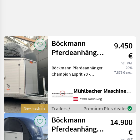
Böckmann
9.450
Pferdeanhänger
€
Champion Esprit
incl. VAT
Böckmann Pferdeanhänger
20%
70
7.875 € excl.
Champion Esprit 70 -
Innenmaße LxBxH ca.
3100x1650x2300mm - zul.
Mühlbacher Maschinen GmbH
Gesamtgewicht 2.400kg -
Eigengewicht 835kg -
5580 Tamsweg
Nutzlast 1.565kg - Einze
Trailers /
Premium Plus dealer
New machine
Böckmann
Böckmann
14.900
Pferdeanhänger
€
Big Champion
incl. VAT