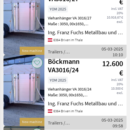
€
YOM 2025
incl. VAT
20%
10.916,67 €
Viehanhänger VA 3016/27
excl.
Maße : 3050, 00x1650,
00x2020, 00 mm Zulässiges
Ing. Franz Fuchs Metallbau und Landtechnik GmbH & CoKG
Gesamtgewicht 2, 700 t
6364 Brixen im Thale
Stützrad automatik 3
Seitenstreben, 4
05-03-2025
New machine
Trailers /
Hinterklappenscharniere
10:10
Böckmann
Hebevor
Böckmann
12.600
VA3016/24
€
YOM 2025
incl. VAT
20%
10.500 €
Viehanhänger VA 3016/24
excl.
Maße: 3050, 00x1650,
00x2020, 00 mm Zulässiges
Ing. Franz Fuchs Metallbau und Landtechnik GmbH & CoKG
Gesamtgewicht 2, 400 t
6364 Brixen im Thale
Qualitäts-Aluminiumboden
und eloxiertem Aluminium-
05-03-2025
New machine
Trailers /
Aufbau Stellfläche: 4
09:58
Böckmann