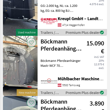
20%
(gebraucht)
4.075 € excl.
GG: 2.000 kg, NL: ca. 1.200
kg, EG: ca. 800 kg BJ:
10/2007, Bereifung: 195/65
Kreupl GmbH – Landtechnik – Schlosserei – Anhänger
R15 Farbe: Anthrazit-Silber
V-Deichsel, Stützrad
4714 Meggenhofen
automatik, Innenleuchte
Trailers /
Premium Plus dealer
Used machine
Aluminiumb
Böckmann
Böckmann
15.090
Pferdeanhänger
€
Master WCF 70
incl. VAT
Böckmann Pferdeanhänger
20%
Aktionsmodell
12.575 €
Mastr WCF 70
excl.
Aktionsmodell -
Polyesterkotflügel -
Mühlbacher Maschinen GmbH
Polyester-
Seitenstrebenabdeckung -
5580 Tamsweg
Planenlift mit integriertem
Trailers /
Premium Plus dealer
New machine
Netz - Dekor 70 Jahre
Böckmann
Böckmann
3.890
Pferdeanhänger