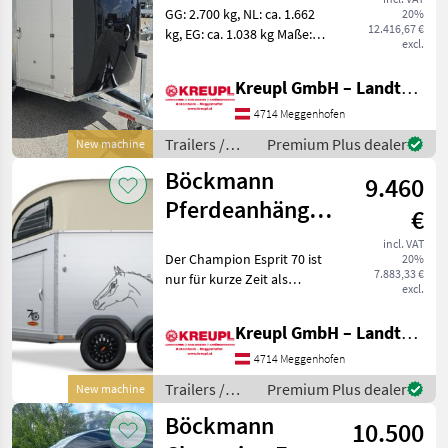
GG: 2.700 kg, NL: ca. 1.662
20%
SKA mit Zubehör
12.416,67 €
kg, EG: ca. 1.038 kg Maße:
excl.
3560 x 1750 x 2350 mm
Bereifung: 195/70 R14
Kreupl GmbH – Landtechnik – Schlosserei – Anhänger
Farbe: Anthrazit-metallic
Tiefergelegtes WCF-
4714 Meggenhofen
Fahrwerk mit Rads
Trailers /
Premium Plus dealer
New machine
Böckmann
Böckmann
9.460
Pferdeanhänger
€
Champion Esprit
incl. VAT
Der Champion Esprit 70 ist
20%
70 Jahre
7.883,33 €
nur für kurze Zeit als
excl.
limitierte Edition in drei
Sonderfarben erhältlich.
Kreupl GmbH – Landtechnik – Schlosserei – Anhänger
Der Anhänger besticht
durch seinen hochwertigen
4714 Meggenhofen
Aluminium-Aufba
Trailers /
Premium Plus dealer
New machine
Böckmann
Böckmann
10.500