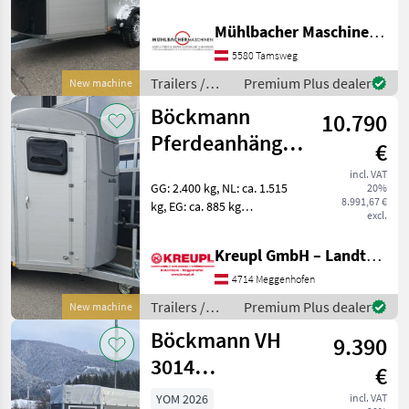
Auflaufbremse -
Längsträgerfahrgestell mit
Mühlbacher Maschinen GmbH
V-Deichsel (geschraubt) -
Stützrad automatik -
5580 Tamsweg
Lichtanlage mit
Trailers /
Premium Plus dealer
New machine
Böckmann
Böckmann
10.790
Pferdeanhänger
€
Portax Esprit
incl. VAT
GG: 2.400 kg, NL: ca. 1.515
20%
(25) mit
8.991,67 €
kg, EG: ca. 885 kg
Zubehör!
excl.
Innenmaße: 3270 x 1650 x
2300 mm Farbe: Silber-
Kreupl GmbH – Landtechnik – Schlosserei – Anhänger
metallic
Längsträgerfahrgestell mit
4714 Meggenhofen
V-Deichsel (geschraubt)
Trailers /
Premium Plus dealer
New machine
Stützra
Böckmann
Böckmann VH
9.390
3014
€
Viehanhänger in
YOM 2026
incl. VAT