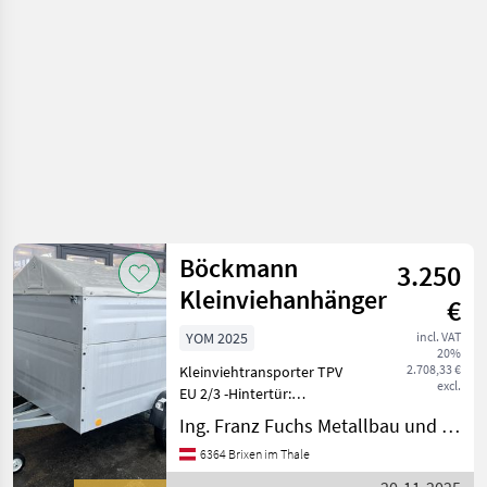
Böckmann
3.250
Kleinviehanhänger
€
YOM 2025
incl. VAT
20%
2.708,33 €
Kleinviehtransporter TPV
excl.
EU 2/3 -Hintertür:
Flügeltürkombination -
Ing. Franz Fuchs Metallbau und Landtechnik GmbH & CoKG
Gesamtgewicht: 750kg -
6364 Brixen im Thale
Nutzlast: 460kg - Kaste