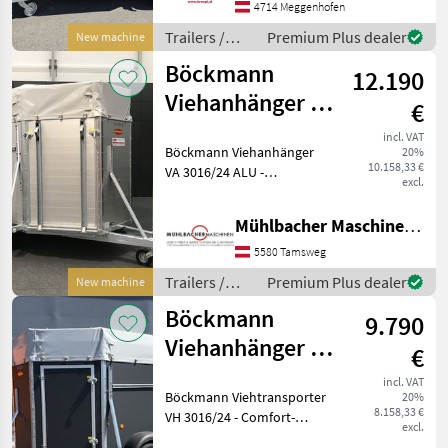
Längsträgerfahrgestell mit
4714 Meggenhofen
V-Deichsel (geschraubt)
Trailers /
Premium Plus dealer
New machine
Stützra
Böckmann
Böckmann
12.190
Viehanhänger VA
€
3016/24 Alu
incl. VAT
Böckmann Viehanhänger
20%
2,4to
10.158,33 €
VA 3016/24 ALU -
3,05x1,65m
excl.
Kunststoffkotflügel -
Querversteifung der
Mühlbacher Maschinen GmbH
Seitenwände - Alu-eloxierte
Seitenwände - Gummibelag
5580 Tamsweg
auf Hinterklappe (integri
Trailers /
Premium Plus dealer
New machine
Böckmann
Böckmann
9.790
Viehanhänger VH
€
3016/24 Holz
incl. VAT
Böckmann Viehtransporter
20%
2,4to
8.158,33 €
VH 3016/24 - Comfort-
3,05x1,65m
excl.
Federungs-Fahrgestell