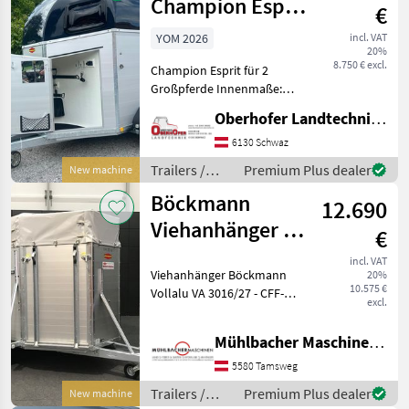
Champion Esprit
€
2400kg mit
YOM 2026
incl. VAT
20%
Schwenktür
8.750 € excl.
Champion Esprit für 2
Großpferde Innenmaße:
3050, 00x1650, 00x2300, 00
Oberhofer Landtechnik GmbH
mm Zulässiges
Gesamtgewicht 2400kg
6130 Schwaz
Bereifung: 185/70 R 13,
Trailers /
Premium Plus dealer
New machine
Felge: 4, 5 J x 13 ET 30
Böckmann
Böckmann
Radzier
12.690
Viehanhänger VA
€
3016/27 Alu
incl. VAT
Viehanhänger Böckmann
20%
2,7to
10.575 €
Vollalu VA 3016/27 - CFF-
3,05x1,65m
excl.
Fahrgestell (Comfort-
Federungs-Fahrgestell) -
Mühlbacher Maschinen GmbH
Seitenwände 1, 50m hoch,
Alu-elox. -
5580 Tamsweg
Aluminiumboden - Plane
Trailers /
Premium Plus dealer
New machine
und Sp