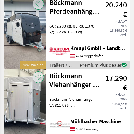
Böckmann
20.240
Pferdeanhänger
€
Big Portax
incl. VAT
GG: 2.700 kg, NL: ca. 1.370
20%
16.866,67 €
kg, EG: ca. 1.330 kg
excl.
Innenmaße: 4160 x 1850 x
2400 mm Farbe: Anthrazit-
Kreupl GmbH – Landtechnik – Schlosserei – Anhänger
metallic Tiefergelegtes
WCF-Fahrwerk mit
4714 Meggenhofen
Radstoßdämpfer Längst
Trailers /
Premium Plus dealer
New machine
Böckmann
Böckmann
17.290
Viehanhänger VA
€
3117/35 Alu
incl. VAT
Böckmann Viehanhänger
20%
3,5to
14.408,33 €
VA 3117/35 -
3,16x1,76m
excl.
Kunststoffkotflügel -
Querversteifung der
Mühlbacher Maschinen GmbH
Seitenwände - Gummibelag
auf Hinterklappe
5580 Tamsweg