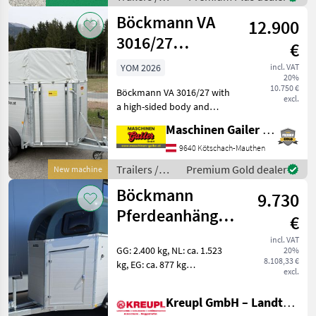
Zulässiges Gesamtgewic
Böckmann
Böckmann VA
12.900
3016/27
€
Livestock Trailer
YOM 2026
incl. VAT
20%
with High
10.750 €
Böckmann VA 3016/27 with
Tarpaulin Body
excl.
a high-sided body and
aluminum floor—available
Maschinen Gailer GmbH
immediately! - Gross
vehicle weight rating: 2, 700
9640 Kötschach-Mauthen
kg - Payload: approx. 1, 860
Trailers /
Premium Gold dealer
New machine
kg - Interio
Böckmann
Böckmann
9.730
Pferdeanhänger
€
Champion Esprit
incl. VAT
GG: 2.400 kg, NL: ca. 1.523
20%
(25) mit
8.108,33 €
kg, EG: ca. 877 kg
Zubehör!
excl.
Innenmaße: 3100 x 1650 x
2300 mm Farbe: Silber-
Kreupl GmbH – Landtechnik – Schlosserei – Anhänger
metallic