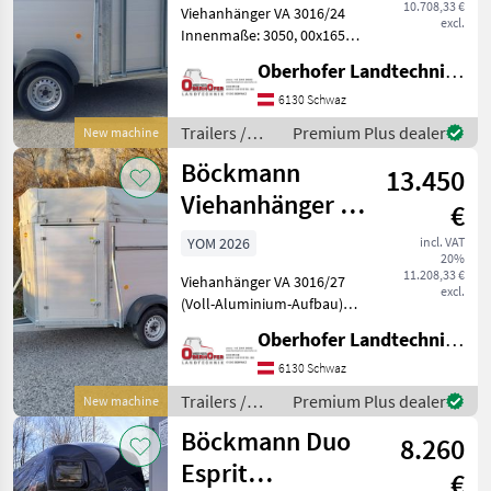
10.708,33 €
Viehanhänger VA 3016/24
excl.
Innenmaße: 3050, 00x1650,
00x2020, 00 mm Zulässiges
Oberhofer Landtechnik GmbH
Gesamtgewicht 2400kg
Vollalu-Anhänger (mit
6130 Schwaz
Qualitäts-Aluminiumboden
Trailers /
Premium Plus dealer
New machine
und eloxiertem Alum
Böckmann
Böckmann
13.450
Viehanhänger VA
€
3016/27 2700 kg
YOM 2026
incl. VAT
20%
Alu
11.208,33 €
Viehanhänger VA 3016/27
excl.
(Voll-Aluminium-Aufbau)
Innenmaße lxbxh: 3050,
Oberhofer Landtechnik GmbH
00x1650, 00x2020, 00 mm
Zulässiges Gesamtgewicht:
6130 Schwaz
2700kg Nutzlast: 1860kg
Trailers /
Premium Plus dealer
New machine
Stellfläche: 4, 65
Böckmann
Böckmann Duo
8.260
Esprit
€