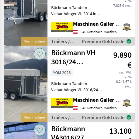
20%
guter
7.825 € excl.
Böckmann Tandem
Ausstattung
Viehanhänger VH 3014 in
guter Ausstattung *
Maschinen Gailer GmbH
Zulässiges Gesamtgewicht
2, 4 t * Innenmaße LxBxH
9640 Kötschach-Mauthen
3050x1450x2030mm *
Trailers /
Premium Gold dealer
New machine
Comfort-Federungs-
Böckmann
Böckmann VH
Fahrgestell (C
9.890
3016/24
€
Viehanhänger in
YOM 2026
incl. VAT
20%
guter
8.241,67 €
Böckmann Tandem
Ausstattung
excl.
Viehanhänger VH 3016/24 *
Zulässiges Gesamtgewicht
Maschinen Gailer GmbH
2, 4 t * Innenmaße LxBxH
3050x1650x2020mm *
9640 Kötschach-Mauthen
Comfort-Federungs-
Trailers /
Premium Gold dealer
New machine
Fahrgestell (CFF) * Stützrad
Böckmann
Böckmann
au
13.100
VA3016/27