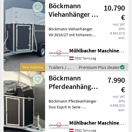
Böckmann
Böckmann
10.790
Viehanhänger VH
€
3016/27, auch
incl. VAT
Böckmann Viehanhänger
20%
Pferdetransport
8.991,67 €
VH 3016/27 mit höherem
excl.
Planenaufbau für
Pferdetransport - grauer
Mühlbacher Maschinen GmbH
Plywood-Aufbau 1500mm -
Kunststoffkotflügel -
5580 Tamsweg
Gummibelag auf Hinterklap
Trailers /
Premium Plus dealer
New machine
Böckmann
Böckmann
7.990
Pferdeanhänger
€
Duo Esprit mit
incl. VAT
Böckmann Pferdeanhänger
20%
Sattelkammer
6.658,33 €
Duo Esprit in Serie -
2,4to
excl.
Planenlift (ohne Netz) -
Einzelradkotflügel aus
Mühlbacher Maschinen GmbH
Kunststoff (schwarz) -
Aufstellfenster in
5580 Tamsweg