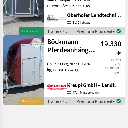
Innenmaße: 3050, 00x1650,
00x2020, 00 mm Zulässiges
Oberhofer Landtechnik GmbH
Gesamtgewicht 2400kg
Nutzlast: ca. 1560kg
6130 Schwaz
Stützrad automatik 3
Trailers /
Premium Plus dealer
Used machine
Seitenstreben, 4 Hinte
Böckmann
Böckmann
19.330
Pferdeanhänger
€
Portax L SKA mit
incl. VAT
GG: 2.700 kg, NL: ca. 1.476
20%
Zubehör!
16.108,33 €
kg, EG: ca. 1.224 kg
excl.
Innenmaße: 4198 x 1750 x
2350 mm Farbe: Rot-
Kreupl GmbH – Landtechnik – Schlosserei – Anhänger
metallic Tiefergelegtes
WCF-Fahrwerk mit
4714 Meggenhofen
Radstoßdämpfer
Trailers /
Premium Plus dealer
New machine
Längsträgerf
Böckmann