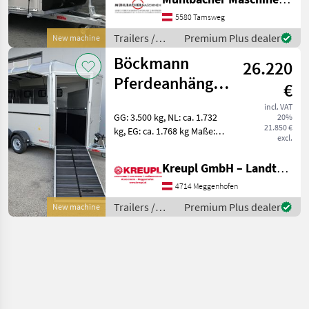
Netz - Entladeklappe rechts
mit Gummibelag
5580 Tamsweg
(integrierte Trittleisten)
Trailers /
Premium Plus dealer
New machine
Böckmann
Böckmann
26.220
Pferdeanhänger
€
Traveller G 3 mit
incl. VAT
GG: 3.500 kg, NL: ca. 1.732
20%
Zubehör AKTION
21.850 €
kg, EG: ca. 1.768 kg Maße:
excl.
4570 x 2000 x 2450 mm,
Standlänge: ca. 2670 mm
Kreupl GmbH – Landtechnik – Schlosserei – Anhänger
Bereifung: 185 R14C Farbe:
Silber-metallic Fahrgestell
4714 Meggenhofen
tief
Trailers /
Premium Plus dealer
New machine
Böckmann