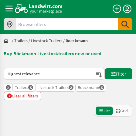
Browse offers
/
Trailers
/
Livestock Trailers
/
Boeckmann
Buy Böckmann Livestocktrailers new or used
This is how sorting works on Landwirt.com
Filter
x
x
x
x
Trailers
Livestock Trailers
Boeckmann
x
Clear all filters
List
Grid