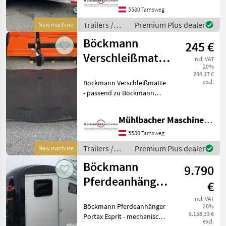
Gummibelag auf
5580 Tamsweg
Hinterklappe (integrierte T
Trailers /
Premium Plus dealer
New machine
Böckmann
Böckmann
245 €
Verschleißmatte
incl. VAT
20%
1,70 x 1,26m,
204,17 €
excl.
Böckmann Verschleißmatte
1,5cm dick
- passend zu Böckmann
Pferdeanhänger - 170cm
breit - 126cm lang - 1, 5cm
Mühlbacher Maschinen GmbH
dick Näheres gerne auf
Anfrage! Trailers Livestock
5580 Tamsweg
trailer
Trailers /
Premium Plus dealer
New machine
Böckmann
Böckmann
9.790
Pferdeanhänger
€
Portax Esprit
incl. VAT
Böckmann Pferdeanhänger
20%
2,4t 3,27x1,65m
8.158,33 €
Portax Esprit - mechanische
excl.