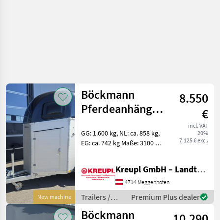
Böckmann
8.550
Pferdeanhänger
€
Champion Uno
incl. VAT
GG: 1.600 kg, NL: ca. 858 kg,
20%
Esprit
7.125 € excl.
EG: ca. 742 kg Maße: 3100 x
1300 x 2300 mm Farbe:
Dunkelblau-metallic
Kreupl GmbH – Landtechnik – Schlosserei – Anhänger
Längsträgerfahrgestell mit
V-Deichsel (geschraubt)
4714 Meggenhofen
Stützrad a
Trailers /
Premium Plus dealer
New machine
Böckmann
Böckmann
10.290