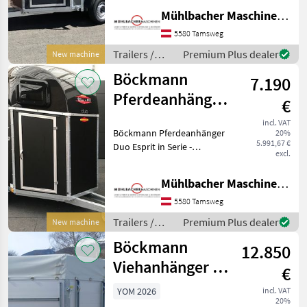
(CFF) - Stützrad automatik -
Mühlbacher Maschinen GmbH
Grauer Plywood-Aufbau,
1500mm hoch - Plywood-
5580 Tamsweg
Boden - Plane un
Trailers /
Premium Plus dealer
New machine
Böckmann
Böckmann
7.190
Pferdeanhänger
€
Duo Esprit 2,4to
incl. VAT
Böckmann Pferdeanhänger
20%
3,10x1,65m
5.991,67 €
Duo Esprit in Serie -
excl.
Planenlift (ohne Netz) -
Einzelradkotflügel aus
Mühlbacher Maschinen GmbH
Kunststoff (schwarz) -
Aufstellfenster in
5580 Tamsweg
Polyesterhaube - kunsts
Trailers /
Premium Plus dealer
New machine
Böckmann
Böckmann
12.850
Viehanhänger VA
€
3016/24 2400 kg
YOM 2026
incl. VAT
20%
Alu