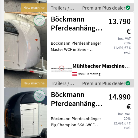
Polyesterhaube - kunsts
Trailers /
Premium Plus dealer
New machine
Böckmann
Böckmann
13.790
Pferdeanhänger
€
Master WCF
incl. VAT
Böckmann Pferdeanhänger
20%
2,4to
11.491,67 €
Master WCF in Serie -
3,56x1,65m
excl.
Aufbaufarbe silber-metallic
- Polyesterhaube silber-
Mühlbacher Maschinen GmbH
metallic -
Einzelradkotflügel,
5580 Tamsweg
Kunststoff - Planenlift mit i
Trailers /
Premium Plus dealer
New machine
Böckmann
Böckmann
14.990
Pferdeanhänger
€
Big Champion
incl. VAT
Böckmann Pferdeanhänger
20%
SKA 3,50x1,75m
12.491,67 €
Big Champion SKA -WCF- -
2,7to
excl.
Einzelradkotflügel
Kunststoff (schwarz) -