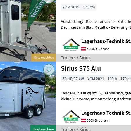
YOM 2025
171 cm
Ausstattung: - Kleine Tür vorne - Entladerampe vorne (=große Tür) -
Dachhaube in Blau Metallic - Bereifung: 
Designkotflügel - Teil
Lagerhaus-Technik St
5600 St. Johann
Trailers / Sirius
New machine
Sirius S75 Alu
50 HP/37 kW
YOM 2021
100 h
170 c
Tandem, 2.000 kg hzGG, Trennwand, geteilte Brust- und Heckstangen,
kleine Tür vorne, mit Anmeldegutachten, Guter Zustand, Breite innen:
170cm, vorne innen zusätzlich
Lagerhaus-Technik St
5600 St. Johann
Trailers / Sirius
Used machine