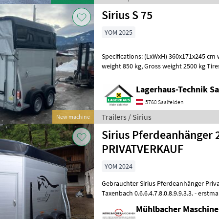
Sirius S 75
YOM 2025
Specifications: (LxWxH) 360x171x245 cm wit
weight 850 kg, Gross weight 2500 kg Tires 195-65R 15, Wall height 152
cm, Rear door and ramp c
Lagerhaus-Technik Sa
5760 Saalfelden
Trailers / Sirius
New machine
Sirius Pferdeanhänger 2
PRIVATVERKAUF
YOM 2024
Gebrauchter Sirius Pferdeanhänger Privatverkauf, S
Taxenbach 0.6.6.4.7.8.0.8.9.9.3.3. - erstmalige Zulassung 04/2024 - zul.
Gesamtgewicht 2.500kg
Mühlbacher Maschin