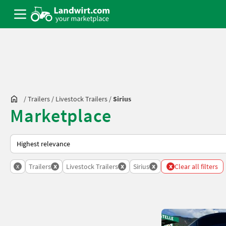
/
Trailers
/
Livestock Trailers
/
Sirius
Marketplace
This is how sorting works on Landwirt.com
x
x
x
x
x
Trailers
Livestock Trailers
Sirius
Clear all filters