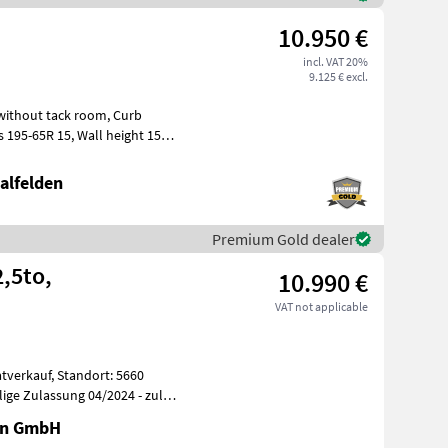
10.950 €
incl. VAT 20%
9.125 € excl.
hout tack room, Curb
alfelden
Premium Gold dealer
,5to,
10.990 €
VAT not applicable
tandort: 5660
en GmbH