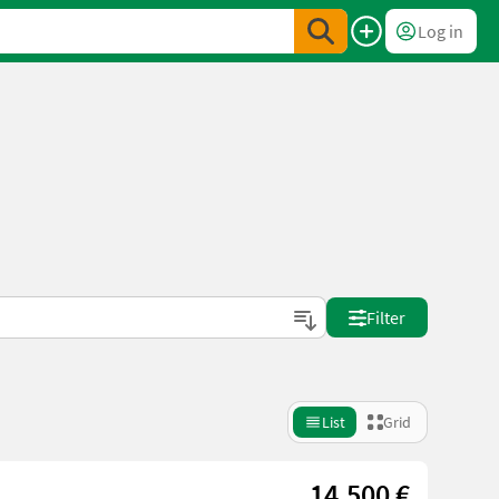
Log in
Filter
List
Grid
14.500 €