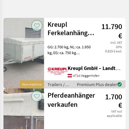
Refine
search
Kreupl
11.790
Category
Place
Filter
4
Ferkelanhänger
€
VAT 4519/27
Show
incl. VAT
CURRENT
GG: 2.700 kg, NL: ca. 1.950
Reset
2
20%
PATH
9.825 € excl.
kg, EG: ca. 750 kg
results
Agriculture
Innenmaße: 4500 x 1900 x
technology
750 mm Bereifung: 195/50
Kreupl GmbH – Landtechnik – Schlosserei – Anhänger
R13C Alu-Bordwände 500
Trailers
mm Gitterdeckel mit Plane
4714 Meggenhofen
Livestock
(seitlich mit G
Trailers
Trailers /
Premium Plus dealer
New machine
Kreupl
Kreupl
Pferdeanhänger
1.700
SELECT
verkaufen
€
CATEGORY
VAT not
applicable
Kreupl