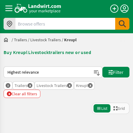
Browse offers
/
Trailers
/
Livestock Trailers
/
Kreupl
Buy Kreupl Livestocktrailers new or used
This is how sorting works on Landwirt.com
Filter
x
x
x
x
Trailers
Livestock Trailers
Kreupl
x
Clear all filters
List
Grid