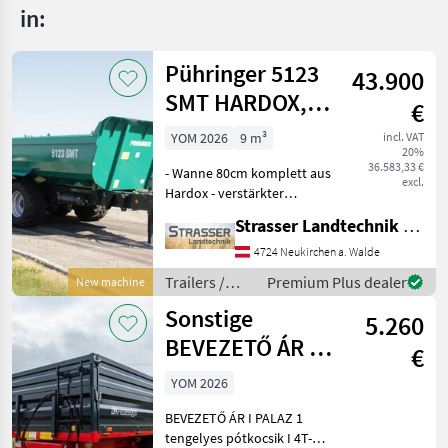
in:
Pühringer 5123
43.900
SMT HARDOX,
€
20t
YOM 2026
9 m³
incl. VAT
20%
36.583,33 €
- Wanne 80cm komplett aus
excl.
Hardox - verstärkter
Muldenkörper mit
Strasser Landtechnik GmbH
doppelter Anzahl an
Versteifungen unten -
4724 Neukirchen a. Walde
Schotterklappe 400mm
Trailers /
Premium Plus dealer
New machine
(Pendelbordwand oben mit
Pühringer
Sonstige
erhöhtem Dr
5.260
BEVEZETŐ ÁR I
€
PALAZ 1
YOM 2026
tengelyes
BEVEZETŐ ÁR I PALAZ 1
pótkocsik I 4T-8
tengelyes pótkocsik I 4T-8T