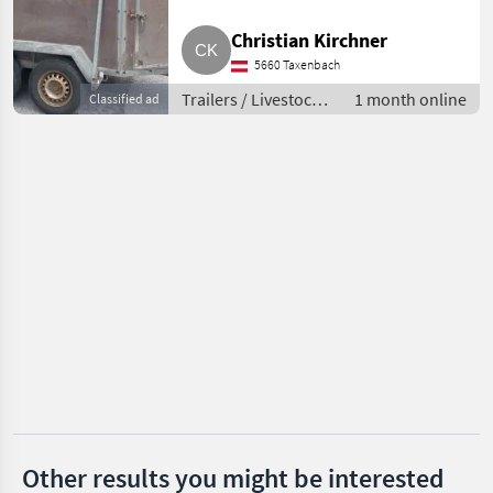
Böckmann
Christian Kirchner
Humbaur
5660 Taxenbach
Trailers / Livestock
1 month online
Classified ad
Pronar
trailers
Nugent
Joskin
Show
all 22
MARKETPLACE
Dealer
Marketplace
Classifieds
offers
Other results you might be interested