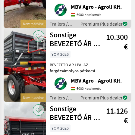
Ha PALAZ akkor kizárólag
MBV Agro - Agroll Kft.
az MBV AGRO! Vásároljon
közvetlenül az importőrtől,
6000 Kecskemét
a régió legnagyobb PALAZ
Trailers /
Premium Plus dealer
New machine
kereskedőitő
Sonstige
Sonstige
10.300
BEVEZETŐ ÁR I
€
PALAZ
YOM 2026
forgózsámolyos
BEVEZETŐ ÁR I PALAZ
pótkocsik I 8
forgózsámolyos pótkocsik I
8T-18T Ha PALAZ akkor
MBV Agro - Agroll Kft.
kizárólag az MBV AGRO!
Vásároljon közvetlenül az
6000 Kecskemét
importőrtől, a régió
Trailers /
Premium Plus dealer
New machine
legnagyobb PALAZ
Sonstige
Sonstige
keresked
11.126
BEVEZETŐ ÁR I
€
PALAZ Tandem
YOM 2026
pótkocsi I 8T-18T