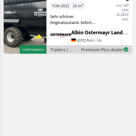
Push+
YOM 2023
26 m³
incl. VAT
19%
31.250 €
Sehr schöner
excl.
Originalzustand. Sofort
verfügbar wg.
Albin Ostermayr Landmaschinenhandel e.K.
Betriebsumstellung. -
Aufsatzdreicke 300mm
93352 Rohr i. Nb
vorne und hinten, mech.
Trailers /
Premium Plus dealer
Used machine
AHK, Aufsatzwände 600mm
Brantner
seitlich abklappbar, S