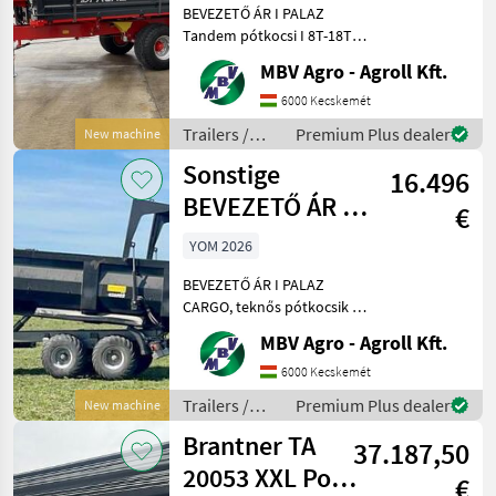
BEVEZETŐ ÁR I PALAZ
Tandem pótkocsi I 8T-18T
Ha PALAZ akkor kizárólag
MBV Agro - Agroll Kft.
az MBV AGRO! Vásároljon
közvetlenül az importőrtől,
6000 Kecskemét
a régió legnagyobb PALAZ
Trailers /
Premium Plus dealer
New machine
kereskedőitől. Az
Sonstige
Sonstige
16.496
BEVEZETŐ ÁR I
€
PALAZ CARGO,
YOM 2026
teknős
BEVEZETŐ ÁR I PALAZ
pótkocsik I 1
CARGO, teknős pótkocsik I
12-18T I 2 tengely Ha PALAZ
MBV Agro - Agroll Kft.
akkor kizárólag az MBV
AGRO! Vásároljon
6000 Kecskemét
közvetlenül az importőrtől,
Trailers /
Premium Plus dealer
New machine
a régió legnagyobb PA
Sonstige
Brantner TA
37.187,50
20053 XXL Power
€