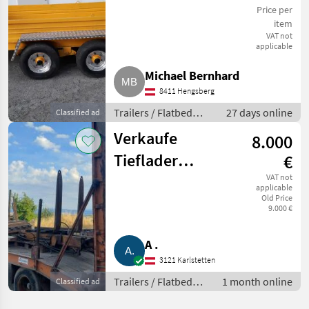
Price per
item
VAT not
applicable
Michael Bernhard
8411 Hengsberg
Trailers / Flatbed
27 days online
Classified ad
trailers
Verkaufe
8.000
Tieflader
€
Goldhofer
VAT not
applicable
Old Price
9.000 €
A .
3121 Karlstetten
Trailers / Flatbed
1 month online
Classified ad
trailers