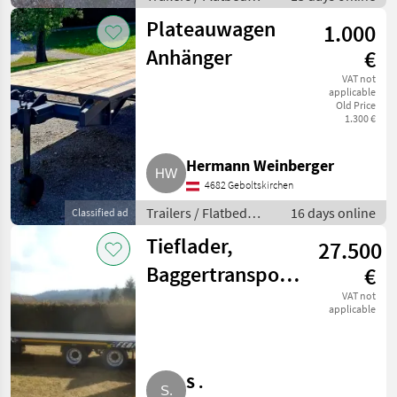
trailers
Plateauwagen
1.000
Anhänger
€
VAT not
applicable
Old Price
1.300 €
Hermann Weinberger
4682 Geboltskirchen
Trailers / Flatbed
16 days online
Classified ad
trailers
Tieflader,
27.500
Baggertransport,
€
Ballenwagen
VAT not
applicable
S .