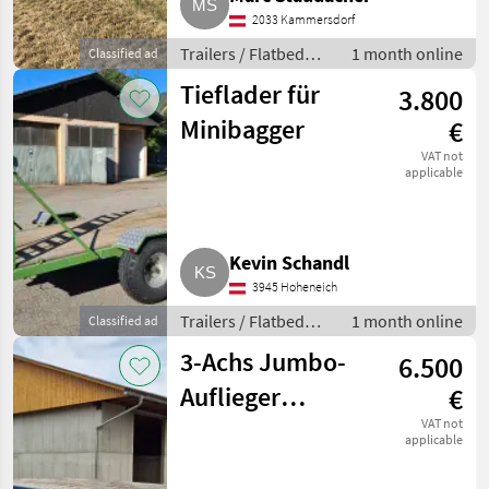
2033 Kammersdorf
Trailers / Flatbed
1 month online
Classified ad
trailers
Tieflader für
3.800
Minibagger
€
VAT not
applicable
Kevin Schandl
3945 Hoheneich
Trailers / Flatbed
1 month online
Classified ad
trailers
3-Achs Jumbo-
6.500
Auflieger
€
Tieflader
VAT not
applicable