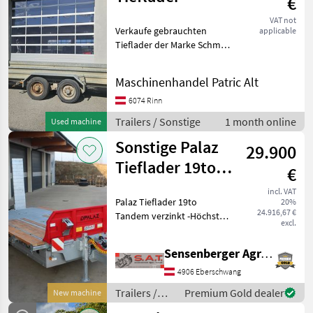
€
VAT not
Verkaufe gebrauchten
applicable
Tieflader der Marke Schmid,
Baujahr 2010, deutsche
Fahrzeugpapiere,
Maschinenhandel Patric Alt
Druckluftbremse, abs, TÜV
abgelaufen, Nutzlast ca 5
6074 Rinn
ton. , Innenlänge 500
Trailers / Sonstige
1 month online
Used machine
Sonstige Palaz
29.900
Tieflader 19to
€
Tandem verzinkt
incl. VAT
Palaz Tieflader 19to
20%
24.916,67 €
Tandem verzinkt -Höchst
excl.
zul. Gesamtgewicht 19000
kg -Eigengewicht 3860 kg -
Sensenberger Agrar-Technik
Stützlast 3000 kg -Nutzlast
15000 kg -2 x 10 Tonnen
4906 Eberschwang
Achse -Hydr
Trailers /
Premium Gold dealer
New machine
Sonstige