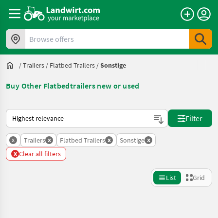
Browse offers
/
Trailers
/
Flatbed Trailers
/
Sonstige
Buy Other Flatbedtrailers new or used
This is how sorting works on Landwirt.com
Filter
x
x
x
x
Trailers
Flatbed Trailers
Sonstige
x
Clear all filters
List
Grid