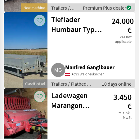
mm 300 x 135 mm
Trailers /
Premium Plus dealer
New machine
Druckluft- + H
Sonstige
Tieflader
24.000
Humbaur Typ
€
CBA
VAT not
applicable
Manfred Ganglbauer
4595 Waldneukirchen
Trailers / Flatbed
10 days online
Classified ad
trailers
Ladewagen
3.450
Marangon
€
(ähnlich Gruber)
Preis inkl.
MwSt
Faster 15A