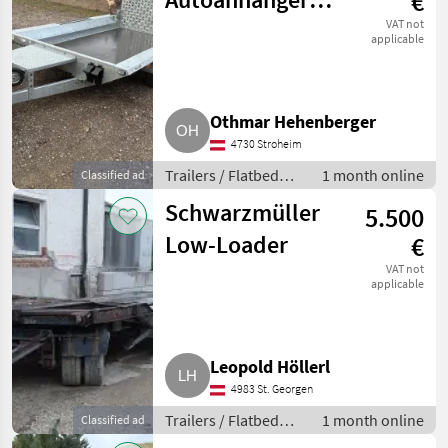
€
mit
VAT not
applicable
Auffahrrampe
Othmar Hehenberger
4730 Stroheim
Trailers / Flatbed
1 month online
Classified ad
trailers
Schwarzmüller
5.500
Low-Loader
€
VAT not
applicable
Leopold Höllerl
4983 St. Georgen
Trailers / Flatbed
1 month online
Classified ad
trailers