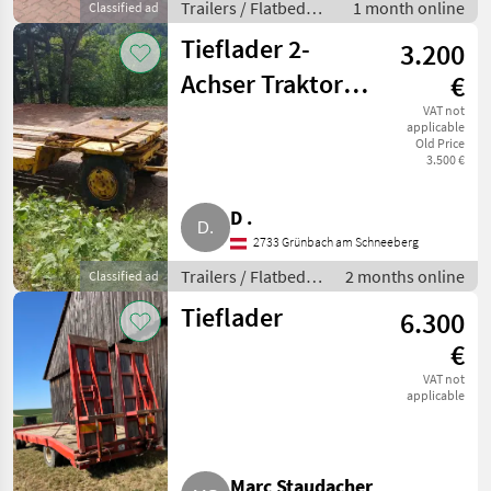
Trailers / Flatbed
1 month online
Classified ad
trailers
Tieflader 2-
3.200
Achser Traktor-
€
Anhänger
VAT not
applicable
Old Price
3.500 €
D .
2733 Grünbach am Schneeberg
Trailers / Flatbed
2 months online
Classified ad
trailers
Tieflader
6.300
€
VAT not
applicable
Marc Staudacher