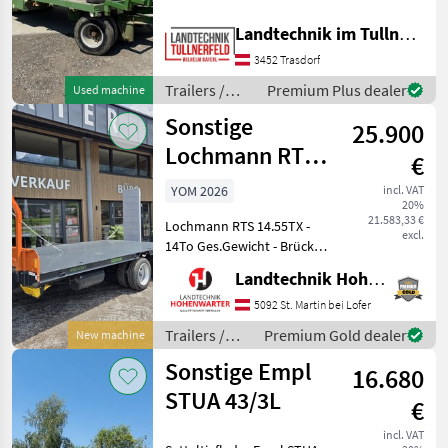
Möslein
wurden vor 2 Jahren
Landtechnik im Tullnerfeld Wilhelm Bayerl GmbH
erneuert) +Bereifung:
Fliegl
7.50R15 +Breite Ladefläche:
3452 Trasdorf
224 cm +Länge Ladefläc
Trailers /
Premium Plus dealer
Used machine
Pronar
Sonstige
Sonstige
25.900
Müller-Mitteltal
Lochmann RTS
€
14.55TX (25966)
Humbaur
YOM 2026
incl. VAT
20%
21.583,33 €
Show
Lochmann RTS 14.55TX -
excl.
all 24
14To Ges.Gewicht - Brücke
2450x5500 mm - Stirngitter
Landtechnik Hohenwarter GmbH
MODEL
für Ballentransport -
Tandemachsen “Bogie“
5092 St. Martin bei Lofer
pendelnd u. gefedert -
Trailers /
Premium Gold dealer
New machine
Brücke hydr. nach hint
Sonstige
TIEFLADER
Sonstige Empl
16.680
STUA 43/3L
€
MARKETPLACE
incl. VAT
Dealer