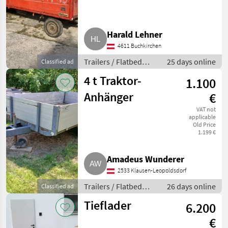
Harald Lehner
4611 Buchkirchen
Trailers / Flatbed
25 days online
Classified ad
trailers
4 t Traktor-
1.100
Anhänger
€
VAT not
applicable
Old Price
1.199 €
Amadeus Wunderer
2533 Klausen-Leopoldsdorf
Trailers / Flatbed
26 days online
Classified ad
trailers
Tieflader
6.200
€