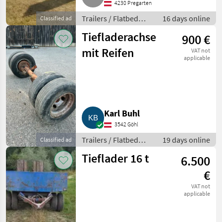
4230 Pregarten
Trailers / Flatbed
16 days online
Classified ad
trailers
Tiefladerachse
900 €
mit Reifen
VAT not
applicable
Karl Buhl
3542 Göhl
Trailers / Flatbed
19 days online
Classified ad
trailers
Tieflader 16 t
6.500
€
VAT not
applicable