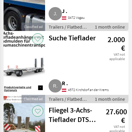
J .
8472 Vogau
Trailers / Flatbed
1 month online
Classified ad
trailers
Suche Tieflader
2.000
€
VAT not
applicable
R .
4572 Kirchdorf an der Krems
Trailers / Flatbed
1 month online
Classified ad
trailers
Fliegel 3-Achs-
27.600
Tieflader DTS
€
300
VAT not
applicable