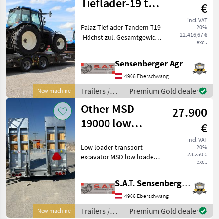
Tieflader-19 to.-
€
Tandem
incl. VAT
Palaz Tieflader-Tandem T19
20%
22.416,67 €
-Höchst zul. Gesamtgewicht
excl.
19000 kg -Eigengewicht
3860 kg -Stützlast 3000 kg -
Sensenberger Agrar-Technik
Nutzlast 15000 kg -2 x 10
Tonnen Achse -
4906 Eberschwang
Hydraulische R
Trailers /
Premium Gold dealer
New machine
Sonstige
Other MSD-
27.900
19000 low
€
loader tandem
incl. VAT
Low loader transport
20%
NEW
23.250 €
excavator MSD low loader
excl.
tandem -Maximum
permissible total weight
S.A.T. Sensenberger Agrar-Technik
19000 kg -Town weight 3860
kg -Support load 3000 kg -
4906 Eberschwang
Payload 15000 kg -2
Trailers /
Premium Gold dealer
New machine