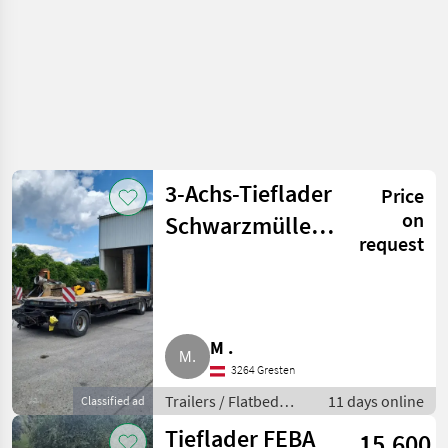
3-Achs-Tieflader
Price
on
Schwarzmüller
request
2016
M .
3264 Gresten
Trailers / Flatbed
11 days online
Classified ad
trailers
Tieflader FEBA
15.600