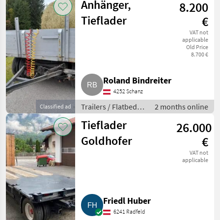
Anhänger,
8.200
Tieflader
€
VAT not
applicable
Old Price
8.700 €
Roland Bindreiter
4252 Schanz
Trailers / Flatbed
2 months online
Classified ad
trailers
Tieflader
26.000
Goldhofer
€
VAT not
applicable
Friedl Huber
6241 Radfeld