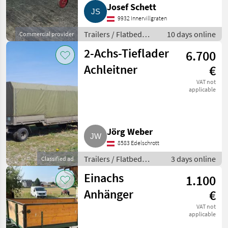
Josef Schett
9932 Innervillgraten
Trailers / Flatbed
10 days online
Commercial provider
trailers
2-Achs-Tieflader
6.700
Achleitner
€
VAT not
applicable
Jörg Weber
8583 Edelschrott
Trailers / Flatbed
3 days online
Classified ad
trailers
Einachs
1.100
Anhänger
€
VAT not
applicable