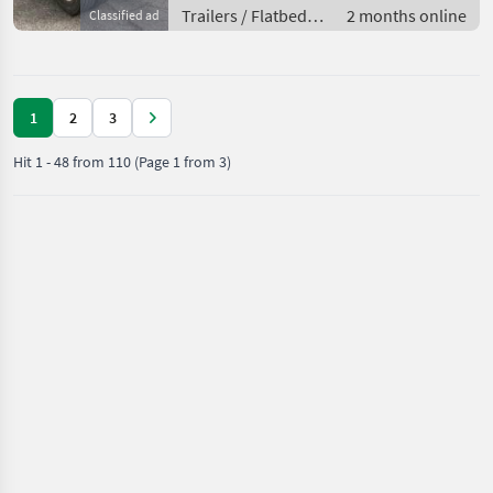
Trailers / Flatbed
2 months online
Classified ad
trailers
1
2
3
Hit
1
-
48
from
110
(Page 1 from 3)