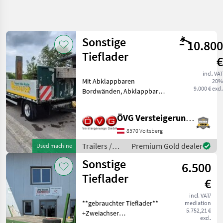
Refine
search
Sonstige
10.800
Category
Place
Filter
4
Tieflader
€
Show
incl. VAT
CURRENT
Mit Abklappbaren
Reset
110
20%
PATH
9.000 € excl.
Bordwänden, Abklappbare
results
Agriculture
Auffahrtsrampen,
technology
Erstzulassung 12.2020,
ÖVG Versteigerungen
18000kg Gesamtgewicht,
Trailers
Nutzlast 13300kg, mit
8570 Voitsberg
Flatbed
Original Felgen, Ohne
Trailers
Trailers /
Premium Gold dealer
Used machine
Allufelgen!!!!!
Sonstige
Sonstige
Sonstige
6.500
Tieflader
SELECT
€
CATEGORY
incl. VAT/
**gebrauchter Tieflader**
mediation
Sonstige
5.752,21 €
+Zweiachser
excl.
+Zwillingsbereifung (Reifen