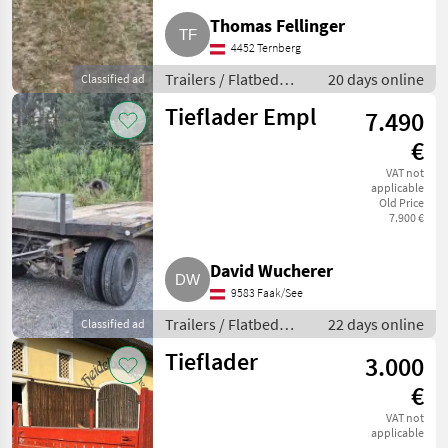
Thomas Fellinger
4452 Ternberg
Trailers / Flatbed
20 days online
Classified ad
trailers
Tieflader Empl
7.490
€
VAT not
applicable
Old Price
7.900 €
David Wucherer
9583 Faak/See
Trailers / Flatbed
22 days online
Classified ad
trailers
Tieflader
3.000
€
VAT not
applicable