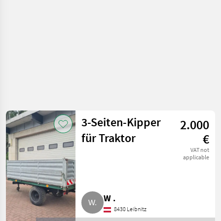
3-Seiten-Kipper
2.000
für Traktor
€
VAT not
applicable
W .
8430 Leibnitz