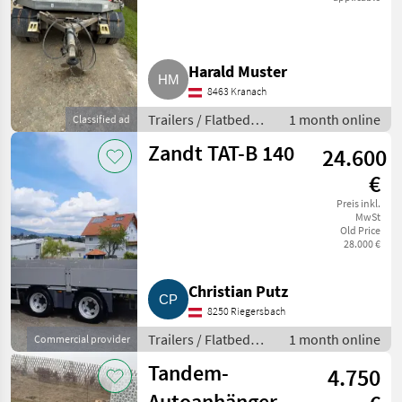
Harald Muster
8463 Kranach
Trailers / Flatbed
1 month online
Classified ad
trailers
Zandt TAT-B 140
24.600
€
Preis inkl.
MwSt
Old Price
28.000 €
Christian Putz
8250 Riegersbach
Trailers / Flatbed
1 month online
Commercial provider
trailers
Tandem-
4.750
Autoanhänger