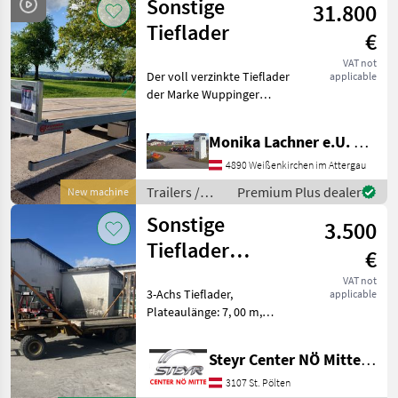
Sonstige
31.800
Tieflader
€
VAT not
Der voll verzinkte Tieflader
applicable
der Marke Wuppinger
spezifiziert, bietet eine
erstklassige Ausstattung
Monika Lachner e.U. Maschinenhandel
und ist ideal für den
Transport von schweren
4890 Weißenkirchen im Attergau
Lasten geeignet. Der
Trailers /
Premium Plus dealer
New machine
Sonstige
Sonstige
3.500
Tieflader
€
PRIVATVERKAUF
VAT not
3-Achs Tieflader,
applicable
Plateaulänge: 7, 00 m,
Druckluftbremse nicht
funktionstüchtig,
Steyr Center NÖ Mitte Landmaschinentechnik GmbH
Vorderachse defekt,
Bereifung: 7.00-12,
3107 St. Pölten