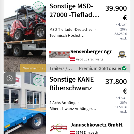
Sonstige
Sonstige MSD-
39.900
27000 -Tieflader-
€
Dreiachser
incl. VAT
MSD Tieflader-Dreiachser -
20%
33.250 €
Technisch Höchst
excl.
zul.Gesamtgewicht 32000
kg -Eigengewicht 5600 kg -
Sensenberger Agrar-Technik
Technische Stützlast 2000
kg -Technische Nutzlast
4906 Eberschwang
24000 kg -Techni
Trailers /
Premium Gold dealer
New machine
Sonstige
Sonstige KANE
37.800
Biberschwanz
€
incl. VAT
2 Achs Anhänger
20%
31.500 €
Biberschwanz Anhänger
excl.
Plateau: 8, 00 m
Gesamtlänge ohne Deichsel
Januschkowetz GmbH.
Gesamtänge: 9, 4 m Breite
2, 5 m Plateauhöhe: 965
3376 Ennsbach