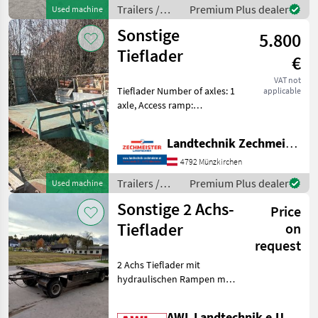
PRIVATVERKAUF Number of
Trailers /
Premium Plus dealer
Used machine
axles: 3 axles, Brake:
Sonstige
Sonstige
5.800
Tieflader
€
VAT not
Tieflader Number of axles: 1
applicable
axle, Access ramp:
Mechanical Trailers Flatbed
trailers
Landtechnik Zechmeister GmbH & Co KG
4792 Münzkirchen
Trailers /
Premium Plus dealer
Used machine
Sonstige
Sonstige 2 Achs-
Price
Tieflader
on
request
2 Achs Tieflader mit
hydraulischen Rampen mit
integrierter Abstützung, 2
Leiter Druckluftbremse,
AWL Landtechnik e.U.