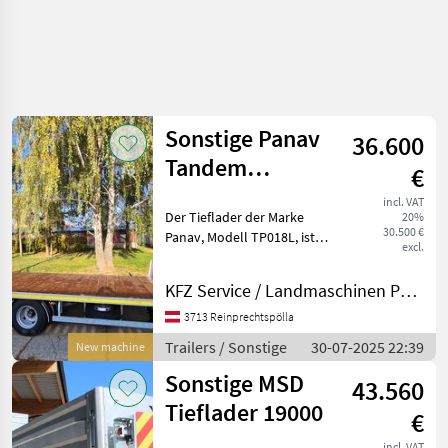
Sonstige Panav
36.600
Tandem
€
Tieflader TP018
incl. VAT
Der Tieflader der Marke
20%
30.500 €
Panav, Modell TP018L, ist
excl.
ein vielseitig einsetzbarer
Tandemachser, der durch
KFZ Service / Landmaschinen Philipp Manhart
seine hervorragende
Ausstattung besticht. Zu
3713 Reinprechtspölla
den herausragen
Trailers / Sonstige
30-07-2025 22:39
New machine
Sonstige MSD
43.560
Tieflader 19000
€
incl. VAT