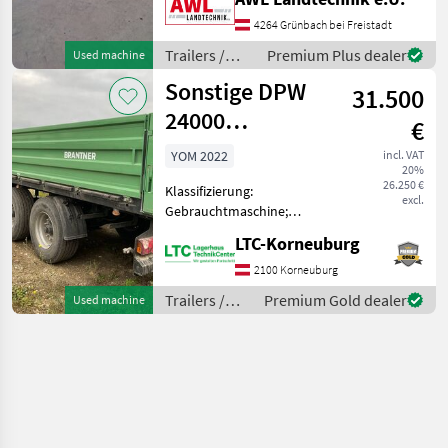
Beleuchtung, guter
Zustand. PRIVATVERKAUF
4264 Grünbach bei Freistadt
Trailers Flatbed trailer
Trailers /
Premium Plus dealer
Used machine
Sonstige
Sonstige DPW
31.500
24000
€
Plattformwagen
YOM 2022
incl. VAT
20%
26.250 €
Klassifizierung:
excl.
Gebrauchtmaschine;
Service Historie: Ja; Anzahl
LTC-Korneuburg
Vorbesitzer: 1; Weitere
Maschinenmerkmale:
2100 Korneuburg
Privatverkauf 0664 3912976
Trailers /
Premium Gold dealer
Used machine
Trailers Flatbed trailers
Sonstige