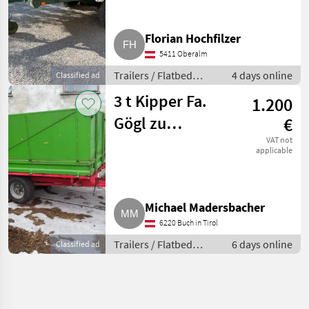
Florian Hochfilzer
5411 Oberalm
Trailers / Flatbed
4 days online
Classified ad
trailers
3 t Kipper Fa.
1.200
Gögl zu
€
verkaufen
VAT not
applicable
Michael Madersbacher
6220 Buch in Tirol
Trailers / Flatbed
6 days online
Classified ad
trailers