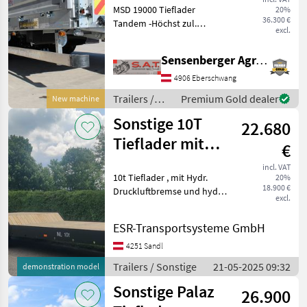
MSD 19000 Tieflader
20%
36.300 €
Tandem -Höchst zul.
excl.
Gesamtgewicht 18000 kg -
Eigengewicht ca. 4500 kg -
Sensenberger Agrar-Technik
Nutzlast 13500 kg -2 x 10
Tonnen Achse -Ladefläche
4906 Eberschwang
5800 mm + 1300 mm
Trailers /
Premium Gold dealer
New machine
Sonstige
Sonstige 10T
22.680
Tieflader mit
€
hydr. Rampen
incl. VAT
10t Tieflader , mit Hydr.
20%
18.900 €
Druckluftbremse und hydr.
excl.
Rampen, massive
Ausführung Trailers Flatbed
ESR-Transportsysteme GmbH
trailers
4251 Sandl
Trailers / Sonstige
21-05-2025 09:32
demonstration model
Sonstige Palaz
26.900