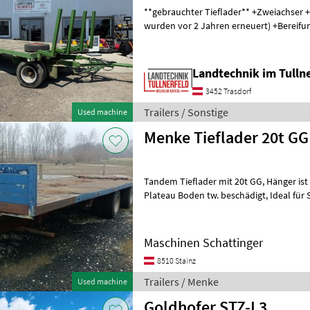
**gebrauchter Tieflader** +Zweiachser +Zwillingsbereifung (Reifen
wurden vor 2 Jahren erneuert) +Bereifun
Ladefläche: 224 cm +Länge Ladefläc
Landtechnik im Tulln
3452 Trasdorf
Trailers / Sonstige
Used machine
Menke Tieflader 20t GG
Tandem Tieflader mit 20t GG, Hänger ist neu bereift, 2l DL Anlage,
Plateau Boden tw. beschädigt, Ideal für Strohballen- Bagger
Transport. Trailers Flatbed trailers
Maschinen Schattinger
8510 Stainz
Trailers / Menke
Used machine
Goldhofer STZ-L3