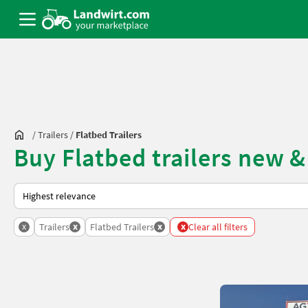
/
Trailers
/
Flatbed Trailers
Buy Flatbed trailers new 
This is how sorting works on Landwirt.com
x
x
x
x
Trailers
Flatbed Trailers
Clear all filters