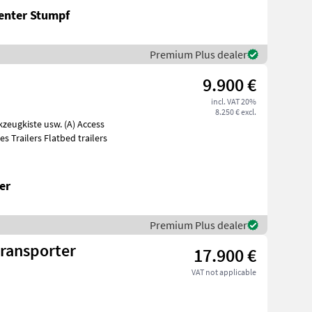
enter Stumpf
Premium Plus dealer
9.900 €
incl. VAT 20%
8.250 € excl.
s Trailers Flatbed trailers
er
Premium Plus dealer
ransporter
17.900 €
VAT not applicable