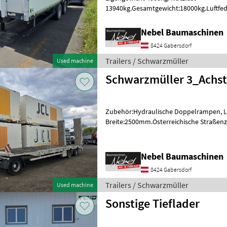
13940kg.Gesamtgewicht:18000kg.Luftfed
Länge:6800mm Breite:2500mm, Typensch
certificate Trailers
Nebel Baumaschinen
8424 Gabersdorf
Trailers / Schwarzmüller
Used machine
Schwarzmüller 3_Achst
Zubehör:Hydraulische Doppelrampen, 
Breite:2500mm.Österreichische Straßen
Bj.2007. Trailers Flatbed trailers
Nebel Baumaschinen
8424 Gabersdorf
Trailers / Schwarzmüller
Used machine
Sonstige Tieflader