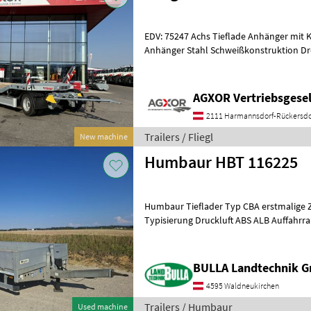
EDV: 75247 Achs Tieflade Anhänger mit Kröpfung Fahrgestell Tieflade
Anhänger Stahl Schweißkonstruktion Dr
Kugeldrehkranz Heckabstüt
AGXOR Vertriebsgesel
2111 Harmannsdorf-Rückersdo
Trailers / Fliegl
New machine
Humbaur HBT 116225
Humbaur Tieflader Typ CBA erstmalige 
Typisierung Druckluft ABS ALB Auffahrr
Bordwänden klappbar Satt
BULLA Landtechnik 
4595 Waldneukirchen
Trailers / Humbaur
Used machine