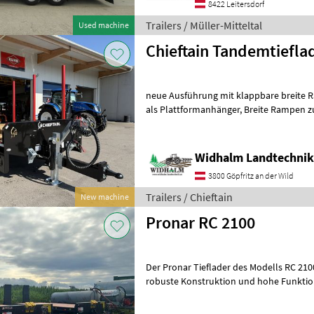
8422 Leitersdorf
Trailers / Müller-Mitteltal
Used machine
Chieftain Tandemtiefla
neue Ausführung mit klappbare breite 
als Plattformanhänger, Breite Rampen zum Transport von
verschiedenen Fahrzeugen,
Widhalm Landtechni
3800 Göpfritz an der Wild
Trailers / Chieftain
New machine
Pronar RC 2100
Der Pronar Tieflader des Modells RC 2100 besticht durch seine
robuste Konstruktion und hohe Funktionalität, ide
Transport schwerer Lasten. Dieses Model