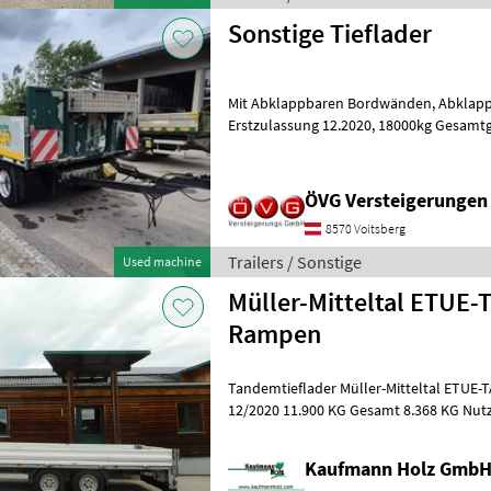
Sonstige Tieflader
Mit Abklappbaren Bordwänden, Abklappbare Auffahrtsrampen,
Erstzulassung 12.2020, 18000kg Gesamtgewicht, Nutzlast 13300kg, mit
Original Felgen, Ohne Allufelgen!!!!!
ÖVG Versteigerungen
8570 Voitsberg
Trailers / Sonstige
Used machine
Müller-Mitteltal ETUE-
Rampen
Tandemtieflader Müller-Mitteltal ETUE-TA-ER 11, 9 
12/2020 11.900 KG Gesamt 8.368 KG Nutzlast 2.532 KG Eigengewicht -
6, 2 Meter Ladelänge - 2
Kaufmann Holz Gmb