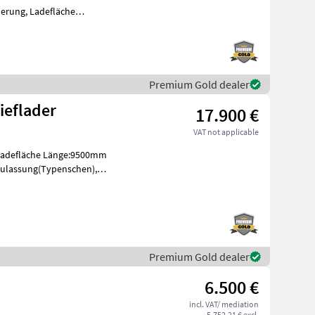
erung, Ladefläche
ein-Pickerl.90km/h. Type
Premium Gold dealer
ieflader
17.900 €
VAT not applicable
Ladefläche Länge:9500mm
zulassung(Typenschen),
Premium Gold dealer
6.500 €
incl. VAT/ mediation
5.752,21 € excl.