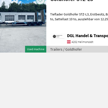
Tieflader Goldhofer STZ-L3, Erstbesitz, Baujahr 04/2009, Nutzlast 28
to, Sattellast 10 to, ausziehbar von 12.25 bis 14.65 m, alle 3 Achsen
gelenkt, Luftgefede
DGL Handel & Transpo
4202 Hellmonsödt
Trailers / Goldhofer
Used machine