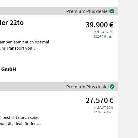
Premium Plus dealer
der 22to
39.900 €
incl. VAT 20%
33.250 € excl.
Rampen somit auch optimal
 Plattformlänge 8, 4mm,
k GmbH
Premium Plus dealer
27.570 €
incl. VAT 20%
22.975 € excl.
al für den
l i