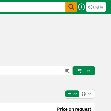
Log in
Filter
List
Grid
Price on request