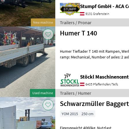
Stumpf GmbH - ACA C
9131 Grafenstein
Trailers / Pronar
New machine
Humer T 140
Humer Tieflader T 140 mit Rampen, Werkzeugkiste usw. (A) Access
ramp: Mechanical, Number of axles: 2 axle
Stöckl Maschinencent
6405 Pfaffenhofen/Telfs
Trailers / Humer
Used machine
Schwarzmüller Baggert
YOM 2015
250 cm
Eigengewicht 4060kg. Nutzlast