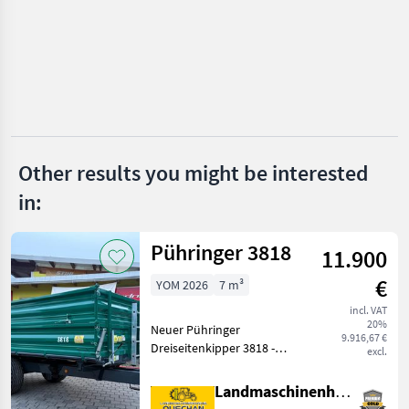
Böckmann
Humbaur
Pronar
Nugent
Other results you might be interested
Joskin
in:
Show
all 22
Pühringer 3818
11.900
MARKETPLACE
€
YOM 2026
7 m³
Dealer
Marketplace
Classifieds
incl. VAT
offers
20%
Neuer Pühringer
9.916,67 €
Dreiseitenkipper 3818 -
excl.
Eigengewicht 1480kg -
Nutzlast 6000kg -
Landmaschinenhandel Ouschan Anton
Brückenmaße