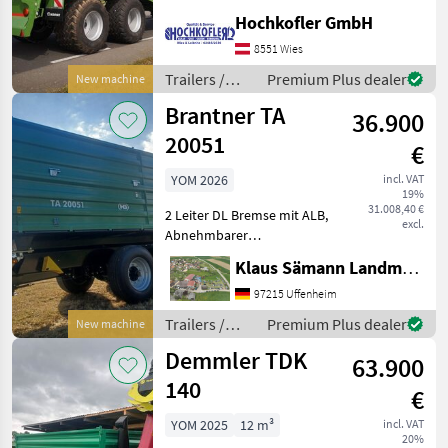
Hinterachse -
Hochkofler GmbH
Untenanhängung - K80-
8551 Wies
Kugelkopfkupplung -
Hydraulische
Trailers /
Premium Plus dealer
New machine
Krone
Brantner TA
36.900
20051
€
YOM 2026
incl. VAT
19%
31.008,40 €
2 Leiter DL Bremse mit ALB,
excl.
Abnehmbarer
Lampenschutz, autom.
Klaus Sämann Landmaschinen Fachbetrieb GmbH
Anhängekupplung, Öl und
Luft hinten, Planenaufbau
97215 Uffenheim
mit Rollplane,
Trailers /
Premium Plus dealer
New machine
Bedienplattform,
Brantner
Demmler TDK
Bordwände mit Powerfle
63.900
140
€
YOM 2025
12 m³
incl. VAT
20%