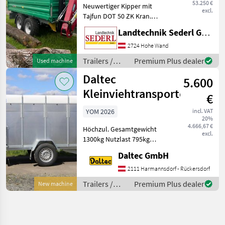
53.250 €
Neuwertiger Kipper mit
excl.
Tajfun DOT 50 ZK Kran.
Kran mit Euro-
Landtechnik Sederl GmbH
Drehhebelsteuerung 4, 5 to.
Rotator und Holzgreifer GR
2724 Hohe Wand
130 Pendelbremse Flap
Trailers /
Premium Plus dealer
Used machine
Down Abstützung Kranse
Demmler
Daltec
5.600
Kleinviehtransporter
€
YOM 2026
incl. VAT
20%
4.666,67 €
Höchzul. Gesamtgewicht
excl.
1300kg Nutzlast 795kg
Innenmaße:
Daltec GmbH
2580x1400x1480
Außenmasse:
2111 Harmannsdorf - Rückersdorf
4160x1910x2120 Reifen
Trailers /
Premium Plus dealer
New machine
185R14C 1 Achse Aufbau •
Daltec
Stahlblechwände • Pol