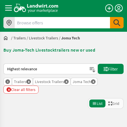
Browse offers
/
Trailers
/
Livestock Trailers
/
Joma Tech
Buy Joma-Tech Livestocktrailers new or used
This is how sorting works on Landwirt.com
Filter
x
x
x
x
Trailers
Livestock Trailers
Joma Tech
x
Clear all filters
List
Grid