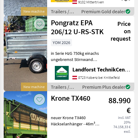
9102 Mittertrixen
3850x1820mm -
Pendelaufsatzwand -
Trailers /
Premium Gold dealer
New machine
Grundbordwand 500mm
Pühringer
Pongratz EPA
mit Hebefede
Price
206/12 U-RS-STK
on
request
YOM 2026
in Serie HzG 750kg einachs
ungebremst Stirnwand
klappbar Aufsatzwände
Landforst TechnikCenter Knittelfeld
600mm Flachplane grau
inkl. 2Stk.
8723 Kobenz bei Knittelfeld
Rohrabstellstützen Um
Trailers /
Premium Plus dealer
New machine
Ihnen unnötige Wartezeiten
Pongratz
Krone TX460
oder Wegst
88.990
€
neuer Krone TX460
incl. VAT
20%
Häckselanhänger - 46m³
74.158,33 €
Fassungsvermögen - hydr.
excl.
Austragung - gelenkte