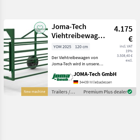
Refine
search
Joma-Tech
4.175
Category
Place
Filter
4
Viehtreibewagen
€
- Treibewagen
Show
YOM 2025
120 cm
incl. VAT
CURRENT
Reset
1
19%
PATH
3.508,40 €
results
Der Viehtreibewagen von
excl.
Agriculture
Joma-Tech wird in unserer
technology
eigenen Fertigung aus
JOMA-Tech GmbH
hochwertigen Materialien
Trailers
produziert. Der Wagen wird
34439 Willebadessen
Livestock
in der Ackerschiene des
Trailers
Trailers /
Premium Plus dealer
New machine
Schleppers gefahr
Joma-Tech
Joma
Tech
SELECT
CATEGORY
Joma-Tech