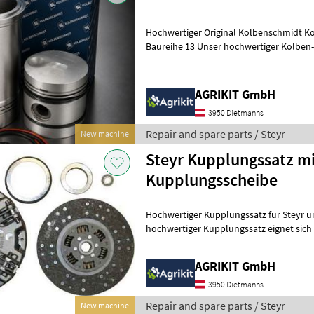
Hochwertiger Original Kolbenschmidt Ko
Baureihe 13 Unser hochwertiger Kolben-/Buchsensatz in Original
Kolbenschmidt (KS) Qualität eigne
AGRIKIT GmbH
3950 Dietmanns
Repair and spare parts / Steyr
New machine
Steyr Kupplungssatz mi
Kupplungsscheibe
Hochwertiger Kupplungssatz für Steyr und 
hochwertiger Kupplungssatz eignet sich i
Reparatur oder Instandsetzung d
AGRIKIT GmbH
3950 Dietmanns
Repair and spare parts / Steyr
New machine