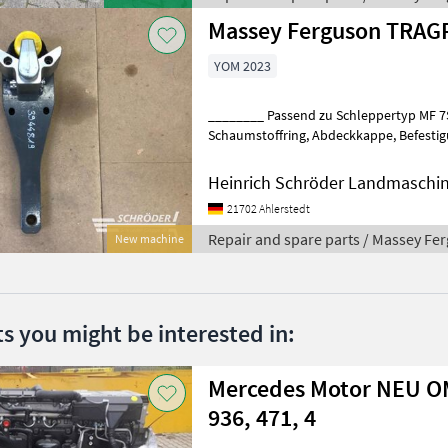
Massey Ferguson TRAG
YOM 2023
________ Passend zu Schleppertyp MF 7S
Schaumstoffring, Abdeckkappe, Befestigungsbolzen, Stützlast: 3.000
kg Repair and spare parts Tractor spare 
Heinrich Schröder Landmaschin
21702 Ahlerstedt
Repair and spare parts / Massey Fe
New machine
ts you might be interested in:
Mercedes Motor NEU OM
936, 471, 4