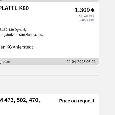
PLATTE K80
1.309 €
incl. VAT 19%
1.100 € excl.
.150-180 Dyna 6,
pa
en KG Ahlerstedt
rguson
09-04-2025 06:29
 473, 502, 470,
Price on request