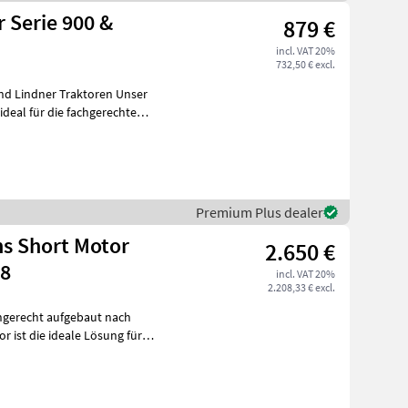
 Serie 900 &
879 €
incl. VAT 20%
732,50 € excl.
Lindner Traktoren Unser
deal für die fachgerechte
Premium Plus dealer
ns Short Motor
2.650 €
48
incl. VAT 20%
2.208,33 € excl.
hgerecht aufgebaut nach