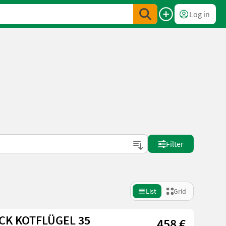
Log in
Filter
List
Grid
ÜCK KOTFLÜGEL 35
458 €