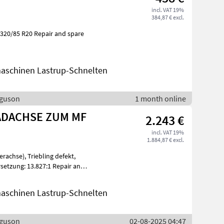
incl. VAT 19%
384,87 € excl.
aschinen Lastrup-Schnelten
rguson
1 month online
RADACHSE ZUM MF
2.243 €
incl. VAT 19%
1.884,87 € excl.
bling defekt,
aschinen Lastrup-Schnelten
rguson
02-08-2025 04:47