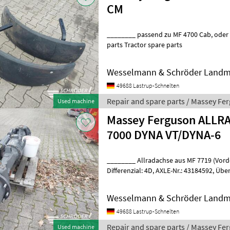
CM
________ passend zu MF 4700 Cab, oder 320/85 R20 Repair and spare
parts Tractor spare parts
Wesselmann & Schröder Landm
49688 Lastrup-Schnelten
Repair and spare parts / Massey Fe
Used machine
Massey Ferguson ALL
7000 DYNA VT/DYNA-6
________ Allradachse aus MF 7719 (Vorderachse), Trie
Differenzial: 4D, AXLE-Nr.: 43184592, Übersetzung: 13.827:1 Repair and
spare parts Tractor spare p
Wesselmann & Schröder Landm
49688 Lastrup-Schnelten
Repair and spare parts / Massey Fe
Used machine