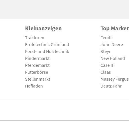
Kleinanzeigen
Top Marke
Traktoren
Fendt
Erntetechnik Grünland
John Deere
Forst- und Holztechnik
Steyr
Rindermarkt
New Holland
Pferdemarkt
Case IH
Futterbörse
Claas
Stellenmarkt
Massey Fergu
Hofladen
Deutz-Fahr