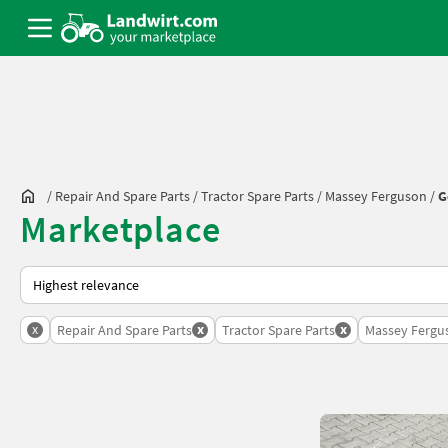
/
Repair And Spare Parts
/
Tractor Spare Parts
/
Massey Ferguson
/
G
Marketplace
This is how sorting works on Landwirt.com
x
x
x
Repair And Spare Parts
Tractor Spare Parts
Massey Fergu