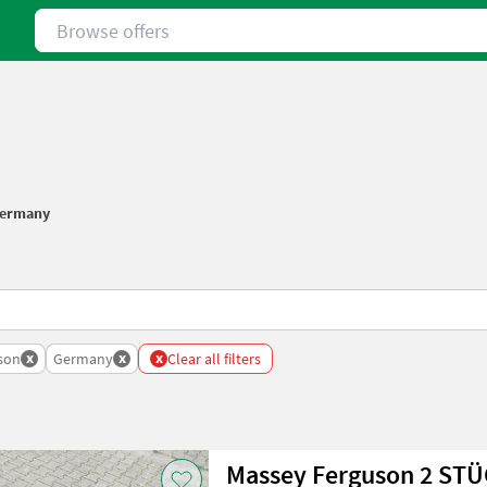
Browse offers
ermany
x
x
x
son
Germany
Clear all filters
Massey Ferguson 2 ST