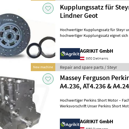
Kupplungssatz für Steyr
Lindner Geot
Hochwertiger Kupplungssatz für Steyr und 
hochwertiger Kupplungssatz eignet sich i
Reparatur oder Instandsetzung d
AGRIKIT GmbH
3950 Dietmanns
Repair and spare parts / Steyr
New machine
Massey Ferguson Perki
A4.236, AT4.236 & A4.2
Hochwertiger Perkins Short Motor – Fac
Werksvorschrift Unser Perkins Short Motor ist die ideale Lösung für
eine professionelle Motorinstand
AGRIKIT GmbH
3950 Dietmanns