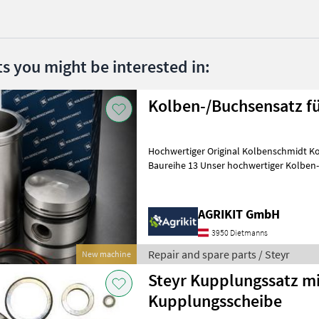
ts you might be interested in:
Kolben-/Buchsensatz fü
Hochwertiger Original Kolbenschmidt Ko
Baureihe 13 Unser hochwertiger Kolben-/Buchsensatz in Original
Kolbenschmidt (KS) Qualität eigne
AGRIKIT GmbH
3950 Dietmanns
Repair and spare parts / Steyr
New machine
Steyr Kupplungssatz mi
Kupplungsscheibe