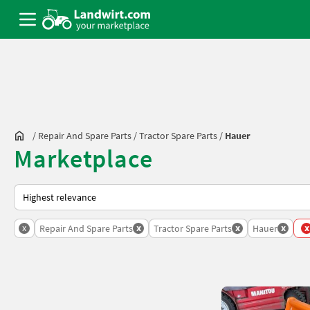
/
Repair And Spare Parts
/
Tractor Spare Parts
/
Hauer
Marketplace
This is how sorting works on Landwirt.com
x
x
x
x
x
Repair And Spare Parts
Tractor Spare Parts
Hauer