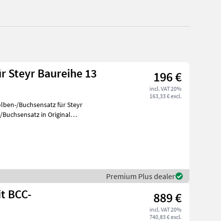
r Steyr Baureihe 13
196 €
incl. VAT 20%
163,33 € excl.
lben-/Buchsensatz für Steyr
Premium Plus dealer
t BCC-
889 €
incl. VAT 20%
740,83 € excl.