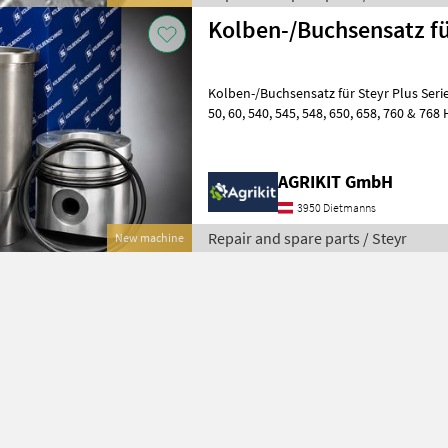
Kolben-/Buchsensatz für
Kolben-/Buchsensatz für Steyr Plus Serie 
50, 60, 540, 545, 548, 650, 658, 760 & 768 Hochwertiger
Kolben-/Buchsensatz für Steyr Plus Tra
AGRIKIT GmbH
3950 Dietmanns
Repair and spare parts / Steyr
New machine