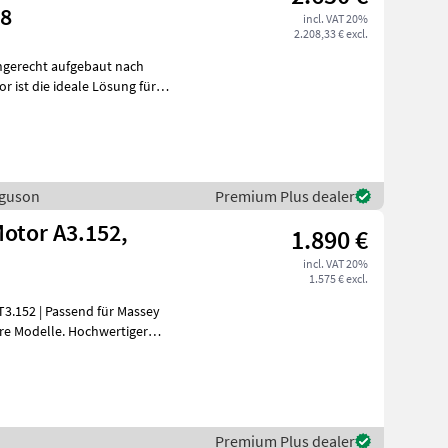
48
incl. VAT 20%
2.208,33 € excl.
hgerecht aufgebaut nach
rguson
Premium Plus dealer
Motor A3.152,
1.890 €
incl. VAT 20%
1.575 € excl.
Premium Plus dealer