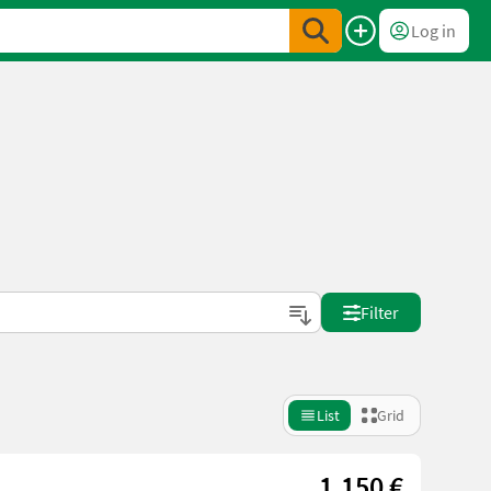
Log in
Filter
List
Grid
1.150 €