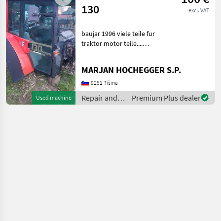
130
excl. VAT
baujar 1996 viele teile fur
traktor motor teile....
kabine getribe ..... motor
dekl, haube , maske ....
MARJAN HOCHEGGER S.P.
felgen ...... auch explorer
teile antares und silve
9251 Tišina
Repair and
Premium Plus dealer
Used machine
spare parts /
Same