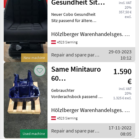
Gesundheit Sitz
incl. VAT
20%
für ältere Same
357,50 €
Neuer Cobo Gesundheit
excl.
Modelle
Sitz passend für ältere
Same Modele z.b.
Minitaurus, Condor, ...
Hölzlberger Warenhandelsges. m. b. H.
Verfügbar mit Stoff oder
4523 Sierning
Kunstleder Sitzschale.
29-03-2023
Sitzschale einzeln auch er
Repair and spare parts
10:12
New machine
/ Same
Same Minitauro
1.590
60
€
Vorderachsbock
incl. VAT
Gebrauchter
20%
Vorderachsbock passend zu
1.325 € excl.
Same Minitauro 60.
Ersatzteil Nr.:
Hölzlberger Warenhandelsges. m. b. H.
0.146.5231.0/20 Repair and
4523 Sierning
spare parts Tractor spare
17-11-2022
parts
Repair and spare parts
08:05
Used machine
/ Same