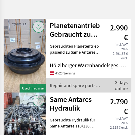
Refine
search
Planetenantrieb
2.990
Category
Place
Filter
4
Gebraucht zu
€
Same Antares
Show
incl. VAT
Gebrauchten Planetentrieb
CURRENT
Reset
26
20%
PATH
passend zu Same Antares
2.491,67 €
results
110/130 Same Laser 90-130
excl.
Agriculture
Lamborghini Formula
Hölzlberger Warenhandelsges. m. b. H.
technology
115/135 mit neuen
Repair
4523 Sierning
Schulterlagern und weiters
And
3 days
wurde der Planeten
Spare
Repair and spare parts /
Parts
online
Used machine
Same
Tractor
Same Antares
2.790
Spare
Parts
Hydraulik
€
Same
incl. VAT
Gebrauchte Hydraulik für
20%
SELECT
Same Antares 110/130,
2.325 € excl.
CATEGORY
Lamborghini Formula