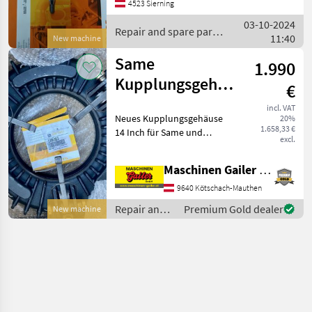
4523 Sierning
Same Allrad Traktoren:
03-10-2024
Condor Minitaurus Solar
Repair and spare parts
11:40
Tauru
New machine
/ Same
Same
1.990
Kupplungsgehäuse
€
TIGER 100 SDF:
incl. VAT
Neues Kupplungsgehäuse
20%
0.164.2310.0/10
1.658,33 €
14 Inch für Same und
excl.
Lamborghini Traktoren.
SDF Artikelnummer:
Maschinen Gailer GmbH
0.164.2310.0/10
Kupplungsgehäuse SDF
9640 Kötschach-Mauthen
Artikelnummer:
Repair and
Premium Gold dealer
New machine
2.2999.003.0 Lager P
spare parts /
Same