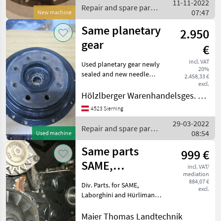
11-11-2022
Agroplus, Agrolux, Serie 5D
Repair and spare parts
07:47
Repair an
New machine
/ Same
Same planetary
2.950
gear
€
incl. VAT
Used planetary gear newly
20%
sealed and new needle
2.458,33 €
bearings mounted. Suitable
excl.
for: Seed Explorer 65-90
Hölzlberger Warenhandelsges. m. b. H.
Identical Lamborghini and
4523 Sierning
Hürlimann Z-28 Repair and
29-03-2022
spar
Repair and spare parts
08:54
Used machine
/ Same
Same parts
999 €
SAME,
incl. VAT/
mediation
Lamborghini,
884,07 €
Div. Parts. for SAME,
excl.
Hürlimann
Laborghini and Hürlimann
Repair and spare parts
Tractor spare parts
Maier Thomas Landtechnik