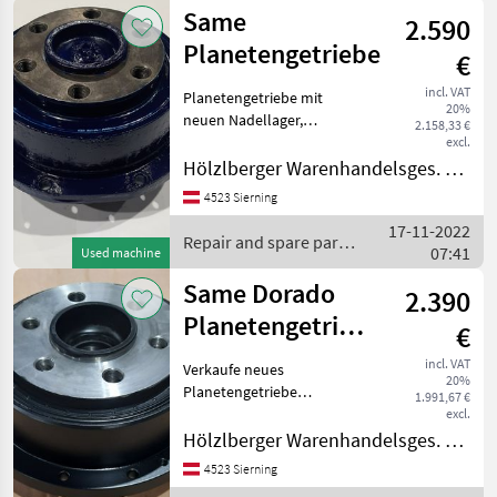
Same
2.590
Planetengetriebe
€
incl. VAT
Planetengetriebe mit
20%
neuen Nadellager,
2.158,33 €
Kegelräder, Sonnenrad und
excl.
Planetenträger. Passend
Hölzlberger Warenhandelsges. m. b. H.
für: Same Falcon,
4523 Sierning
Minitaurus, Solar
17-11-2022
Lamborghini R550, R660,
Repair and spare parts
07:41
R683 Hürli
Used machine
/ Same
Same Dorado
2.390
Planetengetriebe
€
NEU
incl. VAT
Verkaufe neues
20%
Planetengetriebe
1.991,67 €
Alternativersatzteil
excl.
passend zu : Same Dorado,
Hölzlberger Warenhandelsges. m. b. H.
Argon Lamborghini Sprint
4523 Sierning
und Crono, R2 Deutz