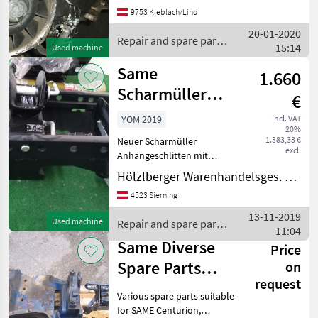
9753 Kleblach/Lind
20-01-2020
Repair and spare parts
15:14
Used machine
/ Same
Same
1.660
Scharmüller
€
Anhängevorrichtung
YOM 2019
incl. VAT
20%
mechanisch
1.383,33 €
Neuer Scharmüller
excl.
Anhängeschlitten mit
mechanischem Zugmaul.
Hölzlberger Warenhandelsges. m. b. H.
Passend zu: Same Explorer I
4523 Sierning
55/60/70 Same Explorer II
60/70 Same Explorer ³ 85
13-11-2019
Used machine
Repair and spare parts
Deutz Fahr Agro
11:04
/ Same
Same Diverse
Price
Spare Parts
on
request
Centurion,
Various spare parts suitable
Centauro,
for SAME Centurion,