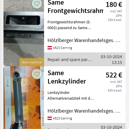
Same
180 €
Frontgewichtsrahmen
incl. VAT
20%
150 € excl.
Frontgewichtsrahmen (E-
0002) passend zu Same
Explorer I&II Repair and
spare parts Tractor spare
Hölzlberger Warenhandelsges. m. b. H.
parts
4523 Sierning
03-10-2024
Repair and spare parts
13:15
New machine
/ Same
Same
522 €
Lenkzylinder
incl. VAT
20%
435 € excl.
Lenkzylinder
Alternativersatzteil mit der
Originalersatzteilnummer:
176.6354.4SP 18X1, 5
Hölzlberger Warenhandelsges. m. b. H.
Gewinde 522€
4523 Sierning
169.6352.420SP 20X1, 5
03-10-2024
Gewinde 600€ Passend zu