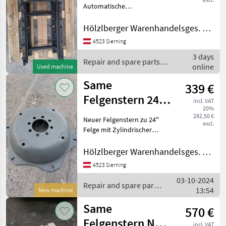
Automatische
MARKETPLACE
Anhägekupplung der Marke
Walterscheid mit Schlitten
Hölzlberger Warenhandelsges. m. b. H.
Dealer
Marketplace
Classifieds
passend zu Same Explorer
offers
4523 Sierning
und Antares. Lochbild
3 days
225X80 Repair and spare
Repair and spare parts /
online
parts T
Used machine
Same
Same
339 €
Felgenstern 24"
incl. VAT
20%
NEU
282,50 €
Neuer Felgenstern zu 24"
excl.
Felge mit Zylindrischer
Bohrung Lochkreis 152, 4
mm Mittelbohrung 110mm
Hölzlberger Warenhandelsges. m. b. H.
Passend zu Same,
4523 Sierning
Lamborghini, Deutz-Fahr,
03-10-2024
und Hürlimann R
Repair and spare parts
13:54
New machine
/ Same
Same
570 €
Felgenstern Neu
incl. VAT