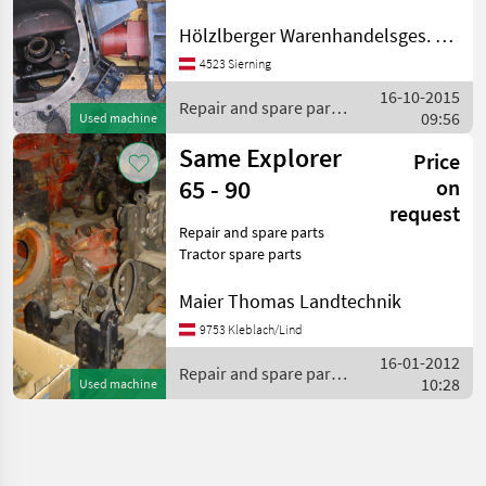
Centauro and Mercury Price
Mercury
on request Repair and
Hölzlberger Warenhandelsges. m. b. H.
spare parts Tractor spare
4523 Sierning
parts
16-10-2015
Repair and spare parts
09:56
Used machine
/ Same
Same Explorer
Price
65 - 90
on
request
Repair and spare parts
Tractor spare parts
Maier Thomas Landtechnik
9753 Kleblach/Lind
16-01-2012
Repair and spare parts
10:28
Used machine
/ Same