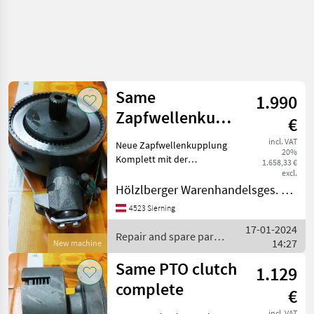
Same
1.990
Zapfwellenkupplung
€
Komplett
incl. VAT
Neue Zapfwellenkupplung
20%
Komplett mit der
1.658,33 €
Teilenummer 269.3610.4/80
excl.
Passend zu: Same Laser 90-
Hölzlberger Warenhandelsges. m. b. H.
110 Same Jaguar 95/100
4523 Sierning
Same Leopard 85/90 Same
17-01-2024
Tiger Six 105 S
Repair and spare parts
14:27
New machine
/ Same
Same PTO clutch
1.129
complete
€
incl. VAT