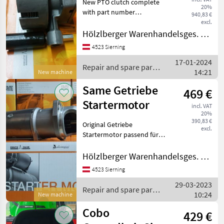
New PTO clutch complete
20%
with part number
940,83 €
012.7103.4/50 Hydraulically
excl.
controlled, 5+5 receipts
Hölzlberger Warenhandelsges. m. b. H.
Fitting: Same Silver 80-100.6
4523 Sierning
Same Explorer 80/90II As
17-01-2024
well as
Repair and spare parts
14:21
New machine
/ Same
Same Getriebe
469 €
Startermotor
incl. VAT
20%
390,83 €
Original Getriebe
excl.
Startermotor passend für
Same Traktoren. 3, 5 KW
Leistung 9 Zähne und 11
Hölzlberger Warenhandelsges. m. b. H.
Zähne Repair and spare
4523 Sierning
parts Tractor spare parts
29-03-2023
Repair and spare parts
10:24
New machine
/ Same
Cobo
429 €