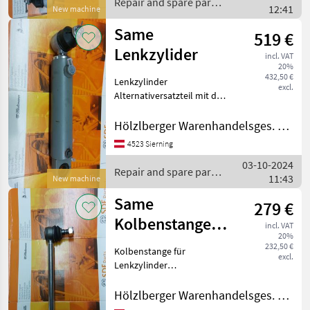
Repair and spare parts
12:41
Same:
New machine
/ Same
Same
519 €
Lenkzylider
incl. VAT
20%
432,50 €
Lenkzylinder
excl.
Alternativersatzteil mit der
Originalersatzteilnummer:
193.6362.4.P Passend zu
Hölzlberger Warenhandelsges. m. b. H.
Same Allradtraktoren:
4523 Sierning
Condor Minitaurus Solar 60
03-10-2024
Taurus Repair
Repair and spare parts
11:43
New machine
/ Same
Same
279 €
Kolbenstange
incl. VAT
20%
für Lenkzylinder
232,50 €
Kolbenstange für
excl.
Lenkzylinder
Alternativersatzteil mit
Originalersatzteilnummer:
Hölzlberger Warenhandelsges. m. b. H.
193.6369.3P Passend zu