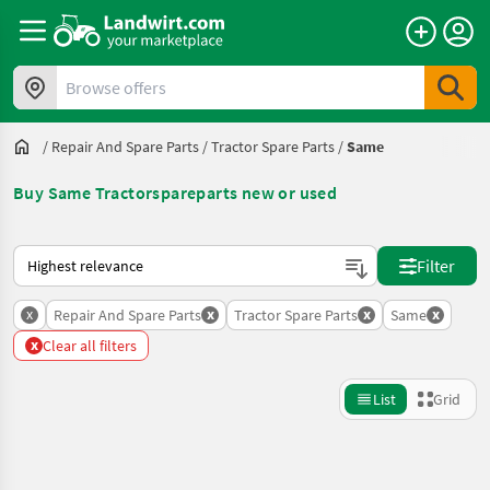
Browse offers
/
Repair And Spare Parts
/
Tractor Spare Parts
/
Same
Buy Same Tractorspareparts new or used
This is how sorting works on Landwirt.com
Filter
x
x
x
x
Repair And Spare Parts
Tractor Spare Parts
Same
x
Clear all filters
List
Grid