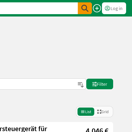
Log in
Filter
List
Grid
steuergerät für
4.046 €