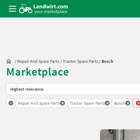
/
Repair And Spare Parts
/
Tractor Spare Parts
/
Bosch
Marketplace
This is how sorting works on Landwirt.com
x
x
x
x
x
Repair And Spare Parts
Tractor Spare Parts
Bosch