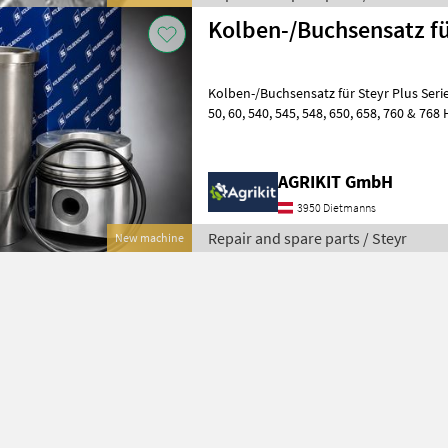
Kolben-/Buchsensatz für
Kolben-/Buchsensatz für Steyr Plus Serie 
50, 60, 540, 545, 548, 650, 658, 760 & 768 Hochwertiger
Kolben-/Buchsensatz für Steyr Plus Tra
AGRIKIT GmbH
3950 Dietmanns
Repair and spare parts / Steyr
New machine