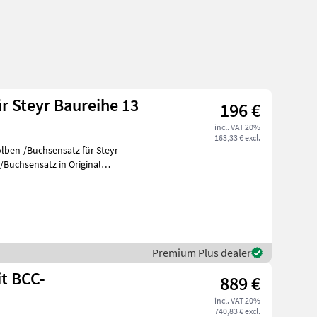
r Steyr Baureihe 13
196 €
incl. VAT 20%
163,33 € excl.
lben-/Buchsensatz für Steyr
Premium Plus dealer
t BCC-
889 €
incl. VAT 20%
740,83 € excl.