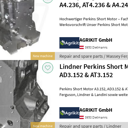
A4.236, AT4.236 & A4.2
Hochwertiger Perkins Short Motor – Fac
Werksvorschrift Unser Perkins Short Motor ist die ideale Lösung für
eine professionelle Motorinstand
AGRIKIT GmbH
3950 Dietmanns
Repair and spare parts / Massey Fe
New machine
Lindner Perkins Short 
AD3.152 & AT3.152
Perkins Short Motor A3.152, AD3.152 & AT3.152 | Passend für Massey
Ferguson, Lindner & Landini sowie weitere Modelle. Hochwertiger
Perkins Short Motor – Fachgerecht
AGRIKIT GmbH
3950 Dietmanns
Repair and spare parts / Lindner
New machine