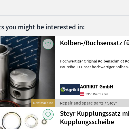
ts you might be interested in:
Kolben-/Buchsensatz fü
Hochwertiger Original Kolbenschmidt Ko
Baureihe 13 Unser hochwertiger Kolben-/Buchsensatz in Original
Kolbenschmidt (KS) Qualität eigne
AGRIKIT GmbH
3950 Dietmanns
Repair and spare parts / Steyr
New machine
Steyr Kupplungssatz mi
Kupplungsscheibe