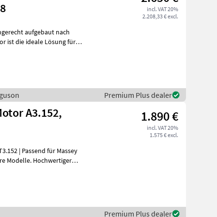
48
incl. VAT 20%
2.208,33 € excl.
hgerecht aufgebaut nach
rguson
Premium Plus dealer
Motor A3.152,
1.890 €
incl. VAT 20%
1.575 € excl.
Premium Plus dealer