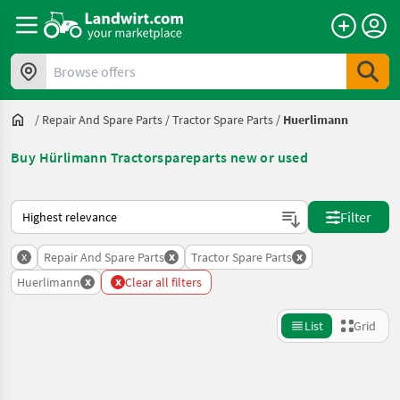
Browse offers
/
Repair And Spare Parts
/
Tractor Spare Parts
/
Huerlimann
Buy Hürlimann Tractorspareparts new or used
This is how sorting works on Landwirt.com
Filter
x
x
x
Repair And Spare Parts
Tractor Spare Parts
x
x
Huerlimann
Clear all filters
List
Grid