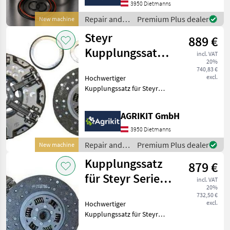
Kolben-/Buchsensatz in
3950 Dietmanns
Original Kolbenschmidt (KS)
Repair and
Premium Plus dealer
New machine
Qualität eigne
spare parts /
Steyr
889 €
Steyr
Kupplungssatz
incl. VAT
20%
mit BCC-
740,83 €
excl.
Hochwertiger
Kupplungsscheibe
Kupplungssatz für Steyr
und Lindner Traktoren
Unser hochwertiger
AGRIKIT GmbH
Kupplungssatz eignet sich
ideal für die fachgerechte
3950 Dietmanns
Reparatur oder
Repair and
Premium Plus dealer
New machine
Instandsetzung d
spare parts /
Kupplungssatz
879 €
Steyr
für Steyr Serie
incl. VAT
20%
900 & Lindner
732,50 €
excl.
Hochwertiger
Geot
Kupplungssatz für Steyr
und Lindner Traktoren