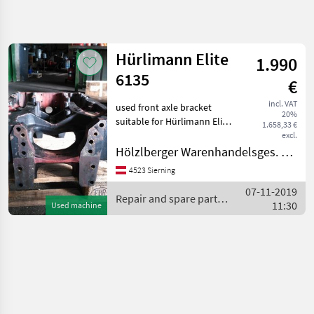
Refine
search
Hürlimann Elite
1.990
Category
Place
Filter
4
6135
€
Show
incl. VAT
used front axle bracket
CURRENT
Reset
1
20%
PATH
suitable for Hürlimann Elite
1.658,33 €
results
6135 and identical
excl.
Agriculture
Lamborghini Repair and
Hölzlberger Warenhandelsges. m. b. H.
technology
spare parts Tractor spare
Repair
4523 Sierning
parts
And
07-11-2019
Spare
Repair and spare parts /
Parts
11:30
Used machine
Hürlimann
Tractor
Spare
Parts
Huerlimann
SELECT
CATEGORY