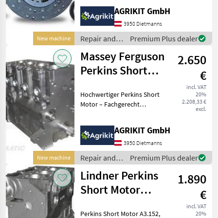
Unser hochwertiger
AGRIKIT GmbH
Kupplungssatz eignet sich
ideal für die fachgerechte
3950 Dietmanns
Reparatur oder
Repair and
Premium Plus dealer
New machine
Instandsetzung d
spare parts /
Massey Ferguson
2.650
Steyr
Perkins Short
€
Motor A4.236,
incl. VAT
Hochwertiger Perkins Short
20%
AT4.236 & A4.248
2.208,33 €
Motor – Fachgerecht
excl.
aufgebaut nach
Werksvorschrift Unser
AGRIKIT GmbH
Perkins Short Motor ist die
ideale Lösung für eine
3950 Dietmanns
professionelle
Repair and
Premium Plus dealer
New machine
Motorinstand
spare parts /
Lindner Perkins
1.890
Massey
Ferguson
Short Motor
€
A3.152, AD3.152
incl. VAT
Perkins Short Motor A3.152,
20%
& AT3.152