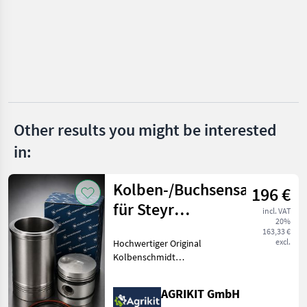
Hürlimann
Mercedes
Steyr
New Holland
Other results you might be interested
Fendt
in:
Same
Kolben-/Buchsensatz
196 €
Show
für Steyr
all 21
incl. VAT
20%
Baureihe 13
163,33 €
MARKETPLACE
excl.
Hochwertiger Original
Kolbenschmidt
Dealer
Marketplace
Classifieds
Kolben-/Buchsensatz für
offers
Steyr Baureihe 13 Unser
AGRIKIT GmbH
hochwertiger