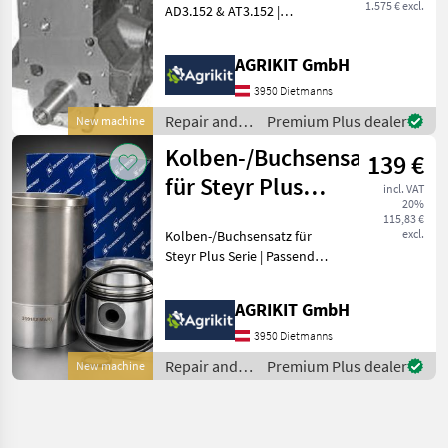
1.575 € excl.
AD3.152 & AT3.152 |
Passend für Massey
Ferguson, Lindner &
AGRIKIT GmbH
Landini sowie weitere
Modelle. Hochwertiger
3950 Dietmanns
Perkins Short Motor –
Repair and
Premium Plus dealer
New machine
Fachgerecht
spare parts /
Kolben-/Buchsensatz
139 €
Lindner
für Steyr Plus
incl. VAT
20%
Serie
115,83 €
excl.
Kolben-/Buchsensatz für
Steyr Plus Serie | Passend
für Steyr Plus 40, 50, 60,
540, 545, 548, 650, 658, 760
AGRIKIT GmbH
& 768 Hochwertiger
Kolben-/Buchsensatz für
3950 Dietmanns
Steyr Plus Tra
Repair and
Premium Plus dealer
New machine
spare parts /
Steyr