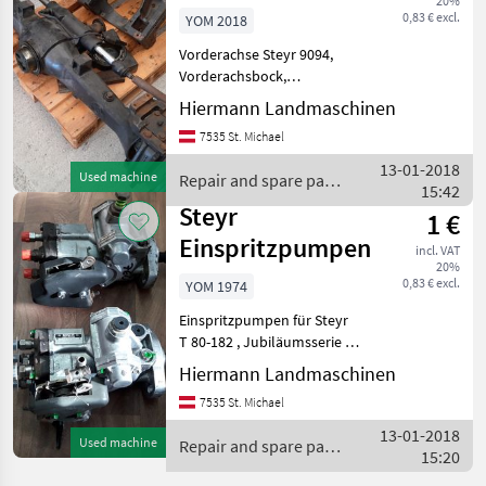
20%
0,83 € excl.
YOM 2018
Vorderachse Steyr 9094,
Vorderachsbock,
Vorderachslager,
Hiermann Landmaschinen
Kardanwelle! Repair and
7535 St. Michael
spare parts Tractor spare
parts
13-01-2018
Used machine
Repair and spare parts
15:42
/ Steyr
Steyr
1 €
Einspritzpumpen
incl. VAT
20%
0,83 € excl.
YOM 1974
Einspritzpumpen für Steyr
T 80-182 , Jubiläumsserie ,
Plusserie, 8000 Serie, 9000
Hiermann Landmaschinen
Serie Repair and spare parts
7535 St. Michael
Tractor spare parts
13-01-2018
Used machine
Repair and spare parts
15:20
/ Steyr