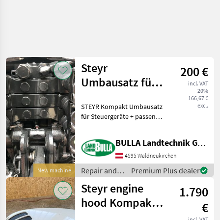
Steyr
200 €
Umbausatz für
incl. VAT
20%
Hecksteuergeräte
166,67 €
excl.
STEYR Kompakt Umbausatz
für Steuergeräte + passend
zu Steyr Kompakt,
Kompakt S, Case Farmall C,
BULLA Landtechnik GmbH Ersatzteile
NH T4/T5 + Mehr Platz für
Oberlenker +
4595 Waldneukirchen
Komfortableres
Repair and
Premium Plus dealer
New machine
Hydrauliksch
spare parts /
Steyr engine
1.790
Steyr
hood Kompakt
€
495 (47056002)
incl. VAT