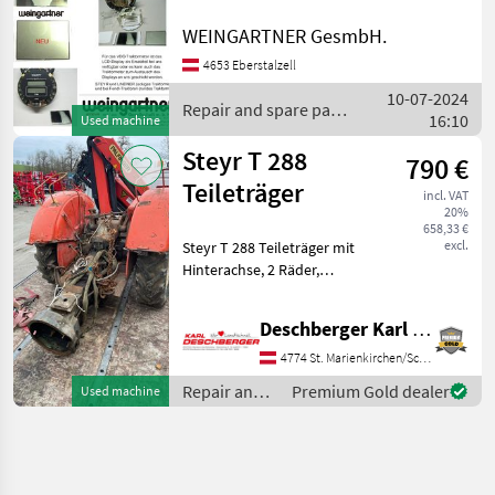
Steyr, Lindner und Fendt
Traktoren) Digital-Display 2-
WEINGARTNER GesmbH.
zeilig Für das VDO-
4653 Eberstalzell
Traktormeter ist das LCD-
10-07-2024
Display als
Repair and spare parts
16:10
Used machine
/ Steyr
Steyr T 288
790 €
Teileträger
incl. VAT
20%
658,33 €
excl.
Steyr T 288 Teileträger mit
Hinterachse, 2 Räder,
Getriebe, Tank, usw. - Ihr
Ansprechpartner - Hr. Karl
Deschberger Karl Landtechnik GesmbH & Co KG
Deschberger Repair and
spare parts Tractor spare
4774 St. Marienkirchen/Schärding
parts
Repair and
Premium Gold dealer
Used machine
spare parts /
Steyr