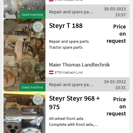
30-03-2013
Repair and spare parts
15:57
Used machine
/ Steyr
Steyr T 188
Price
on
request
Repair and spare parts
Tractor spare parts
Maier Thomas Landtechnik
9753 Kleblach/Lind
16-01-2012
Repair and spare parts
10:31
Used machine
/ Steyr
Steyr Steyr 968 +
Price
975
on
request
All-wheel front axle
Complete with front axle,
MWM_Motor in parts,