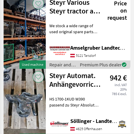
Steyr Various
Price
Steyr
Steyr tractor and
on
request
classic car spare
We stock a wide range of
parts
used original spare parts
for various Steyr series. Axle
parts, front axle, axle
Amselgruber Landtechnik GmbH
bracket, rims, engines,
gearbox, rear axle, half axle,
5121 Tarsdorf
lin
Repair and
Premium Plus dealer
Used machine
spare parts /
Steyr Automat.
942 €
Steyr
Anhängevorrichtung
incl. VAT
20%
Sauermann
785 € excl.
HS 1700-1KUD W390
passend zu Steyr Absolut
Repair and spare parts
Tractor spare parts
Söllinger - Landtechnik GmbH
4625 Offenhausen