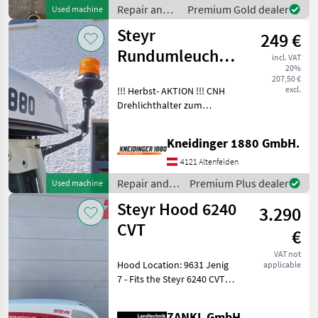
Repair and
Premium Gold dealer
Used machine
spare parts /
Steyr
249 €
Steyr
Rundumleuchtenhalter
incl. VAT
20%
li. oder re.
207,50 €
excl.
!!! Herbst- AKTION !!! CNH
Drehlichthalter zum
Klappen für: Expert CVT;
Profi; Profi CVT; CVT (mit
Kneidinger 1880 GmbH.
„neuer“ Kabine) Impuls
CVT; Absolut CVT; Terrus
4121 Altenfelden
CVT CNH T
Repair and
Premium Plus dealer
Used machine
spare parts /
Steyr Hood 6240
3.290
Steyr
CVT
€
VAT not
Hood Location: 9631 Jenig
applicable
7 - Fits the Steyr 6240 CVT -
In excellent condition! -
Only minor scratches -
ZANKL GmbH