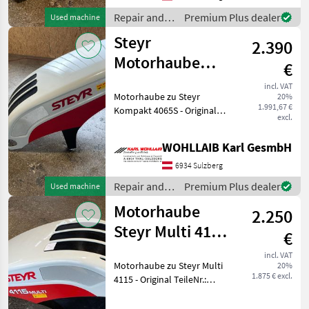
Repair and
Premium Plus dealer
Used machine
spare parts /
Steyr
2.390
Steyr
Motorhaube
€
Kompakt 4065S
incl. VAT
Motorhaube zu Steyr
20%
(84340106)
1.991,67 €
Kompakt 4065S - Original
excl.
TeileNr.: 84340106 - Passend
zu Steyr 4065S u. 4055S von
WOHLLAIB Karl GesmbH
BJ: 2011-2017 - Haube leicht
verzogen, Optisch in einem
6934 Sulzberg
Repair and
Premium Plus dealer
Used machine
spare parts /
Motorhaube
2.250
Steyr
Steyr Multi 4115
€
(47395773)
incl. VAT
Motorhaube zu Steyr Multi
20%
1.875 € excl.
4115 - Original TeileNr.:
47395773 - Passend zu Steyr
Multi 4095-4120 - Haube