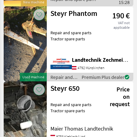
15:28
New machine
/ Steyr
Steyr Phantom
190 €
VAT not
applicable
Repair and spare parts
Tractor spare parts
Landtechnik Zechmeister GmbH & Co KG
4792 Münzkirchen
Repair and
Premium Plus dealer
Used machine
spare parts /
Steyr 650
Price
Steyr
on
request
Repair and spare parts
Tractor spare parts
Maier Thomas Landtechnik
9753 Kleblach/Lind