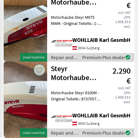
Motorhaube
€
M975 MWM (1-
incl. VAT
Motorhaube Steyr M975
20%
34-513-260)
1.908,33 €
MWM - Original TeileNr.: 1-
excl.
34-513-260 - Passend zu
Steyr M975 und M968 MWM
WOHLLAIB Karl GesmbH
- Haube ist in einem Guten
Zustand. - Leichte
6934 Sulzberg
Lackschäden
Repair and
Premium Plus dealer
Used machine
spare parts /
Steyr
2.290
Steyr
Motorhaube
€
9100M
incl. VAT
Motorhaube Steyr 9100M -
20%
(87370573)
1.908,33 €
Original TeileNr.: 87370573 -
excl.
Passend zu Steyr 9080M,
9090M, 9100M - Hauben
WOHLLAIB Karl GesmbH
Halter / Scharniere leicht
verbogen. - Leichte Lacksch
6934 Sulzberg
Repair and
Premium Plus dealer
Used machine