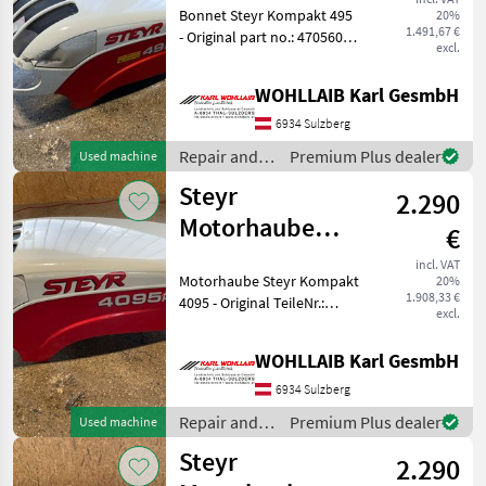
Bonnet Steyr Kompakt 495
20%
1.491,67 €
- Original part no.: 47056002
excl.
- suitable for Kompakt 375,
485, 495 - Bonnet has
WOHLLAIB Karl GesmbH
damage at the front and
has burn marks on the
6934 Sulzberg
inside -
Repair and
Premium Plus dealer
Used machine
spare parts /
Steyr
2.290
Steyr
Motorhaube
€
Kompakt 4095
incl. VAT
Motorhaube Steyr Kompakt
20%
(87344187)
1.908,33 €
4095 - Original TeileNr.:
excl.
87344187 - Passend zu Steyr
Kompakt 4085 und 4095. -
WOHLLAIB Karl GesmbH
Haube ist vorne an 2
Stellen gebrochen (siehe
6934 Sulzberg
Bilder)
Repair and
Premium Plus dealer
Used machine
spare parts /
Steyr
2.290
Steyr