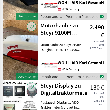
WOHLLAIB Karl GesmbH
wurde repariert und
komplett hergerichtet -
6934 Sulzberg
Leichte
Repair and
Premium Plus dealer
Used machine
spare parts /
Motorhaube zu
2.490
Steyr
Steyr 9100M
€
(87370573)
incl. VAT
Motorhaube zu Steyr 9100M
20%
2.075 € excl.
- Original TeileNr.: 87370573
- Passend zu Steyr 9080M,
9090M, 9100M - Neuwertige
WOHLLAIB Karl GesmbH
Motorhaube - Leichte
Lackschäden vorhanden -
6934 Sulzberg
Repair and
Premium Plus dealer
Used machine
spare parts /
Steyr Display zu
130 €
Steyr
Digitaltraktormeter
incl. VAT
20%
108,33 €
Austausch-Display zu VDO
excl.
Traktormeter (verbaut in