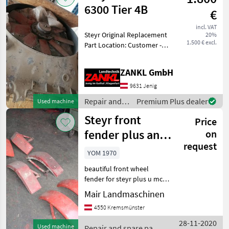
6300 Tier 4B
€
incl. VAT
Steyr Original Replacement
20%
1.500 € excl.
Part Location: Customer -
Part Number 47634877 - For
Steyr Terrus 6300 Tier 4B -
ZANKL GmbH
Was installed for
approximately 700
9631 Jenig
operating hours.
Repair and
Premium Plus dealer
Used machine
spare parts /
Steyr front
Price
Steyr
fender plus and
on
request
.Cormic 454 U:
YOM 1970
574
beautiful front wheel
fender for steyr plus u mc.
cormic 574 price on request
Mair Landmaschinen
MAIR Landmaschinen 4550
4550 Kremsmünster
Kremsmünster Repair and
spare parts Tractor spare
28-11-2020
Used machine
Repair and spare parts