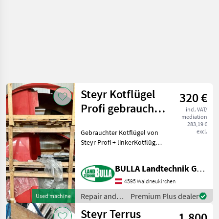
Steyr Kotflügel
320 €
Profi gebraucht
incl. VAT/
mediation
links
283,19 €
excl.
Gebrauchter Kotflügel von
Steyr Profi + linkerKotflügel
+ Bj. jünger und älter als
2010 verfügbar +
BULLA Landtechnik GmbH Ersatzteile
Außentaster für Zapfwelle,
Hubwerk und
4595 Waldneukirchen
Zusatzsteuergerät Repa
Repair and
Premium Plus dealer
Used machine
spare parts /
Steyr Terrus
1.800
Steyr