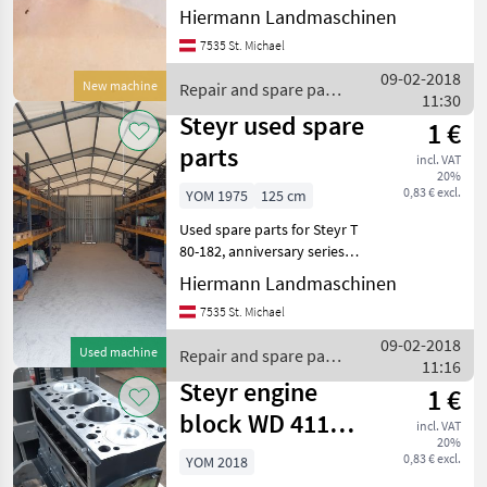
with or without turbo! for
Hiermann Landmaschinen
T188, T190, 540 also in
7535 St. Michael
stock! Repair and spare
parts Tractor spare parts
09-02-2018
New machine
Repair and spare parts
11:30
/ Steyr
Steyr used spare
1 €
parts
incl. VAT
20%
0,83 € excl.
YOM 1975
125 cm
Used spare parts for Steyr T
80-182, anniversary series,
plus series, 8000 series
Hiermann Landmaschinen
Repair and spare parts
7535 St. Michael
Tractor spare parts
09-02-2018
Used machine
Repair and spare parts
11:16
/ Steyr
Steyr engine
1 €
block WD 411
incl. VAT
20%
8075,8080,8090
0,83 € excl.
YOM 2018