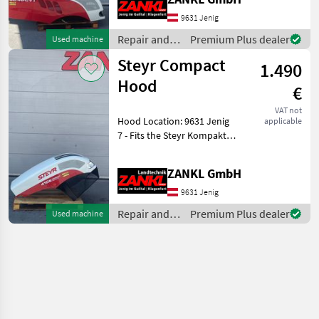
Available immediately! -
PRIVATE SALE! The Zankl
9631 Jenig
Profite
Repair and
Premium Plus dealer
Used machine
spare parts /
Steyr Compact
1.490
Steyr
Hood
€
VAT not
Hood Location: 9631 Jenig
applicable
7 - Fits the Steyr Kompakt
Ecotech - Damage as shown
in photos - Available
ZANKL GmbH
immediately! - PRIVATE
SALE! The Zankl Profiteam
9631 Jenig
would be ha
Repair and
Premium Plus dealer
Used machine
spare parts /
Steyr