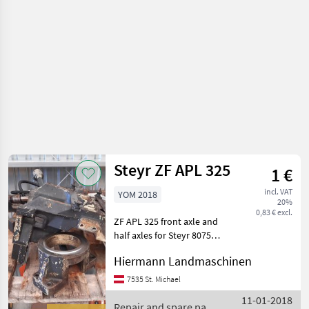
Steyr ZF APL 325
1 €
incl. VAT
YOM 2018
20%
0,83 € excl.
ZF APL 325 front axle and
half axles for Steyr 8075
Repair and spare parts
Hiermann Landmaschinen
Tractor spare parts
7535 St. Michael
11-01-2018
Repair and spare parts