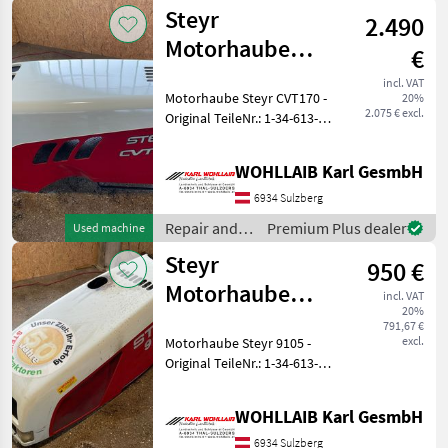
spare parts /
Steyr
2.490
Steyr
Motorhaube
€
CVT170 (1-34-
incl. VAT
Motorhaube Steyr CVT170 -
20%
613-850)
2.075 € excl.
Original TeileNr.: 1-34-613-
850 - Passend zu Steyr CVT
120, 130, 150, 170 - Haube
WOHLLAIB Karl GesmbH
Optisch in einem Guten
Zustand, Haube leicht verz
6934 Sulzberg
Repair and
Premium Plus dealer
Used machine
spare parts /
Steyr
950 €
Steyr
Motorhaube
incl. VAT
20%
9105 (1-34-613-
791,67 €
excl.
Motorhaube Steyr 9105 -
470)
Original TeileNr.: 1-34-613-
470 - Passend zu Steyr 9105
- Motorhaube hat einen
WOHLLAIB Karl GesmbH
Brandschaden, siehe Bilder,
Lack ist dies hingehend Be
6934 Sulzberg