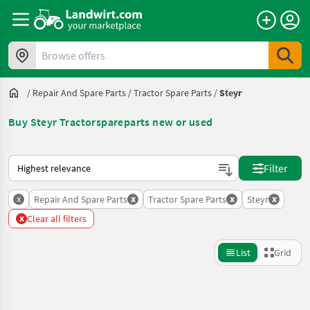
Browse offers
/
Repair And Spare Parts
/
Tractor Spare Parts
/
Steyr
Buy Steyr Tractorspareparts new or used
This is how sorting works on Landwirt.com
Filter
x
x
x
x
Repair And Spare Parts
Tractor Spare Parts
Steyr
x
Clear all filters
List
Grid