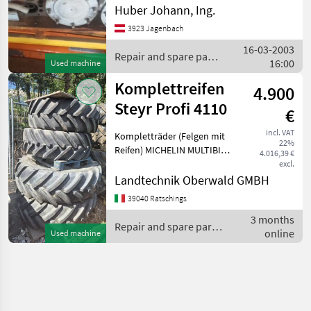
clutch, gearbox complete
Huber Johann, Ing.
or in parts, rear axle and
3923 Jagenbach
hydraulics with additional
16-03-2003
tank Mudguard moun
Repair and spare parts
16:00
Used machine
/ Steyr
Komplettreifen
4.900
Steyr Profi 4110
€
incl. VAT
Kompletträder (Felgen mit
22%
Reifen) MICHELIN MULTIBIB,
4.016,39 €
540/65R38 hinten 90%
excl.
Profil, 440/65R28 90% Profil
Landtechnik Oberwald GMBH
Tel +39 3331051047 Repair
39040 Ratschings
and spare parts Tractor
3 months
spare part
Repair and spare parts
online
Used machine
/ Steyr