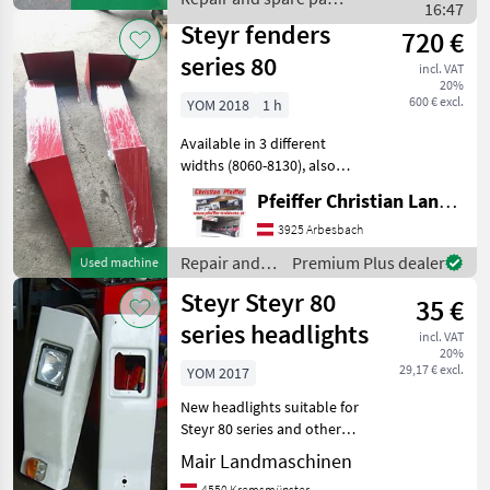
parts
16:47
/ Steyr
Steyr fenders
720 €
series 80
incl. VAT
20%
600 € excl.
YOM 2018
1 h
Available in 3 different
widths (8060-8130), also
individually (price per piece:
Pfeiffer Christian Landtechnik
€ 100, - excl. VAT) Repair and
spare parts Tractor spare
3925 Arbesbach
parts
Repair and
Premium Plus dealer
Used machine
spare parts /
Steyr Steyr 80
35 €
Steyr
series headlights
incl. VAT
20%
29,17 € excl.
YOM 2017
New headlights suitable for
Steyr 80 series and other
tractors with H 4 bulbs
Mair Landmaschinen
Repair and spare parts
4550 Kremsmünster