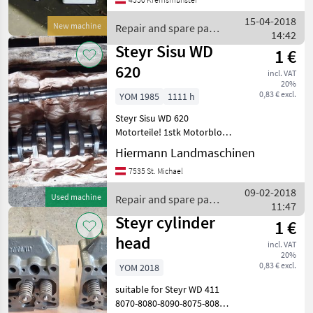
Tractor spare parts
15-04-2018
New machine
Repair and spare parts
14:42
/ Steyr
Steyr Sisu WD
1 €
620
incl. VAT
20%
0,83 € excl.
YOM 1985
1111 h
Steyr Sisu WD 620
Motorteile! 1stk Motorblock
WD 620 1 stk Kurbelwelle
Hiermann Landmaschinen
und 1 stk Nockenwelle für
7535 St. Michael
Sisu WD 620 passend für
Steyr 9000 serie , CVT, CVX,
09-02-2018
Used machine
Repair and spare parts
Repair a
11:47
/ Steyr
Steyr cylinder
1 €
head
incl. VAT
20%
0,83 € excl.
YOM 2018
suitable for Steyr WD 411
8070-8080-8090-8075-8085