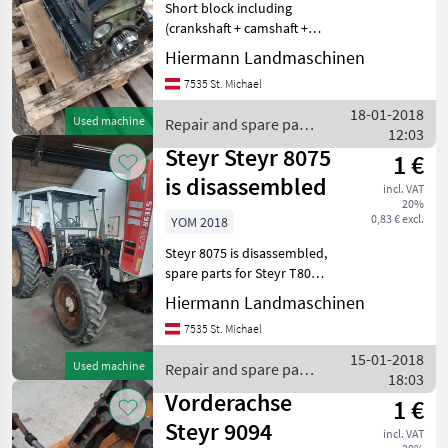
Short block including
(crankshaft + camshaft +
new main bearings and
Hiermann Landmaschinen
connecting rod bearings +
7535 St. Michael
pistons and bushes) engine
blocks for Steyr T80-182,
18-01-2018
Used machine
Repair and spare parts
188, 190, 540, 65
12:03
/ Steyr
Steyr Steyr 8075
1 €
is disassembled
incl. VAT
20%
0,83 € excl.
YOM 2018
Steyr 8075 is disassembled,
spare parts for Steyr T80
-182 188 190 540 650 760
Hiermann Landmaschinen
8000 series engines
7535 St. Michael
crankshafts gear parts axles
etc... Repair and spare parts
15-01-2018
Used machine
Repair and spare parts
Tracto
18:03
/ Steyr
Vorderachse
1 €
Steyr 9094
incl. VAT